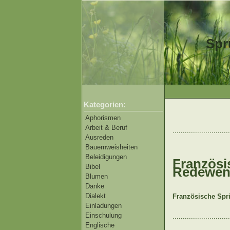
Spr
Kategorien:
Aphorismen
Arbeit & Beruf
............................
Ausreden
Bauernweisheiten
Beleidigungen
Französi
Bibel
Redewen
Blumen
Danke
Dialekt
Französische Spr
Einladungen
Einschulung
............................
Englische