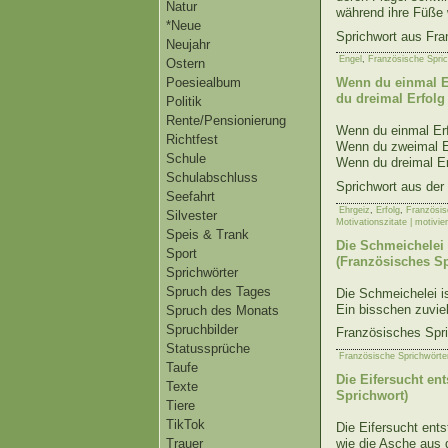
Natur
während ihre Füße
*Neue
Sprichwort aus Fra
Neujahr
Engel
,
Französische Spri
Ostern
Poesiealbum
Wenn du einmal Er
du dreimal Erfolg 
Politik
Rente/Pensionierung
Wenn du einmal Erfo
Richtfest
Wenn du zweimal Er
Schule
Wenn du dreimal Erf
Schulabschluss
Sprichwort aus der
Seefahrt
Ehrgeiz
,
Erfolg
,
Französis
Silvester
Motivationszitate | motivi
Speis & Trank
Die Schmeichelei 
Sport
(Französisches Sp
Sprichwörter
Spruch des Tages
Die Schmeichelei is
Ein bisschen zuvie
Spruch des Monats
Spruchbilder
Französisches Spr
Statussprüche
Französische Sprichwörte
Taufe
Die Eifersucht en
Texte
Sprichwort)
Tiere
TikTok
Die Eifersucht ents
Trauer
wie die Asche aus 