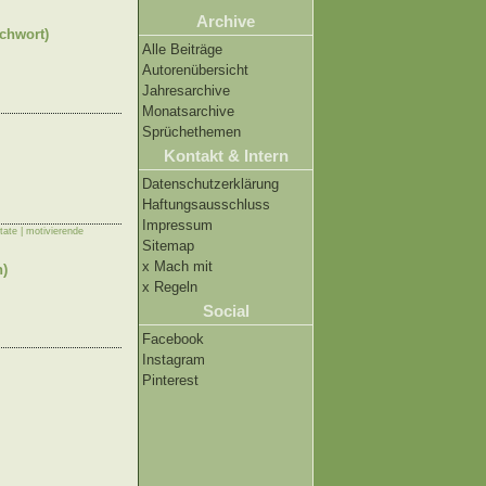
Archive
ichwort)
Alle Beiträge
Autorenübersicht
Jahresarchive
Monatsarchive
Sprüchethemen
Kontakt & Intern
Datenschutzerklärung
Haftungsausschluss
Impressum
tate | motivierende
Sitemap
x Mach mit
h)
x Regeln
Social
Facebook
Instagram
Pinterest