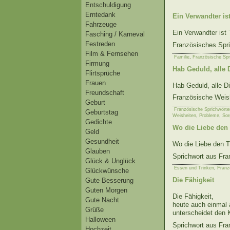
Entschuldigung
Erntedank
Ein Verwandter is
Fahrzeuge
Ein Verwandter ist 
Fasching / Karneval
Festreden
Französisches Spr
Film & Fernsehen
Familie
,
Französische Spr
Firmung
Hab Geduld, alle 
Flirtsprüche
Frauen
Hab Geduld, alle Di
Freundschaft
Französische Weis
Geburt
Französische Sprichwörte
Geburtstag
Weisheiten
,
Probleme
,
Sor
Gedichte
Wo die Liebe den 
Geld
Gesundheit
Wo die Liebe den 
Glauben
Sprichwort aus Fra
Glück & Unglück
Essen und Trinken
,
Franz
Glückwünsche
Die Fähigkeit
Gute Besserung
Guten Morgen
Die Fähigkeit,
Gute Nacht
heute auch einmal 
Grüße
unterscheidet den 
Halloween
Sprichwort aus Fra
Hochzeit