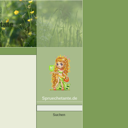
tate
Spruechetante.de
Suche
nach: