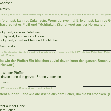
 wachsen.
nkreich
chwörter | Weisheiten und Redewendungen aus Frankreich
,
Kinder | Weisheiten Sprichwörter auch lustige R
folg hast, kann es Zufall sein. Wenn du zweimal Erfolg hast, kann es 
hast, so ist es Fleiß und Tüchtigkeit. (Sprichwort aus der Normandie)
lg hast, kann es Zufall sein.
folg hast, kann es Glück sein.
olg hast, so ist es Fleiß und Tüchtigkeit.
 Normandie
che Sprichwörter | Weisheiten und Redewendungen aus Frankreich
,
Glück | Weisheiten
,
Motivation - Motiva
erende Weisheiten
ist wie der Pfeffer: Ein bisschen zuviel davon kann den ganzen Braten v
richwort)
t wie der Pfeffer:
l davon kann den ganzen Braten verderben.
ichwort
r | Weisheiten und Redewendungen aus Frankreich
tsteht auf der Liebe wie die Asche aus dem Feuer, um sie zu ersticken. (
teht auf der Liebe
dem Feuer,