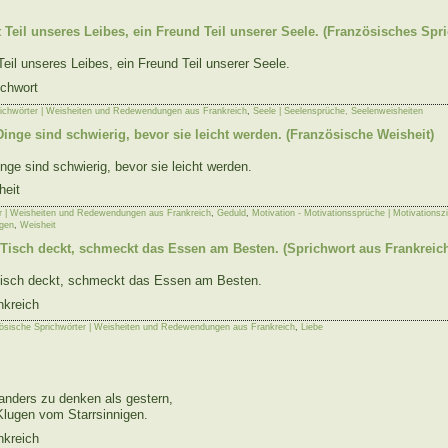
t Teil unseres Leibes, ein Freund Teil unserer Seele. (Französisches Spr
Teil unseres Leibes, ein Freund Teil unserer Seele.
ichwort
ichwörter | Weisheiten und Redewendungen aus Frankreich
,
Seele | Seelensprüche, Seelenweisheiten
Dinge sind schwierig, bevor sie leicht werden. (Französische Weisheit)
nge sind schwierig, bevor sie leicht werden.
heit
r | Weisheiten und Redewendungen aus Frankreich
,
Geduld
,
Motivation - Motivationssprüche | Motivationszi
gen
,
Weisheit
Tisch deckt, schmeckt das Essen am Besten. (Sprichwort aus Frankreic
Tisch deckt, schmeckt das Essen am Besten.
nkreich
ösische Sprichwörter | Weisheiten und Redewendungen aus Frankreich
,
Liebe
anders zu denken als gestern,
Klugen vom Starrsinnigen.
nkreich