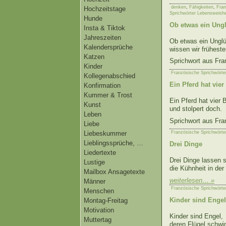
denken
,
Fähigkeiten
,
Fran
Hochzeitstage
Sprichwörter Lebensweishe
Hunde
Ob etwas ein Ungl
Insta & Tiktok
Jahreszeiten
Ob etwas ein Unglü
Kalendersprüche
wissen wir früheste
Katzen
Sprichwort aus Fra
Kinder
Französische Sprichwörte
Kollegenabschied
Ein Pferd hat vier
Konfirmation
Kummer & Trost
Ein Pferd hat vier 
Kunst
und stolpert doch.
Leben
Sprichwort aus Fra
Liebe
Liebeskummer
Französische Sprichwörte
Lieblingssprüche, …
Drei Dinge
Liedertexte
Drei Dinge lassen s
Lustige
die Kühnheit in der
Mailbox Ansagetexte
weiterlesen… »
Männer
Französische Sprichwörte
Menschen
Kinder sind Engel
Montag-Freitag
Motivation
Kinder sind Engel,
Muttertag
deren Flügel schwi