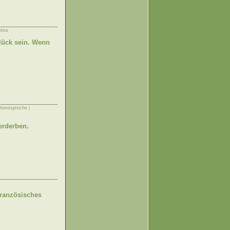
eime
Glück sein. Wenn
tionssprüche |
erderben.
Französisches