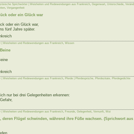
zösische Sprichwörter | Weisheiten und Redewendungen aus Frankreich
,
Gegenwart
,
Unterschiede
,
Veränd
iten
,
Vergangenheit
ück oder ein Glück war
ck oder ein Glück war,
ns fünf Jahre später.
nkreich
r | Weisheiten und Redewendungen aus Frankreich
,
Wissen
 Beine
Beine
nkreich
r | Weisheiten und Redewendungen aus Frankreich
,
Pferde | Pferdesprüche, Pferdezitate, Pferdegedichte
ich nur bei drei Gelegenheiten erkennen:
 Gefahr,
r | Weisheiten und Redewendungen aus Frankreich
,
Freunde
,
Gelegenheit
,
Vernunft
,
Wut
, deren Flügel schwinden, während ihre Füße wachsen. (Sprichwort aus 
nden,