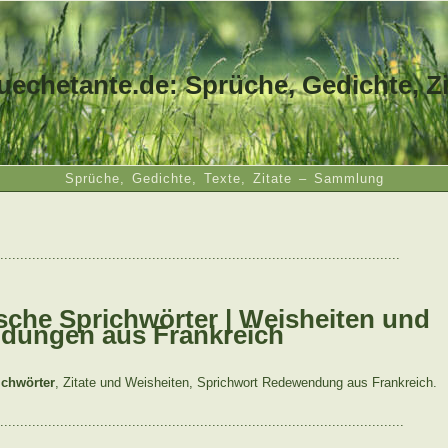
uechetante.de: Sprüche, Gedichte, Zi
Sprüche, Gedichte, Texte, Zitate – Sammlung
....................................................................................................
sche Sprichwörter | Weisheiten und
dungen aus Frankreich
ichwörter
, Zitate und Weisheiten, Sprichwort Redewendung aus Frankreich.
.....................................................................................................