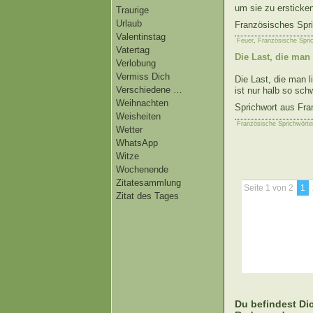
um sie zu ersticke
Traurige
Urlaub
Französisches Spr
Valentinstag
Feuer
,
Französische Spri
Vatertag
Die Last, die man 
Verlobung
Vermiss Dich
Die Last, die man li
Verschiedene …
ist nur halb so sch
Weihnachten
Sprichwort aus Fra
Weisheiten
Französische Sprichwörte
Wetter
WhatsApp
Witze
Wochenende
Zitatesammlung
Seite 1 von 2
1
Zitat des Tages
Du befindest Dic