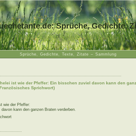
uechetante.de: Sprüche, Gedichte, Zi
Sprüche, Gedichte, Texte, Zitate – Sammlung
....................................................................................................
elei ist wie der Pfeffer: Ein bisschen zuviel davon kann den gan
(Französisches Sprichwort)
t wie der Pfeffer:
l davon kann den ganzen Braten verderben.
ichwort
..................