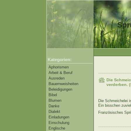
Spr
Kategorien:
Aphorismen
............................
Arbeit & Beruf
Ausreden
Die Schmeich
Bauernweisheiten
verderben. 
Beleidigungen
Bibel
Blumen
Die Schmeichelei is
Ein bisschen zuvie
Danke
Dialekt
Französisches Spr
Einladungen
Einschulung
............................
Englische