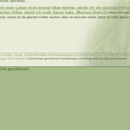
sches Sprichwort...
ch mein Leben noch einmal leben könnte, würde ich die gleichen Fehle
sschen früher, damit ich mehr davon habe. (Marlene Dietrich)
Wenn ich mein
nnte, würde ich die gleichen Fehler machen. Aber ein bisschen früher, damit ich mehr davon
.
er | lustige, traurige, schöne Weisheiten und Redewendungen zum Nachdenken, auch in englisch
|
Französi
Kommentare und Pings sind zur Zeit geschlossen.
ungen aus Frankreich
|
Kommentare geschlossen
Zeit geschlossen.