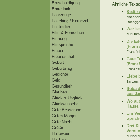
Entschuldigung
Ähnliche Texte
Erntedank
Statt 
Fahrzeuge
bisschen
Fasching / Karneval
Rosegger
Festreden
Wer ke
Film & Fernsehen
zur Hälf
Firmung
Die Ei
Flirtsprüche
(Franz
Frauen
Französi
Freundschaft
Gute T
Geburt
(Franz
Geburtstag
Französi
Gedichte
Liebe 
Geld
Tanzen. 
Gesundheit
Sobald
Glauben
aus Ja
Glück & Unglück
Wo auc
Glückwünsche
Hause.
Gute Besserung
Ein Ve
Guten Morgen
Sprich
Gute Nacht
Drei D
Grüße
Vernun
Halloween
nur bei 
Hochzeit