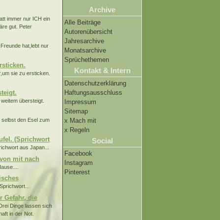
Archive
tatt immer nur ICH ein
Alle Beiträge
re gut. Peter
Autorenübersicht
Jahresarchive
Freunde hat,lebt nur
Monatsarchive
Sprüchethemen
rsticken.
Kontakt & Intern
,um sie zu ersticken.
Datenschutzerklärung
teigt.
Haftungsausschluss
 weitem übersteigt.
Impressum
Sitemap
x Mach mit
t selbst den Esel zum
x Regeln
fel. (Sprichwort
Social
richwort aus Japan...
Facebook
avon mit nach
Instagram
ause....
Pinterest
sisches
Sprichwort...
r Gefahr, die
Drei Dinge lassen sich
aft in der Not.