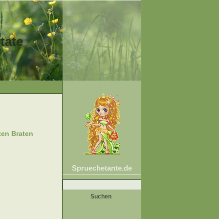
tate
zen Braten
Spruechetante.de
Suche
nach: