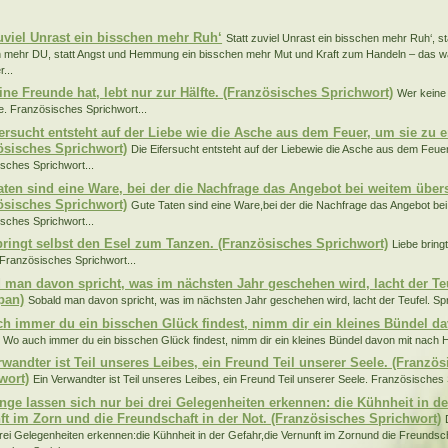
:
zuviel Unrast ein bisschen mehr Ruh‘
Statt zuviel Unrast ein bisschen mehr Ruh‘, s
 mehr DU, statt Angst und Hemmung ein bisschen mehr Mut und Kraft zum Handeln – das wä
...
ine Freunde hat, lebt nur zur Hälfte. (Französisches Sprichwort)
Wer keine 
te. Französisches Sprichwort...
fersucht entsteht auf der Liebe wie die Asche aus dem Feuer, um sie zu e
ösisches Sprichwort)
Die Eifersucht entsteht auf der Liebewie die Asche aus dem Feuer
sches Sprichwort...
aten sind eine Ware, bei der die Nachfrage das Angebot bei weitem übers
ösisches Sprichwort)
Gute Taten sind eine Ware,bei der die Nachfrage das Angebot bei
sches Sprichwort...
bringt selbst den Esel zum Tanzen. (Französisches Sprichwort)
Liebe bring
Französisches Sprichwort...
 man davon spricht, was im nächsten Jahr geschehen wird, lacht der Teu
pan)
Sobald man davon spricht, was im nächsten Jahr geschehen wird, lacht der Teufel. Sp
h immer du ein bisschen Glück findest, nimm dir ein kleines Bündel d
Wo auch immer du ein bisschen Glück findest, nimm dir ein kleines Bündel davon mit nach H
rwandter ist Teil unseres Leibes, ein Freund Teil unserer Seele. (Franzö
wort)
Ein Verwandter ist Teil unseres Leibes, ein Freund Teil unserer Seele. Französisches 
inge lassen sich nur bei drei Gelegenheiten erkennen: die Kühnheit in de
ft im Zorn und die Freundschaft in der Not. (Französisches Sprichwort)
drei Gelegenheiten erkennen:die Kühnheit in der Gefahr,die Vernunft im Zornund die Freundsch