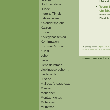
Französi
Hochzeitstage
Wenn i
Hunde
ein bi
Insta & Tiktok
leben kö
Jahreszeiten
Dietrich..
Kalendersprüche
Katzen
Kinder
Kollegenabschied
Konfirmation
Kummer & Trost
Abgelegt unter:
Sprichwört
Weisheiten und Redewend
Kunst
Leben
Kommentare sind zur 
Liebe
Liebeskummer
Lieblingssprüche, …
Liedertexte
Lustige
Mailbox Ansagetexte
Männer
Menschen
Montag-Freitag
Motivation
Muttertag