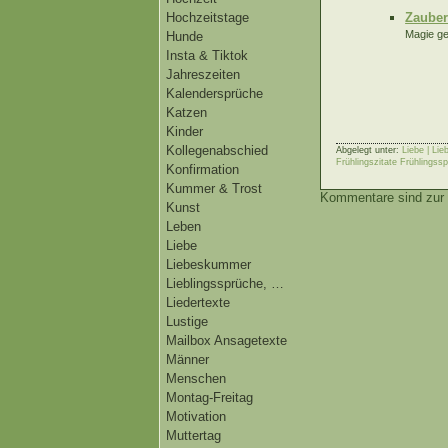
Hochzeitstage
Zauber
Magie ge
Hunde
Insta & Tiktok
Jahreszeiten
Kalendersprüche
Katzen
Kinder
Kollegenabschied
Abgelegt unter:
Liebe | Li
Frühlingszitate Frühlingss
Konfirmation
Kummer & Trost
Kommentare sind zur 
Kunst
Leben
Liebe
Liebeskummer
Lieblingssprüche, …
Liedertexte
Lustige
Mailbox Ansagetexte
Männer
Menschen
Montag-Freitag
Motivation
Muttertag