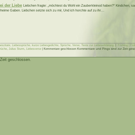
ei der Liebe
Liebchen fragte: „möchtest du Wohl ein Zauberkleinod haben?“ Kindchen, sag
heime Gaben. Liebchen setzte sich zu mir, Und ich horchte auf zu ihr....
ebeszitate, Liebessprüche, kurze Liebesgedichte, Sprüche, Verse, Texte zur Liebeserklärung.
|
Frühling | Frü
Kommentare und Pings sind zur Zeit gesc
prüche
,
Julius Sturm
,
Liebesverse
|
Kommentare geschlossen
Zeit geschlossen.