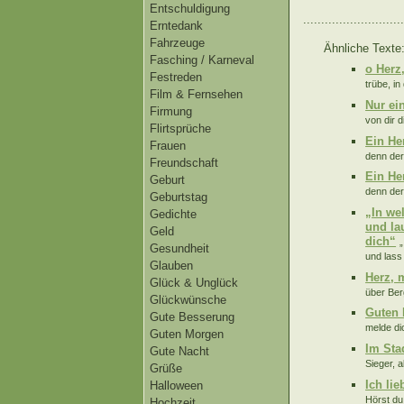
Entschuldigung
............................
Erntedank
Fahrzeuge
Ähnliche Texte
Fasching / Karneval
o Herz
Festreden
trübe, in
Film & Fernsehen
Nur ei
Firmung
von dir 
Flirtsprüche
Ein Her
Frauen
denn der,
Freundschaft
Ein Her
Geburt
denn der,
Geburtstag
„In we
Gedichte
und la
Geld
dich“
„
Gesundheit
und lass 
Glauben
Herz, 
Glück & Unglück
über Ber
Glückwünsche
Guten 
Gute Besserung
melde dic
Guten Morgen
Im Sta
Gute Nacht
Sieger, a
Grüße
Ich lie
Halloween
Hörst du 
Hochzeit