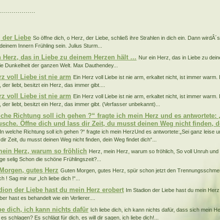
..................
:
, der Liebe
So öffne dich, o Herz, der Liebe, schließ ihre Strahlen in dich ein. Dann wirdÂ
 deinem Innern Frühling sein. Julius Sturm...
n Herz, das in Liebe zu deinem Herzen hält …
Nur ein Herz, das in Liebe zu dei
die Dunkelheit der ganzen Welt. Max Dauthendey...
z voll Liebe ist nie arm
Ein Herz voll Liebe ist nie arm, erkaltet nicht, ist immer warm.
 der liebt, besitzt ein Herz, das immer gibt....
z voll Liebe ist nie arm
Ein Herz voll Liebe ist nie arm, erkaltet nicht, ist immer warm.
 der liebt, besitzt ein Herz, das immer gibt. (Verfasser unbekannt)...
lche Richtung soll ich gehen ?“ fragte ich mein Herz und es antwortete: 
usche. Öffne dich und lass dir Zeit, du musst deinen Weg nicht finden, d
In welche Richtung soll ich gehen ?“ fragte ich mein HerzUnd es antwortete:„Sei ganz leise u
dir Zeit, du musst deinen Weg nicht finden, dein Weg findet dich“...
mein Herz, warum so fröhlich
Herz, mein Herz, warum so fröhlich, So voll Unruh und 
ge selig Schon die schöne Frühlingszeit?...
Morgen, gutes Herz
Guten Morgen, gutes Herz, spür schon jetzt den Trennungsschme
h ! Sag mir nur „Ich liebe dich !“...
dion der Liebe hast du mein Herz erobert
Im Stadion der Liebe hast du mein Herz
ber hast es behandelt wie ein Verlierer....
be dich, ich kann nichts dafür
Ich liebe dich, ich kann nichts dafür, dass sich mein H
es schlagen? Es schlägt für dich, es will dir sagen, ich liebe dich!...