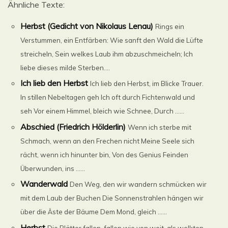
Ähnliche Texte:
Herbst (Gedicht von Nikolaus Lenau)
Rings ein
Verstummen, ein Entfärben: Wie sanft den Wald die Lüfte
streicheln, Sein welkes Laub ihm abzuschmeicheln; Ich
liebe dieses milde Sterben....
Ich lieb den Herbst
Ich lieb den Herbst, im Blicke Trauer.
In stillen Nebeltagen geh Ich oft durch Fichtenwald und
seh Vor einem Himmel, bleich wie Schnee, Durch ......
Abschied (Friedrich Hölderlin)
Wenn ich sterbe mit
Schmach, wenn an den Frechen nicht Meine Seele sich
rächt, wenn ich hinunter bin, Von des Genius Feinden
Überwunden, ins ......
Wanderwald
Den Weg, den wir wandern schmücken wir
mit dem Laub der Buchen Die Sonnenstrahlen hängen wir
über die Äste der Bäume Dem Mond, gleich ......
Herbst
Die Blätter fallen, fallen wie von weit, als welkten