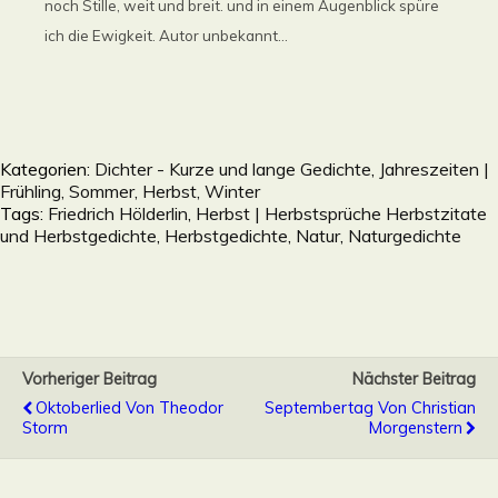
noch Stille, weit und breit. und in einem Augenblick spüre
ich die Ewigkeit. Autor unbekannt...
Kategorien:
Dichter - Kurze und lange Gedichte
,
Jahreszeiten |
Frühling, Sommer, Herbst, Winter
Tags:
Friedrich Hölderlin
,
Herbst | Herbstsprüche Herbstzitate
und Herbstgedichte
,
Herbstgedichte
,
Natur
,
Naturgedichte
Vorheriger Beitrag
Nächster Beitrag
Oktoberlied Von Theodor
Septembertag Von Christian
Storm
Morgenstern