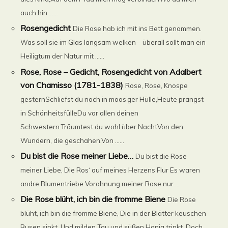
auch hin ......
Rosengedicht
Die Rose hab ich mit ins Bett genommen.
Was soll sie im Glas langsam welken – überall sollt man ein
Heiligtum der Natur mit ......
Rose, Rose – Gedicht, Rosengedicht von Adalbert
von Chamisso (1781-1838)
Rose, Rose, Knospe
gesternSchliefst du noch in moos’ger Hülle,Heute prangst
in SchönheitsfülleDu vor allen deinen
Schwestern.Träumtest du wohl über NachtVon den
Wundern, die geschahen,Von ......
Du bist die Rose meiner Liebe…
Du bist die Rose
meiner Liebe, Die Ros‘ auf meines Herzens Flur Es waren
andre Blumentriebe Vorahnung meiner Rose nur....
Die Rose blüht, ich bin die fromme Biene
Die Rose
blüht, ich bin die fromme Biene, Die in der Blätter keuschen
Busen sinkt, Und milden Tau und süßen Honig trinkt, Doch