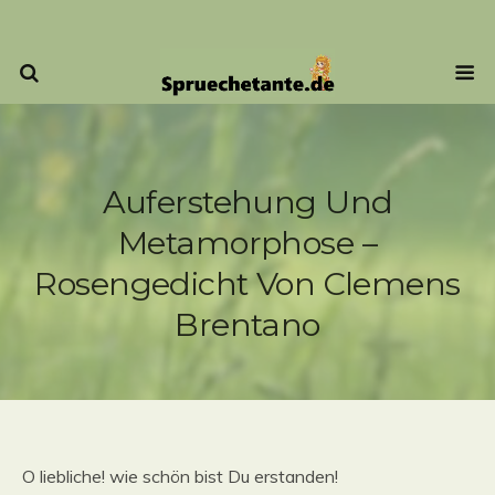
Auferstehung Und
Metamorphose –
Rosengedicht Von Clemens
Brentano
O liebliche! wie schön bist Du erstanden!