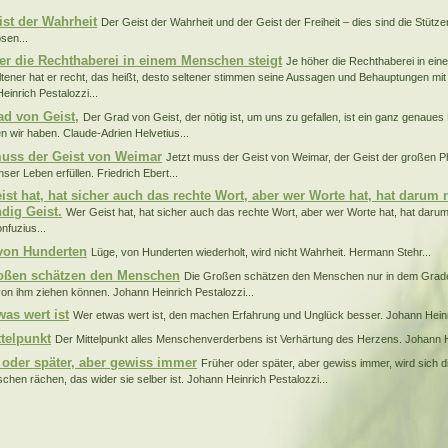
ist der Wahrheit
Der Geist der Wahrheit und der Geist der Freiheit – dies sind die Stütz
sen...
er die Rechthaberei in einem Menschen steigt
Je höher die Rechthaberei in ein
ltener hat er recht, das heißt, desto seltener stimmen seine Aussagen und Behauptungen mit
einrich Pestalozzi...
ad von Geist,
Der Grad von Geist, der nötig ist, um uns zu gefallen, ist ein ganz genau
en wir haben. Claude-Adrien Helvetius...
muss der Geist von Weimar
Jetzt muss der Geist von Weimar, der Geist der großen P
ser Leben erfüllen. Friedrich Ebert...
ist hat, hat sicher auch das rechte Wort, aber wer Worte hat, hat darum 
dig Geist.
Wer Geist hat, hat sicher auch das rechte Wort, aber wer Worte hat, hat daru
nfuzius...
von Hunderten
Lüge, von Hunderten wiederholt, wird nicht Wahrheit. Hermann Stehr...
oßen schätzen den Menschen
Die Großen schätzen den Menschen nur in dem Grade
on ihm ziehen können. Johann Heinrich Pestalozzi...
was wert ist
Wer etwas wert ist, den machen Erfahrung und Unglück besser. Johann Heinri
ttelpunkt
Der Mittelpunkt alles Menschenverderbens ist Verhärtung des Herzens. Johann He
 oder später, aber gewiss immer
Früher oder später, aber gewiss immer, wird sich d
chen rächen, das wider sie selber ist. Johann Heinrich Pestalozzi...