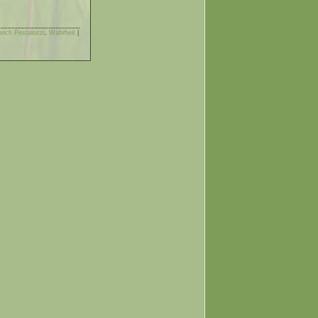
rich Pestalozzi
,
Wahrheit
|