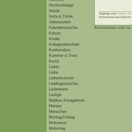
Hochzeitstage
Hunde
Abgelegt unter:
Zitate, di
Insta & Tiktok
Kommentare geschlossen
Jahreszeiten
Kalendersprüche
Kommentare sind zur 
Katzen
Kinder
Kollegenabschied
Konfirmation
Kummer & Trost
Kunst
Leben
Liebe
Liebeskummer
Lieblingssprüche, …
Liedertexte
Lustige
Mailbox Ansagetexte
Männer
Menschen
Montag-Freitag
Motivation
Muttertag