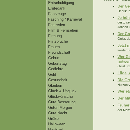
Entschuldigung
Der Ge
Erntedank
Henrik Ib
Fahrzeuge
Je höh
Fasching / Karneval
desto se
Festreden
Johann H
Film & Fernsehen
Der Gr
Firmung
Geist, d
Flirtsprüche
Jetzt 
Frauen
wieder un
Freundschaft
Wer Ge
Geburt
notwen
Geburtstag
Geist. Ko
Gedichte
Lüge, 
Geld
Die Gr
Gesundheit
Nutzen v
Glauben
Glück & Unglück
Wer et
Glückwünsche
Der Mi
Gute Besserung
Früher
Guten Morgen
der Mens
Gute Nacht
Grüße
Halloween
Hochzeit