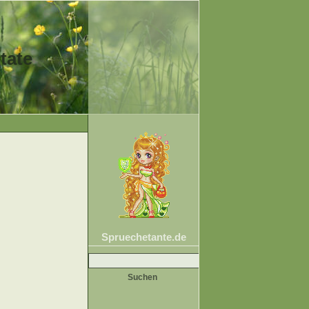
tate
Spruechetante.de
Suche
nach: