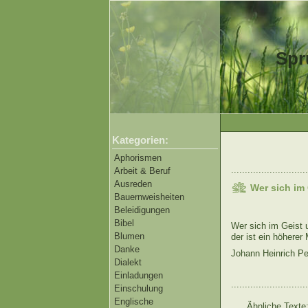
Spr
Kategorien:
Aphorismen
............................
Arbeit & Beruf
Ausreden
Wer sich im 
Bauernweisheiten
Beleidigungen
Bibel
Wer sich im Geist u
Blumen
der ist ein höhere
Danke
Johann Heinrich Pe
Dialekt
Einladungen
............................
Einschulung
Englische
Ähnliche Texte