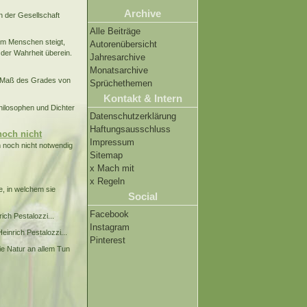
Archive
en der Gesellschaft
Alle Beiträge
em Menschen steigt,
Autorenübersicht
 der Wahrheit überein.
Jahresarchive
Monatsarchive
es Maß des Grades von
Sprüchethemen
Kontakt & Intern
hilosophen und Dichter
Datenschutzerklärung
Haftungsausschluss
noch nicht
Impressum
m noch nicht notwendig
Sitemap
x Mach mit
x Regeln
, in welchem sie
Social
Facebook
ch Pestalozzi...
Instagram
inrich Pestalozzi...
Pinterest
ie Natur an allem Tun