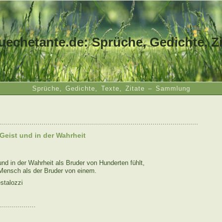
uechetante.de: Sprüche, Gedichte, Zi
Sprüche, Gedichte, Texte, Zitate – Sammlung
....................................................................................................
Geist und in der Wahrheit
nd in der Wahrheit als Bruder von Hunderten fühlt,
r Mensch als der Bruder von einem.
stalozzi
..................
: