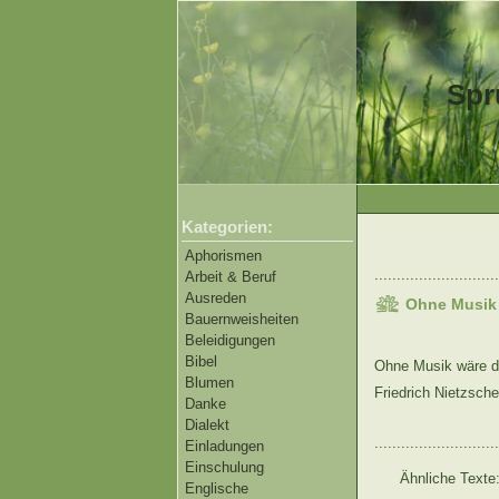
Spr
Kategorien:
Aphorismen
............................
Arbeit & Beruf
Ausreden
Ohne Musik
Bauernweisheiten
Beleidigungen
Bibel
Ohne Musik wäre da
Blumen
Friedrich Nietzsche
Danke
Dialekt
............................
Einladungen
Einschulung
Ähnliche Texte
Englische