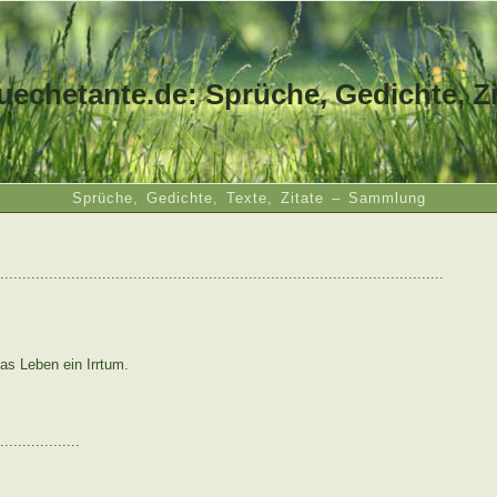
uechetante.de: Sprüche, Gedichte, Zi
Sprüche, Gedichte, Texte, Zitate – Sammlung
....................................................................................................
s Leben ein Irrtum.
..................
: