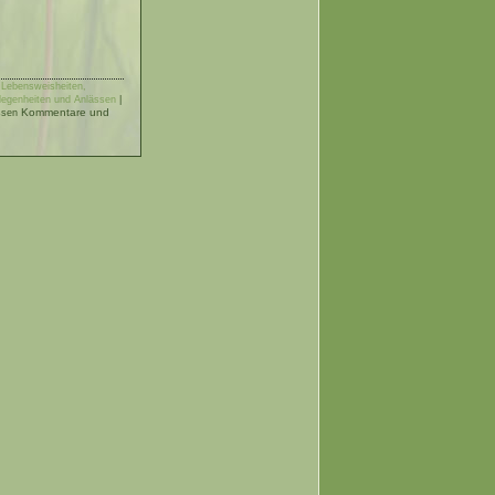
 Lebensweisheiten,
elegenheiten und Anlässen
|
Kommentare und
ssen