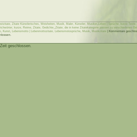
nstzitate, Zitate Künstlerisches, Weisheiten, Musik, Maler, Künstler, Musiker
,
Leben | Sprüche, kurze Texte,
ichwörter, kurze, Reime, Zitate, Gedichte,
,
Zitate, die in keine Zitatekategorie passen zu verschiedenen G
m
,
Kunst
,
Lebensmotto | Lebenmottozitate, Lebensmotosprüche
,
Musik
,
Musikzitate
|
Kommentare geschlo
hlossen.
Zeit geschlossen.