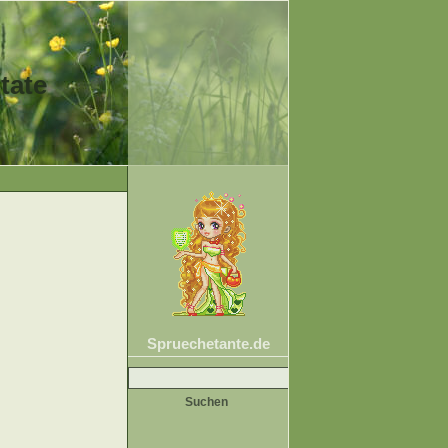
tate
Spruechetante.de
Suche
nach: