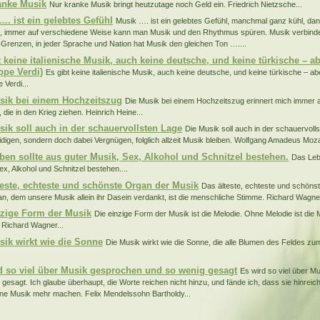
anke Musik
Nur kranke Musik bringt heutzutage noch Geld ein. Friedrich Nietzsche...
…. ist ein gelebtes Gefühl
Musik …. ist ein gelebtes Gefühl, manchmal ganz kühl, da
e, immer auf verschiedene Weise kann man Musik und den Rhythmus spüren. Musik verbind
e Grenzen, in jeder Sprache und Nation hat Musik den gleichen Ton …....
t keine italienische Musik, auch keine deutsche, und keine türkische – ab
ppe Verdi)
Es gibt keine italienische Musik, auch keine deutsche, und keine türkische – ab
 Verdi...
sik bei einem Hochzeitszug
Die Musik bei einem Hochzeitszug erinnert mich immer 
 die in den Krieg ziehen. Heinrich Heine...
sik soll auch in der schauervollsten Lage
Die Musik soll auch in der schauervoll
idigen, sondern doch dabei Vergnügen, folglich allzeit Musik bleiben. Wolfgang Amadeus Mozar
ben sollte aus guter Musik, Sex, Alkohol und Schnitzel bestehen.
Das Leb
ex, Alkohol und Schnitzel bestehen....
teste, echteste und schönste Organ der Musik
Das älteste, echteste und schöns
n, dem unsere Musik allein ihr Dasein verdankt, ist die menschliche Stimme. Richard Wagner
nzige Form der Musik
Die einzige Form der Musik ist die Melodie. Ohne Melodie ist die 
 Richard Wagner...
sik wirkt wie die Sonne
Die Musik wirkt wie die Sonne, die alle Blumen des Feldes zu
d so viel über Musik gesprochen und so wenig gesagt
Es wird so viel über 
 gesagt. Ich glaube überhaupt, die Worte reichen nicht hinzu, und fände ich, dass sie hinrei
ne Musik mehr machen. Felix Mendelssohn Bartholdy...