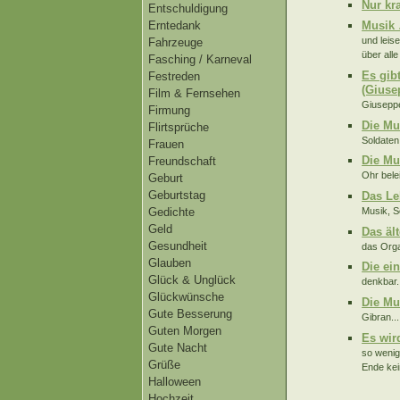
Nur kr
Entschuldigung
Erntedank
Musik 
und leis
Fahrzeuge
über all
Fasching / Karneval
Es gib
Festreden
(Giuse
Film & Fernsehen
Giuseppe
Firmung
Die Mu
Flirtsprüche
Soldaten,
Frauen
Die Mu
Freundschaft
Ohr bele
Geburt
Geburtstag
Das Le
Musik, S
Gedichte
Geld
Das äl
Gesundheit
das Orga
Glauben
Die ei
Glück & Unglück
denkbar.
Glückwünsche
Die Mu
Gute Besserung
Gibran...
Guten Morgen
Es wir
Gute Nacht
so wenig
Grüße
Ende kei
Halloween
Hochzeit