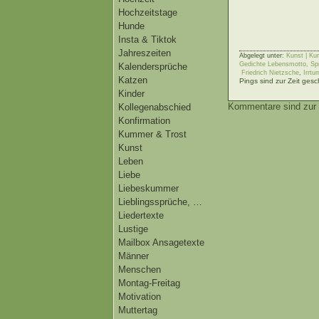
Hochzeitstage
Hunde
Insta & Tiktok
Jahreszeiten
Abgelegt unter:
Kunst | Ku
Gedichte Lebensmotto, Spr
Kalendersprüche
Friedrich Nietzsche
,
Irrtu
Katzen
Pings sind zur Zeit gesc
Kinder
Kommentare sind zur 
Kollegenabschied
Konfirmation
Kummer & Trost
Kunst
Leben
Liebe
Liebeskummer
Lieblingssprüche, …
Liedertexte
Lustige
Mailbox Ansagetexte
Männer
Menschen
Montag-Freitag
Motivation
Muttertag