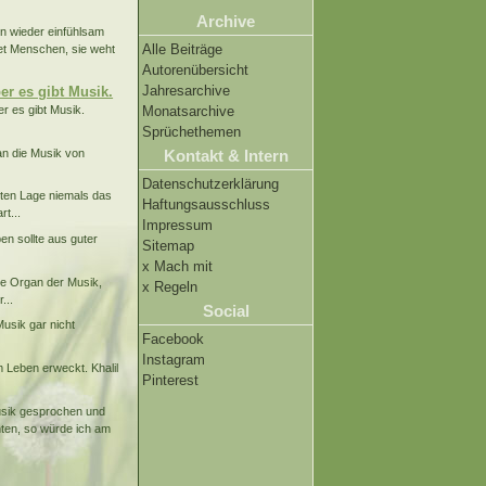
Archive
nn wieder einfühlsam
Alle Beiträge
et Menschen, sie weht
Autorenübersicht
Jahresarchive
er es gibt Musik.
er es gibt Musik.
Monatsarchive
Sprüchethemen
an die Musik von
Kontakt & Intern
Datenschutzerklärung
sten Lage niemals das
Haftungsausschluss
t...
Impressum
en sollte aus guter
Sitemap
x Mach mit
te Organ der Musik,
x Regeln
...
Social
Musik gar nicht
Facebook
Instagram
m Leben erweckt. Khalil
Pinterest
Musik gesprochen und
chten, so würde ich am