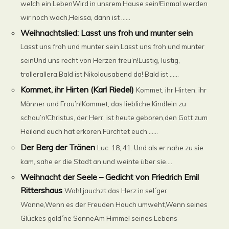
welch ein LebenWird in unsrem Hause sein!Einmal werden
wir noch wach,Heissa, dann ist ......
Weihnachtslied: Lasst uns froh und munter sein
Lasst uns froh und munter sein Lasst uns froh und munter
seinUnd uns recht von Herzen freu’n!Lustig, lustig,
trallerallera,Bald ist Nikolausabend da! Bald ist ......
Kommet, ihr Hirten (Karl Riedel)
Kommet, ihr Hirten, ihr
Männer und Frau’n!Kommet, das liebliche Kindlein zu
schau’n!Christus, der Herr, ist heute geboren,den Gott zum
Heiland euch hat erkoren.Fürchtet euch ......
Der Berg der Tränen
Luc. 18, 41. Und als er nahe zu sie
kam, sahe er die Stadt an und weinte über sie....
Weihnacht der Seele – Gedicht von Friedrich Emil
Rittershaus
Wohl jauchzt das Herz in sel´ger
Wonne,Wenn es der Freuden Hauch umweht,Wenn seines
Glückes gold´ne SonneAm Himmel seines Lebens