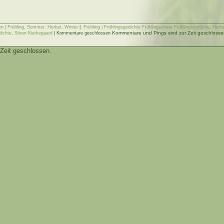
en | Frühling, Sommer, Herbst, Winter
|
Frühling | Frühlingsgedichte Frühlingszitate Frühlingssprüche
,
Herbs
Kommentare und Pings sind zur Zeit geschlosse
dichte
,
Sören Kierkegaard
|
Kommentare geschlossen
Zeit geschlossen.