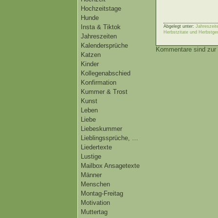
Hochzeitstage
Hunde
Insta & Tiktok
Abgelegt unter:
Jahreszeit
Herbstzitate und Herbstge
Jahreszeiten
Kalendersprüche
Kommentare sind zur 
Katzen
Kinder
Kollegenabschied
Konfirmation
Kummer & Trost
Kunst
Leben
Liebe
Liebeskummer
Lieblingssprüche, …
Liedertexte
Lustige
Mailbox Ansagetexte
Männer
Menschen
Montag-Freitag
Motivation
Muttertag