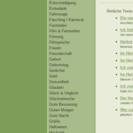
............................
Entschuldigung
Erntedank
Ähnliche Texte
Fahrzeuge
Die ne
Fasching / Karneval
Arschloc
Festreden
Ich li
Film & Fernsehen
Vor eine
Firmung
Herbst 
Flirtsprüche
bestreut
Frauen
Im Her
Freundschaft
Geburt
Im Her
Geburtstag
Ich zi
Gedichte
Im Her
Geld
blasser 
Gesundheit
Ich zi
Glauben
habe ich
Glück & Unglück
Der Her
Glückwünsche
zweiter F
Gute Besserung
Wer zu
Guten Morgen
plötzlic
Gute Nacht
Grüße
Halloween
Hochzeit