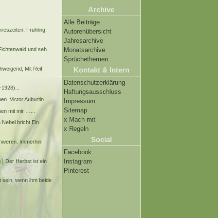
Archive
Alle Beiträge
reszeiten: Frühling,
Autorenübersicht
Jahresarchive
h Fichtenwald und seh
Monatsarchive
Sprüchethemen
hweigend, Mit Reif
Kontakt & Intern
Datenschutzerklärung
-1928)...
Haftungsausschluss
en. Victor Auburtin...
Impressum
Sitemap
en mit mir …...
x Mach mit
 Nebel bricht Ein
x Regeln
Social
schweren. Immerhin
Facebook
s)
Instagram
Der Herbst ist ein
Pinterest
t sein, wenn ihm beide