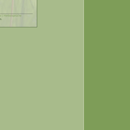
t | Herbstsprüche
n.