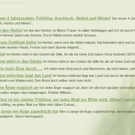
..................
:
uen 4 Jahreszeiten: Frühling, Arschloch, Herbst und Winter!
Die neuen 4 Jah
h, Herbst und Winter!...
eb den Herbst
Ich lieb den Herbst, im Blicke Trauer. In stillen Nebeltagen geh Ich oft durc
m Himmel, bleich wie Schnee, Durch Wipfel wehen dunkle Schauer....
von Gottfried Keller
Im Herbst, wenn sich der Wald entlaubt, Nachdenklich wird und sc
 sein dunkles Haubt, Fromm sich dem Sturme neigend:...
bst
Im Herbst steht in den Gärten die Stille, für die wir keine Zeit haben Victor Aubertin (1870
bst steht in den Gärten
Im Herbst steht in den Gärten die Stille für die wir keine Zeit hab
ehe mein Ding durch ….
Ich ziehe mein Ding durch und Menschen, die mich lieben, zieh
bst erblichen liegt das Land
Im Herbst erblichen liegt das Land Und durch die dichten
Strahl vom Waldesrand, Den Mond doch selber sieht man nicht....
ehe Ärger magisch an
Ich ziehe Ärger magisch an. Aber ich will mich darüber nicht be
 selbst einiges dazu beigetragen. Robbie Williams...
bst ist ein zweiter Frühling, wo jedes Blatt zur Blüte wird. (Albert Camu
rühling, wo jedes Blatt zur Blüte wird. Albert Camus...
 lange ein Auge zugedrückt hat
Wer zu lange ein Auge zugedrückt hat, wird erstaun
h aufgehen. Sören Kierkegaard...