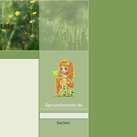
tate
Spruechetante.de
Suche
nach: