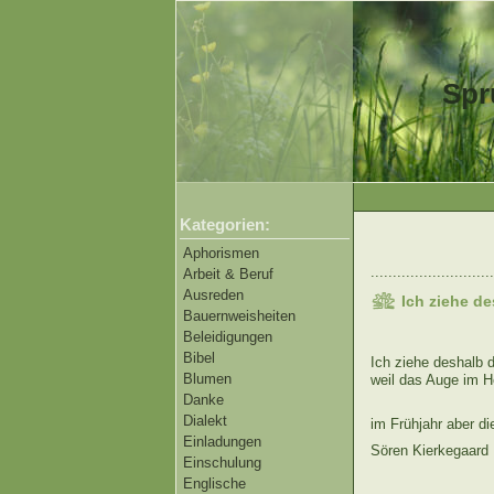
Spr
Kategorien:
Aphorismen
............................
Arbeit & Beruf
Ausreden
Ich ziehe d
Bauernweisheiten
Beleidigungen
Bibel
Ich ziehe deshalb 
Blumen
weil das Auge im H
Danke
Dialekt
im Frühjahr aber di
Einladungen
Sören Kierkegaard
Einschulung
Englische