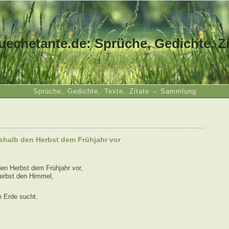
uechetante.de: Sprüche, Gedichte, Zi
Sprüche, Gedichte, Texte, Zitate – Sammlung
....................................................................................................
eshalb den Herbst dem Frühjahr vor
den Herbst dem Frühjahr vor,
erbst den Himmel,
e Erde sucht.