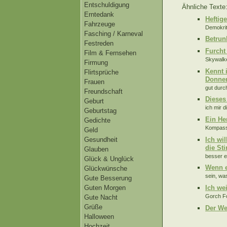
Entschuldigung
Ähnliche Texte
Erntedank
Heftig
Fahrzeuge
Demokrit
Fasching / Karneval
Betrunk
Festreden
Furcht
Film & Fernsehen
Skywalke
Firmung
Kennt 
Flirtsprüche
Donner
Frauen
gut durc
Freundschaft
Dieses 
Geburt
ich mir 
Geburtstag
Ein He
Gedichte
Kompass, 
Geld
Ich wil
Gesundheit
die Sti
Glauben
besser ei
Glück & Unglück
Wenn e
Glückwünsche
sein, wa
Gute Besserung
Ich we
Guten Morgen
Gorch Fo
Gute Nacht
Grüße
Der We
Halloween
Hochzeit