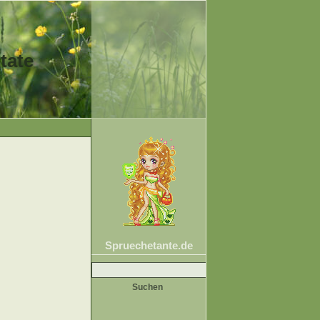
tate
Spruechetante.de
Suche
nach: