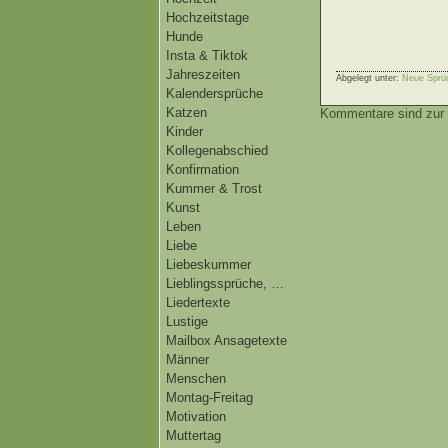
Hochzeitstage
Hunde
Insta & Tiktok
Jahreszeiten
Abgelegt unter:
Neue Sprü
Kalendersprüche
Katzen
Kommentare sind zur 
Kinder
Kollegenabschied
Konfirmation
Kummer & Trost
Kunst
Leben
Liebe
Liebeskummer
Lieblingssprüche, …
Liedertexte
Lustige
Mailbox Ansagetexte
Männer
Menschen
Montag-Freitag
Motivation
Muttertag