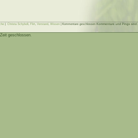
Kommentare und Pings sind z
che
|
Christa Schyboll
,
Flirt
,
Verstand
,
Wissen
|
Kommentare geschlossen
Zeit geschlossen.