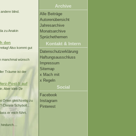
Archive
 andere blind.
Alle Beiträge
Autorenübersicht
Jahresarchive
oda zu Anakin
Monatsarchive
Sprüchethemen
ch den
Kontakt & Intern
reitag! Also kommt gut
Datenschutzerklärung
Haftungsausschluss
doch manchmal wünsch
Impressum
Sitemap
ller Träume ist der
x Mach mit
x Regeln
erz-Post-It auf
Social
in. Aber kleb Dir
Facebook
Instagram
i Orten gleichzeitig zu
 Christa Schyboll...
Pinterest
dass er mich führt.
hindurch....