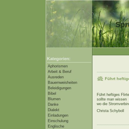
Spr
Kategorien:
Aphorismen
............................
Arbeit & Beruf
Ausreden
Führt hefti
Bauernweisheiten
Beleidigungen
Bibel
Führt heftiges Fli
Blumen
sollte man wissen
wo die Stromverbin
Danke
Dialekt
Christa Schyboll
Einladungen
Einschulung
............................
Englische