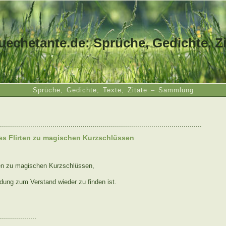
uechetante.de: Sprüche, Gedichte, Zi
Sprüche, Gedichte, Texte, Zitate – Sammlung
....................................................................................................
ges Flirten zu magischen Kurzschlüssen
rten zu magischen Kurzschlüssen,
dung zum Verstand wieder zu finden ist.
..................