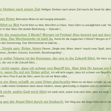
:
es Streben nach einem Ziel
Heftiges Streben nach einem Ziel macht die Seele für alles
...
en flirten
Betrunken flirten ist wie hungrig einkaufen …...
 führt zu Wut
Furcht führt zu Wut, Wut führt zu Hass. Hass führt zu unsäglichem Leid. Y
r in Star Wars Die dunkle Bedrohung — Episode I...
ihr die magischen 3 Worte? Morgen ist Freitag! Also kommt gut gut dur
stag. Das Wochenende ist bald da.
Kennt ihr die magischen 3 Worte? Morgen ist F
h den Donnerstag. Das Wochenende ist bald da....
„Single sein, flirten, feiern
Dieses „Single sein, flirten, feiern“ macht zwar Spaß, 
dieses „Streiten, Küssen, Kuscheln, Beziehungsding“....
rz voller Träume ist der Kompass, der uns in die Zukunft führt.
Ein Herz vo
der uns in die Zukunft führt....
l nicht sagen, dass ich schwer von Begriff bin. Aber kleb Dir besser ein H
rn, wenn Du mit mir flirten willst.
Ich will nicht sagen, dass ich schwer von Begriff b
n Herz-Post-It auf die Stirn, wenn Du mit mir flirten willst....
s ein Atom schafft, an zwei Orten gleichzeitig
Wenn es ein Atom schafft, an zwe
s sollte meine Gedanken dann daran hindern, etwas gleichzeitig zu bejahen und zu verneinen?
iß nicht, wohin Gott mich führt
Ich weiß nicht, wohin Gott mich führt, aber ich weiß, 
ck...
g aus der Angst führt durch sie hindurch.
Der Weg aus der Angst führt durch sie 