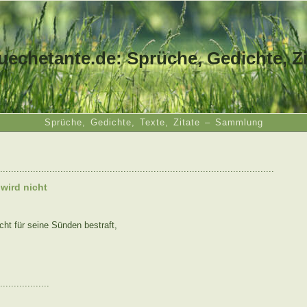
uechetante.de: Sprüche, Gedichte, Zi
Sprüche, Gedichte, Texte, Zitate – Sammlung
....................................................................................................
wird nicht
cht für seine Sünden bestraft,
..................
: