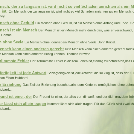
nsch, der zu langsam ist, wird nicht so viel Schaden anrichten als ein 
 ist.
Ein Mensch, der zu langsam ist, wird nicht so viel Schaden anrichten als ein Mensch, d
ey...
nsch ohne Geduld
Ein Mensch ohne Geduld, ist ein Mensch ohne Anfang und Ende. Geo
nsch ist ein Mensch
Der Mensch ist ein Mensch mehr durch das, was er verschweigt, 
rt Camus...
 ohne Seele
Ein Mensch ohne Ideal ist ein Mensch ohne Seele. John Knittel...
ensch kann einen anderen gerecht
Kein Mensch kann einen anderen gerecht tade
n Mensch kann einen anderen richtig kennen. Thomas Browne...
hlimmste Fehler
Der schlimmste Fehler in diesem Leben ist,ständig zu befürchten,dass
..
ertigkeit ist jede Antwort
Schlagfertigkeit ist jede Antwort, die so klug ist, dass der Z
ben Elbert Hubbard...
er Erziehung
Das Ziel der Erziehung besteht darin, dem Kinde zu ermöglichen, ohne Leh
ubbard...
und ist einer, der
Der Freund ist einer, der alles von dir weiß, und der dich trotzdem lieb
 lässt sich allein tragen
Kummer lässt sich allein tragen. Für das Glück sind zwei M
ubbard...