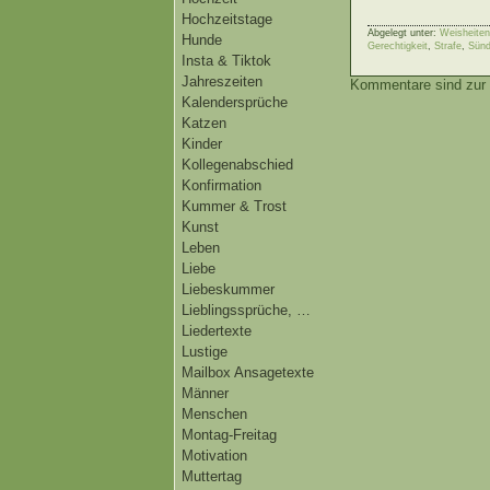
Hochzeitstage
Abgelegt unter:
Weisheiten
Hunde
Gerechtigkeit
,
Strafe
,
Sün
Insta & Tiktok
Jahreszeiten
Kommentare sind zur 
Kalendersprüche
Katzen
Kinder
Kollegenabschied
Konfirmation
Kummer & Trost
Kunst
Leben
Liebe
Liebeskummer
Lieblingssprüche, …
Liedertexte
Lustige
Mailbox Ansagetexte
Männer
Menschen
Montag-Freitag
Motivation
Muttertag