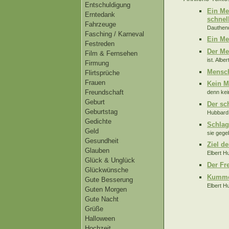
Entschuldigung
Ein Me
Erntedank
schnell
Fahrzeuge
Dauthend
Fasching / Karneval
Ein Me
Festreden
Der Me
Film & Fernsehen
ist. Albe
Firmung
Mensch
Flirtsprüche
Frauen
Kein M
Freundschaft
denn kei
Geburt
Der sc
Geburtstag
Hubbard.
Gedichte
Schlagf
Geld
sie gege
Gesundheit
Ziel d
Glauben
Elbert H
Glück & Unglück
Der Fre
Glückwünsche
Kummer
Gute Besserung
Elbert H
Guten Morgen
Gute Nacht
Grüße
Halloween
Hochzeit