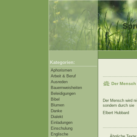
Spr
Kategorien:
Aphorismen
............................
Arbeit & Beruf
Ausreden
Der Mensch 
Bauernweisheiten
Beleidigungen
Bibel
Der Mensch wird ni
Blumen
sondern durch sie
Danke
Elbert Hubbard
Dialekt
Einladungen
............................
Einschulung
Englische
Ähnliche Texte