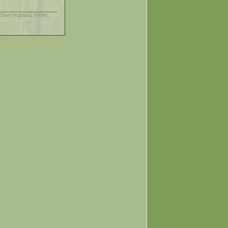
Elbert Hubbard
,
Fehler
,