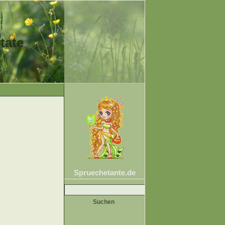
tate
Spruechetante.de
Suche
nach: