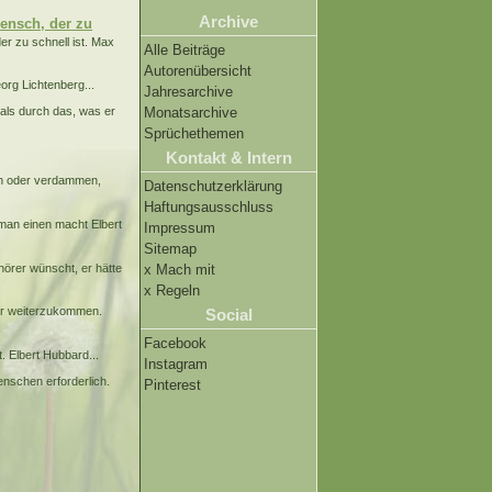
Archive
Mensch, der zu
er zu schnell ist. Max
Alle Beiträge
Autorenübersicht
rg Lichtenberg...
Jahresarchive
als durch das, was er
Monatsarchive
Sprüchethemen
Kontakt & Intern
ln oder verdammen,
Datenschutzerklärung
Haftungsausschluss
 man einen macht Elbert
Impressum
Sitemap
uhörer wünscht, er hätte
x Mach mit
x Regeln
rer weiterzukommen.
Social
Facebook
t. Elbert Hubbard...
Instagram
enschen erforderlich.
Pinterest