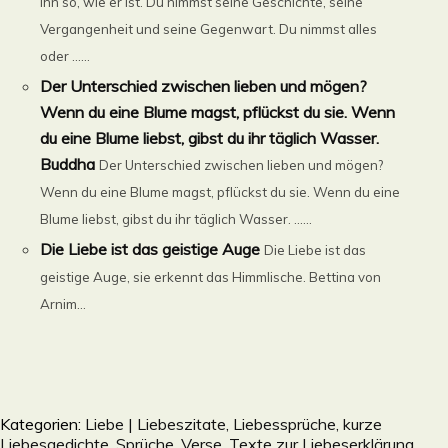
ihn so, wie er ist. Du nimmst seine Geschichte, seine
Vergangenheit und seine Gegenwart. Du nimmst alles
oder ......
Der Unterschied zwischen lieben und mögen?
Wenn du eine Blume magst, pflückst du sie. Wenn
du eine Blume liebst, gibst du ihr täglich Wasser.
Buddha
Der Unterschied zwischen lieben und mögen?
Wenn du eine Blume magst, pflückst du sie. Wenn du eine
Blume liebst, gibst du ihr täglich Wasser. ......
Die Liebe ist das geistige Auge
Die Liebe ist das
geistige Auge, sie erkennt das Himmlische. Bettina von
Arnim...
Kategorien:
Liebe | Liebeszitate, Liebessprüche, kurze
Liebesgedichte, Sprüche, Verse, Texte zur Liebeserklärung.