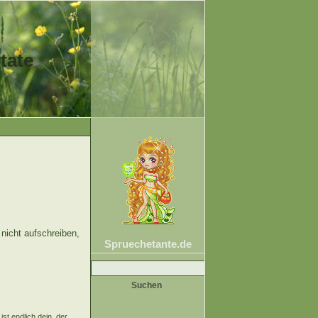
tate
nicht aufschreiben,
Spruechetante.de
Suche
nach:
ist endlich dein, der