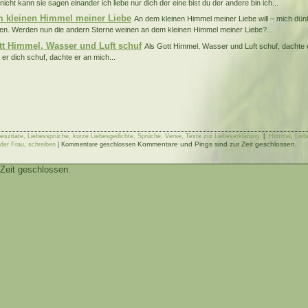
icht kann sie sagen einander ich liebe nur dich der eine bist du der andere bin ich...
 kleinen Himmel meiner Liebe
An dem kleinen Himmel meiner Liebe will – mich dünk
en. Werden nun die andern Sterne weinen an dem kleinen Himmel meiner Liebe?...
tt Himmel, Wasser und Luft schuf
Als Gott Himmel, Wasser und Luft schuf, dachte
 er dich schuf, dachte er an mich...
ebeszitate, Liebessprüche, kurze Liebesgedichte, Sprüche, Verse, Texte zur Liebeserklärung.
|
Himmel
,
Lieb
Kommentare und Pings sind zur Zeit geschlossen.
der Frau
,
schreiben
|
Kommentare geschlossen
Zeit geschlossen.