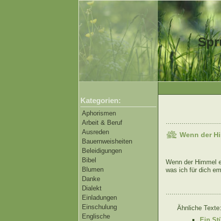
Spr
Kategorien:
Aphorismen
............................
Arbeit & Beruf
Ausreden
Wenn der Hi
Bauernweisheiten
Beleidigungen
Bibel
Wenn der Himmel ei
Blumen
was ich für dich em
Danke
Dialekt
............................
Einladungen
Einschulung
Ähnliche Texte
Englische
Ein St