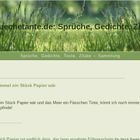
uechetante.de: Sprüche, Gedichte, Zi
Sprüche, Gedichte, Texte, Zitate – Sammlung
....................................................................................................
mmel ein Stück Papier wär
n Stück Papier wär und das Meer ein Fässchen Tinte, könnt ich noch immer 
pfinde!
..................
:
ück Papier ist endlich dein, der lang ersehnte Führerschein
Ein Stück Papier 