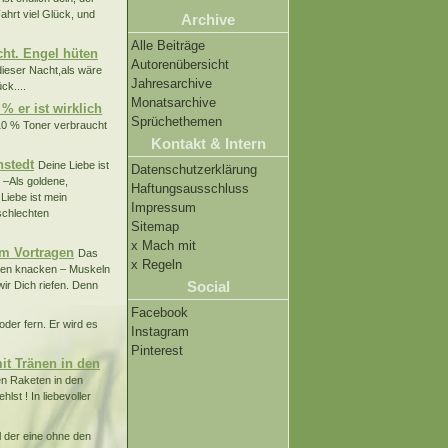
ahrt viel Glück, und
Archive
Alle Beiträge
cht. Engel hüten
Autorenübersicht
 dieser Nacht,als wäre
Jahresarchive
ck....
Monatsarchive
% er ist wirklich
Sprüchethemen
 10 % Toner verbraucht
Kontakt & Intern
nstedt
Deine Liebe ist
Datenschutzerklärung
 –Als goldene,
Haftungsausschluss
Liebe ist mein
Impressum
schlechten
Sitemap
x Mach mit
um Vortragen
Das
x Regeln
chen knacken – Muskeln
Social
ir Dich riefen. Denn
Facebook
oder fern. Er wird es
Instagram
Pinterest
it Tränen in den
en Raketen in den
st ! In liebevoller
l der eine ohne den