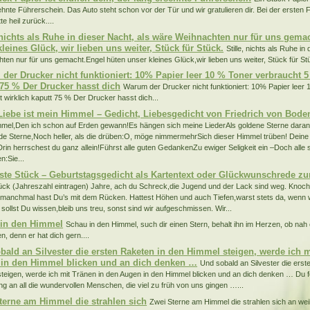
ehnte Führerschein. Das Auto steht schon vor der Tür und wir gratulieren dir. Bei der ersten F
e heil zurück....
, nichts als Ruhe in dieser Nacht, als wäre Weihnachten nur für uns gema
leines Glück, wir lieben uns weiter, Stück für Stück.
Stille, nichts als Ruhe in
ten nur für uns gemacht.Engel hüten unser kleines Glück,wir lieben uns weiter, Stück für Stü
der Drucker nicht funktioniert: 10% Papier leer 10 % Toner verbraucht 5 
 75 % Der Drucker hasst dich
Warum der Drucker nicht funktioniert: 10% Papier leer
st wirklich kaputt 75 % Der Drucker hasst dich...
Liebe ist mein Himmel – Gedicht, Liebesgedicht von Friedrich von Bode
mel,Den ich schon auf Erden gewann!Es hängen sich meine LiederAls goldene Sterne daran
de Sterne,Noch heller, als die drüben:O, möge nimmermehrSich dieser Himmel trüben! Deine 
rin herrschest du ganz allein!Führst alle guten GedankenZu ewiger Seligkeit ein –Doch alle 
:Sie...
ste Stück – Geburtstagsgedicht als Kartentext oder Glückwunschrede z
ück (Jahreszahl eintragen) Jahre, ach du Schreck,die Jugend und der Lack sind weg. Kno
manchmal hast Du’s mit dem Rücken. Hattest Höhen und auch Tiefen,warst stets da, wenn w
 sollst Du wissen,bleib uns treu, sonst sind wir aufgeschmissen. Wir...
in den Himmel
Schau in den Himmel, such dir einen Stern, behalt ihn im Herzen, ob nah 
n, denn er hat dich gern....
bald an Silvester die ersten Raketen in den Himmel steigen, werde ich m
in den Himmel blicken und an dich denken …
Und sobald an Silvester die erst
teigen, werde ich mit Tränen in den Augen in den Himmel blicken und an dich denken … Du fehl
ng an all die wundervollen Menschen, die viel zu früh von uns gingen …...
terne am Himmel die strahlen sich
Zwei Sterne am Himmel die strahlen sich an wei