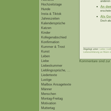
anderen n
Hochzeitstage
An dem
Hunde
erschein
Insta & Tiktok
Als Go
Jahreszeiten
Doch als
Kalendersprüche
Katzen
Kinder
Kollegenabschied
Konfirmation
Kummer & Trost
Abgelegt unter:
Liebe | Li
Kunst
Liebeserklärung an Mann o
Leben
Liebe
Kommentare sind zur 
Liebeskummer
Lieblingssprüche, …
Liedertexte
Lustige
Mailbox Ansagetexte
Männer
Menschen
Montag-Freitag
Motivation
Muttertag