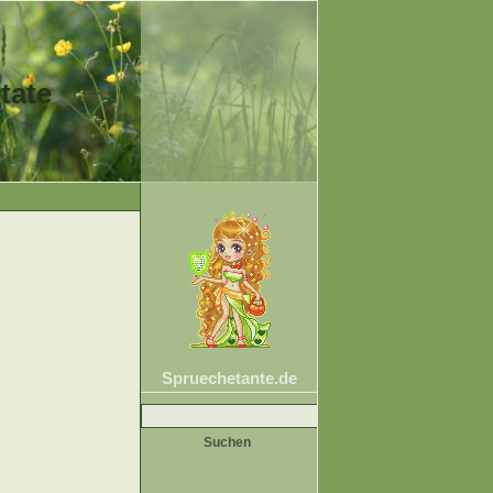
tate
Spruechetante.de
Suche
nach: