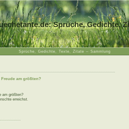
uechetante.de: Sprüche, Gedichte, Zi
Sprüche, Gedichte, Texte, Zitate – Sammlung
....................................................................................................
e Freude am größten?
de am größten?
schte erreichst.
..................
: