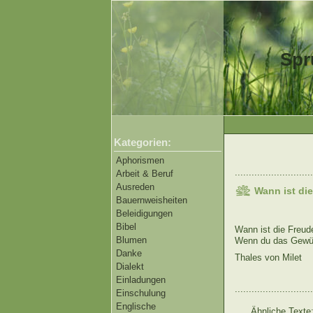
Spr
Kategorien:
Aphorismen
............................
Arbeit & Beruf
Ausreden
Wann ist di
Bauernweisheiten
Beleidigungen
Bibel
Wann ist die Freu
Blumen
Wenn du das Gewün
Danke
Thales von Milet
Dialekt
Einladungen
............................
Einschulung
Englische
Ähnliche Texte