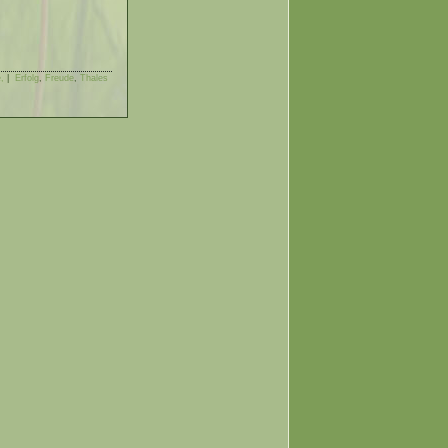
,
|
Erfolg
,
Freude
,
Thales