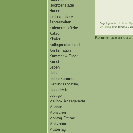
Hochzeitstage
Hunde
Insta & Tiktok
Jahreszeiten
Abgelegt unter:
Leben | Sp
von Milet
|
Kommentare ge
Kalendersprüche
Katzen
Kommentare sind zur 
Kinder
Kollegenabschied
Konfirmation
Kummer & Trost
Kunst
Leben
Liebe
Liebeskummer
Lieblingssprüche, …
Liedertexte
Lustige
Mailbox Ansagetexte
Männer
Menschen
Montag-Freitag
Motivation
Muttertag