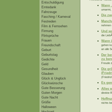
Entschuldigung
Wann
Erntedank
umarmt, 
Fahrzeuge
Die zw
Fasching / Karneval
Manchm
Festreden
nehmen d
Film & Fernsehen
Firmung
Und wa
die LiebÂ
Flirtsprüche
Frauen
Wann i
Freundschaft
gehen ka
an alle 
Geburt
Geburtstag
Der be
zu ber
Gedichte
Freude z
Geld
Die gr
Gesundheit
(Friedr
Glauben
(Friedric
Glück & Unglück
Es gen
Glückwünsche
Gute Besserung
Alles 
Guten Morgen
direkte 
Gute Nacht
Hoffnu
Grüße
nichts b
Halloween
Hochzeit