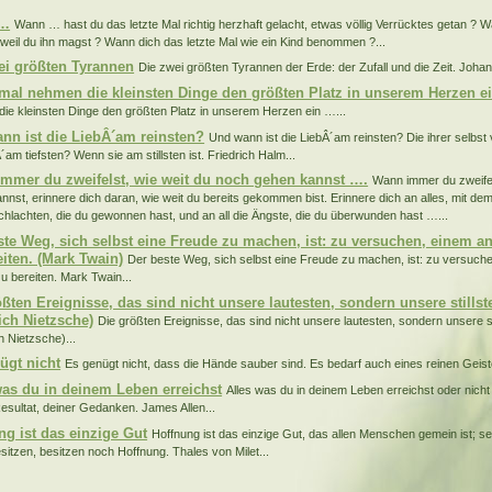
 …
Wann … hast du das letzte Mal richtig herzhaft gelacht, etwas völlig Verrücktes getan 
weil du ihn magst ? Wann dich das letzte Mal wie ein Kind benommen ?...
ei größten Tyrannen
Die zwei größten Tyrannen der Erde: der Zufall und die Zeit. Johan
al nehmen die kleinsten Dinge den größten Platz in unserem Herzen e
ie kleinsten Dinge den größten Platz in unserem Herzen ein …...
nn ist die LiebÂ´am reinsten?
Und wann ist die LiebÂ´am reinsten? Die ihrer selbst 
´am tiefsten? Wenn sie am stillsten ist. Friedrich Halm...
mmer du zweifelst, wie weit du noch gehen kannst ….
Wann immer du zweifel
nnst, erinnere dich daran, wie weit du bereits gekommen bist. Erinnere dich an alles, mit dem
Schlachten, die du gewonnen hast, und an all die Ängste, die du überwunden hast …...
ste Weg, sich selbst eine Freude zu machen, ist: zu versuchen, einem a
eiten. (Mark Twain)
Der beste Weg, sich selbst eine Freude zu machen, ist: zu versuch
u bereiten. Mark Twain...
ößten Ereignisse, das sind nicht unsere lautesten, sondern unsere stills
ich Nietzsche)
Die größten Ereignisse, das sind nicht unsere lautesten, sondern unsere st
h Nietzsche)...
ügt nicht
Es genügt nicht, dass die Hände sauber sind. Es bedarf auch eines reinen Geiste
was du in deinem Leben erreichst
Alles was du in deinem Leben erreichst oder nicht 
Resultat, deiner Gedanken. James Allen...
ng ist das einzige Gut
Hoffnung ist das einzige Gut, das allen Menschen gemein ist; sel
esitzen, besitzen noch Hoffnung. Thales von Milet...