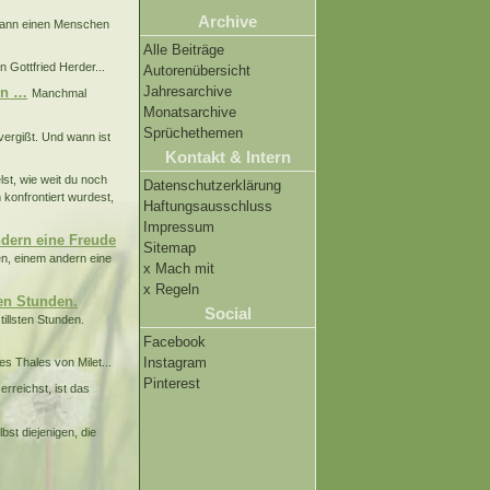
Archive
? Wann einen Menschen
Alle Beiträge
n Gottfried Herder...
Autorenübersicht
Jahresarchive
in …
Manchmal
Monatsarchive
Sprüchethemen
vergißt. Und wann ist
Kontakt & Intern
st, wie weit du noch
Datenschutzerklärung
 konfrontiert wurdest,
Haftungsausschluss
Impressum
ndern eine Freude
Sitemap
en, einem andern eine
x Mach mit
x Regeln
ten Stunden.
Social
illsten Stunden.
Facebook
Instagram
s Thales von Milet...
Pinterest
erreichst, ist das
bst diejenigen, die