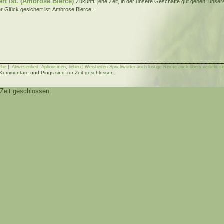
ert ist. (Ambrose Bierce)
Zukunft: jene Zeit, in der unsere Geschäfte gut gehen, unser
r Glück gesichert ist. Ambrose Bierce...
che
|
Abwesenheit
,
Aphorismen
,
lieben | Weisheiten Sprichwörter auch lustige Reime auch übers verliebt se
Kommentare und Pings sind zur Zeit geschlossen.
Zeit geschlossen.