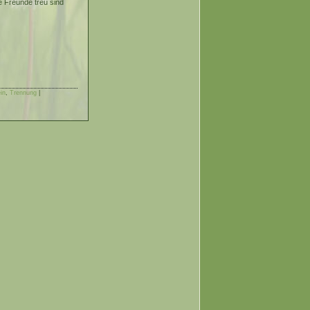
e Freunde treu sind
in
,
Trennung
|