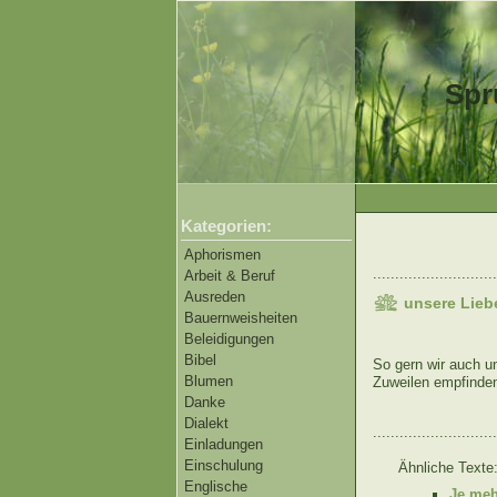
Spr
Kategorien:
Aphorismen
............................
Arbeit & Beruf
Ausreden
unsere Lieb
Bauernweisheiten
Beleidigungen
Bibel
So gern wir auch u
Blumen
Zuweilen empfinden
Danke
Dialekt
............................
Einladungen
Einschulung
Ähnliche Texte
Englische
Je meh