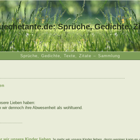
uechetante.de: Sprüche, Gedichte, Zi
Sprüche, Gedichte, Texte, Zitate – Sammlung
....................................................................................................
en
nsere Lieben haben:
 wir dennoch ihre Abwesenheit als wohltuend.
..................
:
r wir unsere Kinder lieben
Je mehr wir unsere Kinder lieben, desto weniger kann es