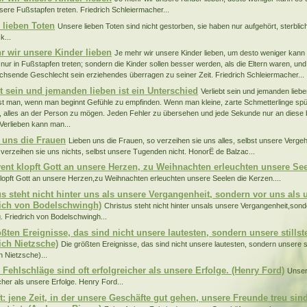
nsere Fußstapfen treten. Friedrich Schleiermacher...
 lieben Toten
Unsere lieben Toten sind nicht gestorben, sie haben nur aufgehört, sterblic
k...
r wir unsere Kinder lieben
Je mehr wir unsere Kinder lieben, um desto weniger kan
 nur in Fußstapfen treten; sondern die Kinder sollen besser werden, als die Eltern waren, und
hsende Geschlecht sein erziehendes überragen zu seiner Zeit. Friedrich Schleiermacher...
bt sein und jemanden lieben ist ein Unterschied
Verliebt sein und jemanden liebe
 ist man, wenn man beginnt Gefühle zu empfinden. Wenn man kleine, zarte Schmetterlinge sp
, alles an der Person zu mögen. Jeden Fehler zu übersehen und jede Sekunde nur an diese
Verlieben kann man...
 uns die Frauen
Lieben uns die Frauen, so verzeihen sie uns alles, selbst unsere Verge
o verzeihen sie uns nichts, selbst unsere Tugenden nicht. HonorË de Balzac...
ent klopft Gott an unsere Herzen, zu Weihnachten erleuchten unsere See
lopft Gott an unsere Herzen,zu Weihnachten erleuchten unsere Seelen die Kerzen....
us steht nicht hinter uns als unsere Vergangenheit, sondern vor uns als
rich von Bodelschwingh)
Christus steht nicht hinter unsals unsere Vergangenheit,son
. Friedrich von Bodelschwingh...
ößten Ereignisse, das sind nicht unsere lautesten, sondern unsere stills
ich Nietzsche)
Die größten Ereignisse, das sind nicht unsere lautesten, sondern unsere st
h Nietzsche)...
 Fehlschläge sind oft erfolgreicher als unsere Erfolge. (Henry Ford)
Unser
cher als unsere Erfolge. Henry Ford...
t: jene Zeit, in der unsere Geschäfte gut gehen, unsere Freunde treu si