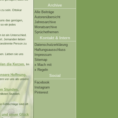
Archive
h zu sein. Ottokar
Alle Beiträge
Autorenübersicht
n uns das genügen,
Jahresarchive
 so ein jedes
Monatsarchive
Sprüchethemen
n ist ein Unterschied.
Kontakt & Intern
ürt. Jemanden lieben
 bestimmte Person zu
Datenschutzerklärung
Haftungsausschluss
hen. Lieben sie uns
Impressum
Sitemap
len die Kerzen.
x Mach mit
Im
x Regeln
 unsere Hoffnung.
Social
dern vor uns als unsere
Facebook
Instagram
ten Stunden.
Pinterest
illsten Stunden.
e Fehlschläge sind oft
nd und unser Glück