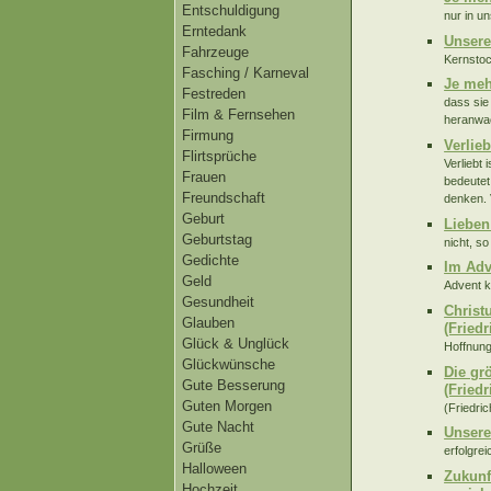
Entschuldigung
nur in u
Erntedank
Unsere
Fahrzeuge
Kernstoc
Fasching / Karneval
Je meh
Festreden
dass sie
Film & Fernsehen
heranwac
Firmung
Verlie
Flirtsprüche
Verliebt
Frauen
bedeutet
Freundschaft
denken. 
Geburt
Lieben
Geburtstag
nicht, s
Gedichte
Im Adv
Geld
Advent k
Gesundheit
Christ
Glauben
(Fried
Glück & Unglück
Hoffnung
Glückwünsche
Die gr
Gute Besserung
(Friedr
Guten Morgen
(Friedric
Gute Nacht
Unsere
Grüße
erfolgrei
Halloween
Zukunf
Hochzeit