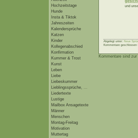
gesich
Hochzeitstage
und unse
Hunde
Insta & Tiktok
Jahreszeiten
Kalendersprüche
Katzen
Kinder
Abgelegt unter:
Neue Sprü
Kommentare geschlossen
Kollegenabschied
Konfirmation
Kommentare sind zur 
Kummer & Trost
Kunst
Leben
Liebe
Liebeskummer
Lieblingssprüche, …
Liedertexte
Lustige
Mailbox Ansagetexte
Männer
Menschen
Montag-Freitag
Motivation
Muttertag