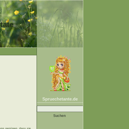
tate
Spruechetante.de
Suche
nach:
 uns genügen, dass sie