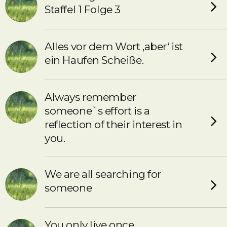
Staffel 1 Folge 3
Alles vor dem Wort ‚aber‘ ist
ein Haufen Scheiße.
Always remember
someone`s effort is a
reflection of their interest in
you.
We are all searching for
someone
You only live once