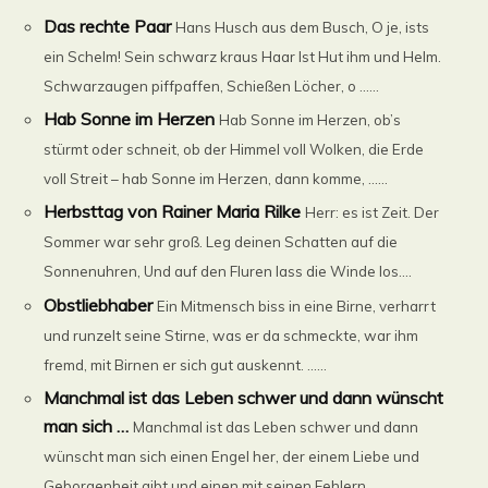
Das rechte Paar
Hans Husch aus dem Busch, O je, ists
ein Schelm! Sein schwarz kraus Haar Ist Hut ihm und Helm.
Schwarzaugen piffpaffen, Schießen Löcher, o ......
Hab Sonne im Herzen
Hab Sonne im Herzen, ob’s
stürmt oder schneit, ob der Himmel voll Wolken, die Erde
voll Streit – hab Sonne im Herzen, dann komme, ......
Herbsttag von Rainer Maria Rilke
Herr: es ist Zeit. Der
Sommer war sehr groß. Leg deinen Schatten auf die
Sonnenuhren, Und auf den Fluren lass die Winde los....
Obstliebhaber
Ein Mitmensch biss in eine Birne, verharrt
und runzelt seine Stirne, was er da schmeckte, war ihm
fremd, mit Birnen er sich gut auskennt. ......
Manchmal ist das Leben schwer und dann wünscht
man sich …
Manchmal ist das Leben schwer und dann
wünscht man sich einen Engel her, der einem Liebe und
Geborgenheit gibt und einen mit seinen Fehlern ......