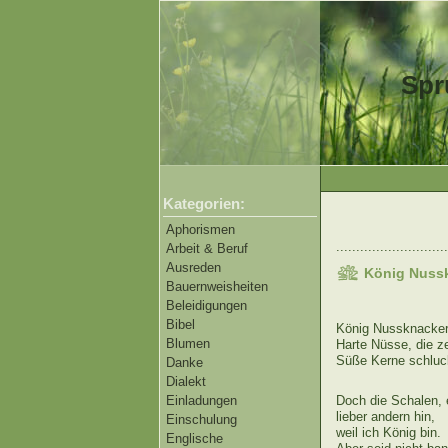
Spr
Kategorien:
Aphorismen
............................
Arbeit & Beruf
Ausreden
König Nuss
Bauernweisheiten
Beleidigungen
Bibel
König Nussknacker,
Blumen
Harte Nüsse, die ze
Süße Kerne schluck 
Danke
Dialekt
Einladungen
Doch die Schalen, 
lieber andern hin,
Einschulung
weil ich König bin.
Englische