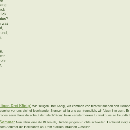
g!
lang
dick
lick;
 das?
n was,
d,
Mund,
g,
n.
wer
sehr
n,
..................
:
iligen Drei König‘
Wir Heiligen Drei‘ König‘, wir kommen von fern,wir suchen den Heiland
stehet vor uns ein hell leuchtender Stern,er winkt uns gar freundlich, wir folgen ihm gern. Er
odes sei’m Haus,da schaut der falsch‘ König beim Fenster heraus.Er winkt uns so freundlich
 Sommer
Nun fallen leise die Blüten ab, Und die jungen Früchte schwellen. Lächelnd steigt 
t dem Sommer die Herrschaft ab, Dem starken, braunen Gesellen....