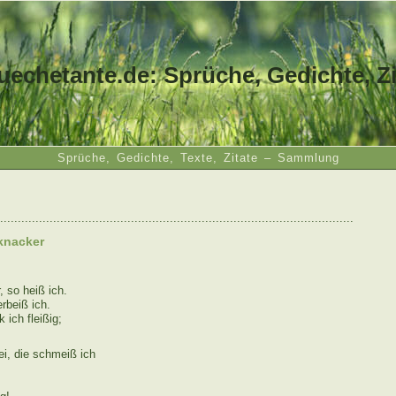
uechetante.de: Sprüche, Gedichte, Zi
Sprüche, Gedichte, Texte, Zitate – Sammlung
....................................................................................................
knacker
 so heiß ich.
rbeiß ich.
ich fleißig;
ei, die schmeiß ich