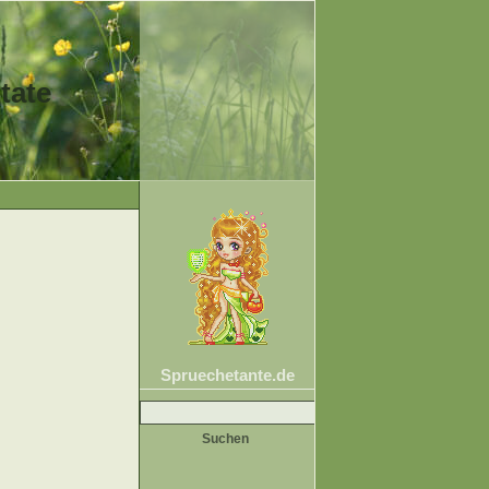
tate
Spruechetante.de
Suche
nach: