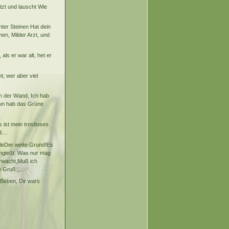
itzt und lauscht Wie
nter Steinen Hat dein
men, Milder Arzt, und
als er war alt, het er
t; wer aber viel
n der Wand, Ich hab
Nun hab das Grüne
 ist mein trostloses
...
lleDer weite Grund!Es
 umgießt. Was nur mag
rwacht,Muß ich
 Gruß...
 Beben, Dir wars