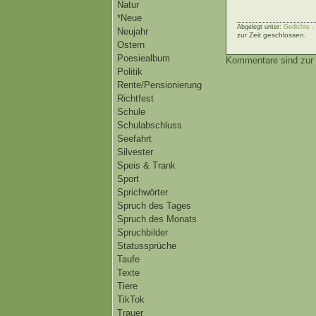
Natur
*Neue
Abgelegt unter:
Gedichte -
Neujahr
zur Zeit geschlossen.
Ostern
Poesiealbum
Kommentare sind zur 
Politik
Rente/Pensionierung
Richtfest
Schule
Schulabschluss
Seefahrt
Silvester
Speis & Trank
Sport
Sprichwörter
Spruch des Tages
Spruch des Monats
Spruchbilder
Statussprüche
Taufe
Texte
Tiere
TikTok
Trauer