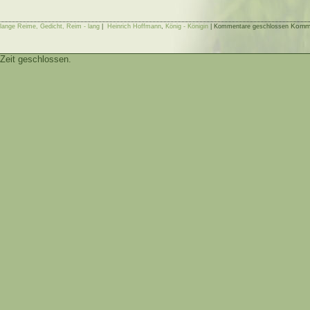
Komme
 lange Reime, Gedicht, Reim - lang
|
Heinrich Hoffmann
,
König - Königin
|
Kommentare geschlossen
Zeit geschlossen.