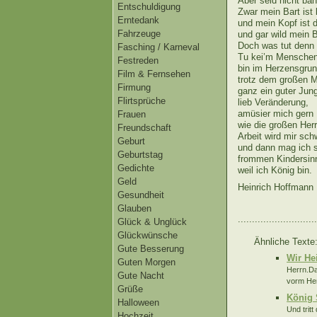
Aber seid nicht ban
Entschuldigung
Zwar mein Bart ist 
Erntedank
und mein Kopf ist 
Fahrzeuge
und gar wild mein B
Doch was tut denn
Fasching / Karneval
Tu kei’m Mensche
Festreden
bin im Herzensgrun
Film & Fernsehen
trotz dem großen 
Firmung
ganz ein guter Jun
Flirtsprüche
lieb Veränderung,
amüsier mich gern
Frauen
wie die großen Herr
Freundschaft
Arbeit wird mir sch
Geburt
und dann mag ich 
Geburtstag
frommen Kindersin
Gedichte
weil ich König bin.
Geld
Heinrich Hoffmann
Gesundheit
Glauben
............................
Glück & Unglück
Glückwünsche
Ähnliche Texte
Gute Besserung
Wir He
Guten Morgen
Herrn.Da 
Gute Nacht
vorm Her
Grüße
König
Halloween
Und trit
Hochzeit