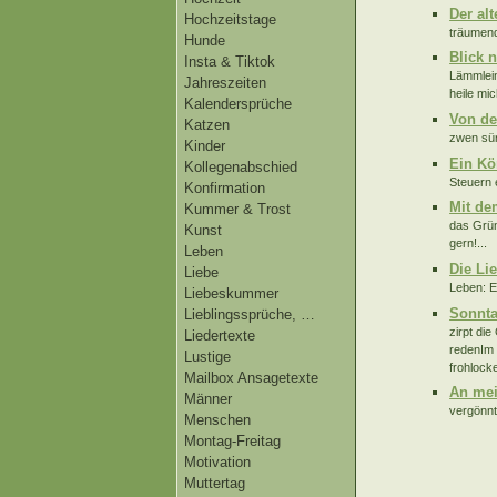
Der al
Hochzeitstage
träumend
Hunde
Blick 
Insta & Tiktok
Lämmlein
Jahreszeiten
heile mich
Kalendersprüche
Von de
Katzen
zwen sün
Kinder
Ein Kö
Kollegenabschied
Steuern 
Konfirmation
Mit de
Kummer & Trost
das Grün
Kunst
gern!...
Leben
Die Li
Liebe
Leben: E
Liebeskummer
Sonnta
Lieblingssprüche, …
zirpt di
Liedertexte
redenIm 
Lustige
frohlock
Mailbox Ansagetexte
An mei
Männer
vergönnt
Menschen
Montag-Freitag
Motivation
Muttertag