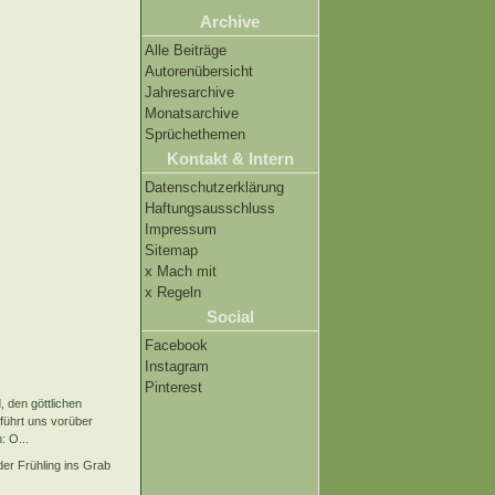
Archive
Alle Beiträge
Autorenübersicht
Jahresarchive
Monatsarchive
Sprüchethemen
Kontakt & Intern
Datenschutzerklärung
Haftungsausschluss
Impressum
Sitemap
x Mach mit
x Regeln
Social
Facebook
Instagram
Pinterest
, den göttlichen
 führt uns vorüber
: O...
der Frühling ins Grab