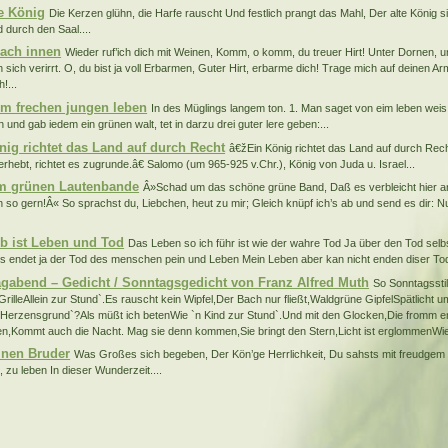
te König
Die Kerzen glühn, die Harfe rauscht Und festlich prangt das Mahl, Der alte König s
 durch den Saal....
nach innen
Wieder ruf’ich dich mit Weinen, Komm, o komm, du treuer Hirt! Unter Dornen, u
 sich verirrt. O, du bist ja voll Erbarmen, Guter Hirt, erbarme dich! Trage mich auf deinen Ar
!...
m frechen jungen leben
In des Müglings langem ton. 1. Man saget von eim leben weis, 
 und gab iedem ein grünen walt, tet in darzu drei guter lere geben:...
nig richtet das Land auf durch Recht
â€žEin König richtet das Land auf durch Rech
erhebt, richtet es zugrunde.â€ Salomo (um 965-925 v.Chr.), König von Juda u. Israel...
m grünen Lautenbande
Â»Schad um das schöne grüne Band, Daß es verbleicht hier a
 so gern!Â« So sprachst du, Liebchen, heut zu mir; Gleich knüpf ich’s ab und send es dir: 
eb ist Leben und Tod
Das Leben so ich führ ist wie der wahre Tod Ja über den Tod selbs
s endet ja der Tod des menschen pein und Leben Mein Leben aber kan nicht enden diser Tod.
gabend – Gedicht / Sonntagsgedicht von Franz Alfred Muth
So Sonntagssti
e GrilleAllein zur Stund`.Es rauscht kein Wipfel,Der Bach nur fließt,Waldgrüne GipfelSpätlicht
Herzensgrund`?Als müßt ich betenWie `n Kind zur Stund`.Und mit den Glocken,Die fromm e
en,Kommt auch die Nacht. Mag sie denn kommen,Sie bringt den Stern,Licht ist erglommenWie
nen Bruder
Was Großes sich begeben, Der Kön’ge Herrlichkeit, Du sahsts mit freudgem
, zu leben In dieser Wunderzeit....