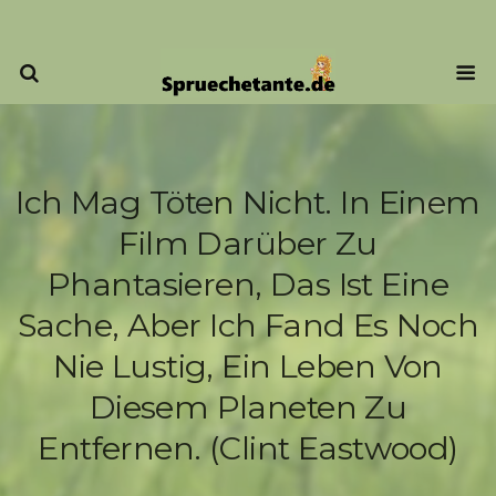
Ich Mag Töten Nicht. In Einem
Film Darüber Zu
Phantasieren, Das Ist Eine
Sache, Aber Ich Fand Es Noch
Nie Lustig, Ein Leben Von
Diesem Planeten Zu
Entfernen. (Clint Eastwood)