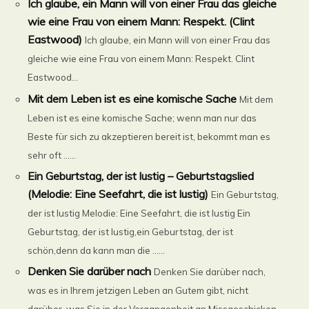
Ich glaube, ein Mann will von einer Frau das gleiche
wie eine Frau von einem Mann: Respekt. (Clint
Eastwood)
Ich glaube, ein Mann will von einer Frau das
gleiche wie eine Frau von einem Mann: Respekt. Clint
Eastwood...
Mit dem Leben ist es eine komische Sache
Mit dem
Leben ist es eine komische Sache; wenn man nur das
Beste für sich zu akzeptieren bereit ist, bekommt man es
sehr oft ......
Ein Geburtstag, der ist lustig – Geburtstagslied
(Melodie: Eine Seefahrt, die ist lustig)
Ein Geburtstag,
der ist lustig Melodie: Eine Seefahrt, die ist lustig Ein
Geburtstag, der ist lustig,ein Geburtstag, der ist
schön,denn da kann man die ......
Denken Sie darüber nach
Denken Sie darüber nach,
was es in Ihrem jetzigen Leben an Gutem gibt, nicht