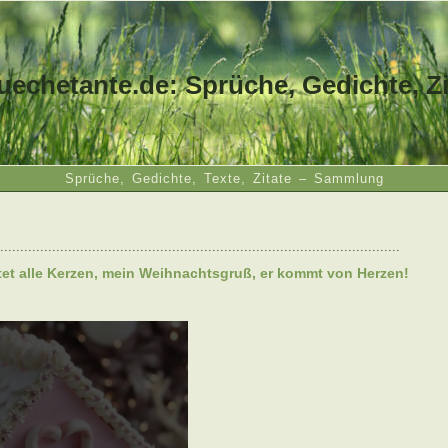
uechetante.de: Sprüche, Gedichte, Zi
Sprüche, Gedichte, Texte, Zitate – Sammlung
....................................................................................................
htet alle Kerzen, mein Weihnachtsgruß, er kommt von Herzen!