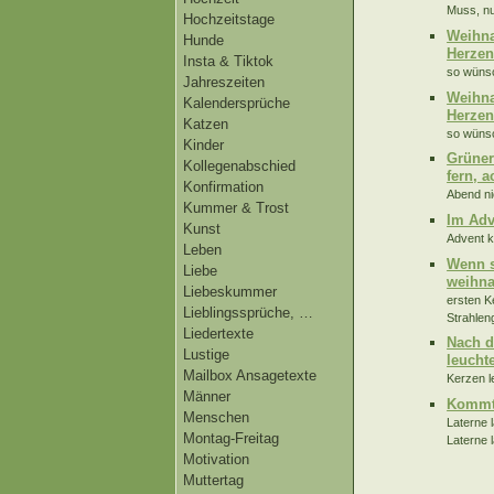
Muss, nu
Hochzeitstage
Weihna
Hunde
Herzen
Insta & Tiktok
so wünsc
Jahreszeiten
Weihna
Kalendersprüche
Herzen
Katzen
so wünsc
Kinder
Grüner
Kollegenabschied
fern, 
Konfirmation
Abend ni
Kummer & Trost
Im Adv
Kunst
Advent k
Leben
Wenn s
Liebe
weihna
Liebeskummer
ersten K
Lieblingssprüche, …
Strahlen
Liedertexte
Nach d
Lustige
leucht
Mailbox Ansagetexte
Kerzen l
Männer
Kommt 
Menschen
Laterne 
Montag-Freitag
Laterne l
Motivation
Muttertag