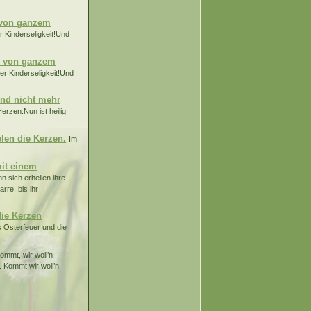
h von ganzem
 Kinderseligkeit!Und
ch von ganzem
er Kinderseligkeit!Und
end nicht mehr
erzen.Nun ist heilig
len die Kerzen.
Im
mit einem
n sich erhellen ihre
rre, bis ihr
die Kerzen
 Osterfeuer und die
ommt, wir woll’n
. Kommt wir woll’n