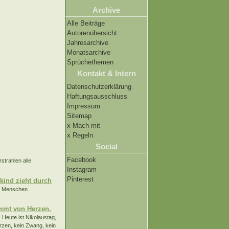
Archive
Alle Beiträge
Autorenübersicht
Jahresarchive
Monatsarchive
Sprüchethemen
Kontakt & Intern
Datenschutzerklärung
Haftungsausschluss
Impressum
Sitemap
x Mach mit
x Regeln
Social
Facebook
rstrahlen alle
Instagram
Pinterest
tkind zieht durch
er Menschen
ommt von Herzen,
.
Heute ist Nikolaustag,
rzen, kein Zwang, kein