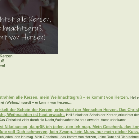
 Kerzen,
uß,
en!
..................
:
rstrahlen alle Kerzen, mein Weihnachtsgruß – er kommt von Herzen.
Hell e
ein Weihnachtsgruß – er kommt von Herzen....
unkelt der Schein der Kerzen, erleuchtet der Menschen Herzen. Das Chris
cht, Weihnachten ist heut erwacht.
Hell funkelt der Schein der Kerzen,erleuchtet d
as Christkind zieht durch die Nacht,Weihnachten ist heut erwacht. Autor unbekannt...
ist Nikolaustag, da grüß ich jeden, den ich mag. Mein Geschenk, das k
Rute soll Dich schmerzen, kein Zwang, kein Muss, nur mein dicker Kuss
ich jeden, den ich mag. Mein Geschenk, das kommt von Herzen, keine Rute soll Dich schme