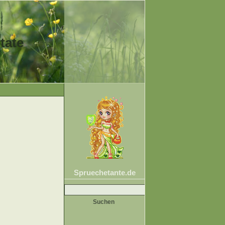
tate
Spruechetante.de
Suche
nach: