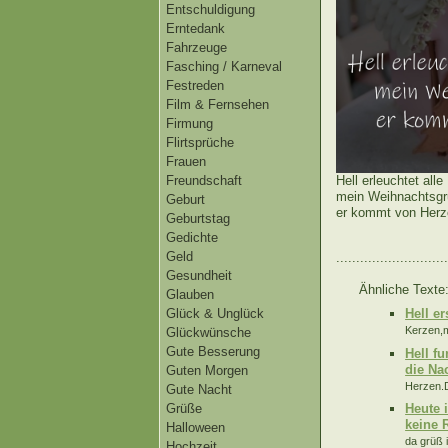
Entschuldigung
Erntedank
Fahrzeuge
Fasching / Karneval
Festreden
Film & Fernsehen
Firmung
Flirtsprüche
Frauen
Freundschaft
Hell erleuchtet alle
mein Weihnachtsgr
Geburt
er kommt von Herz
Geburtstag
Gedichte
Geld
............................
Gesundheit
Ähnliche Texte
Glauben
Hell e
Glück & Unglück
Kerzen,m
Glückwünsche
Gute Besserung
Hell f
die Na
Guten Morgen
Herzen.D
Gute Nacht
Grüße
Heute 
keine 
Halloween
da grüß 
Hochzeit