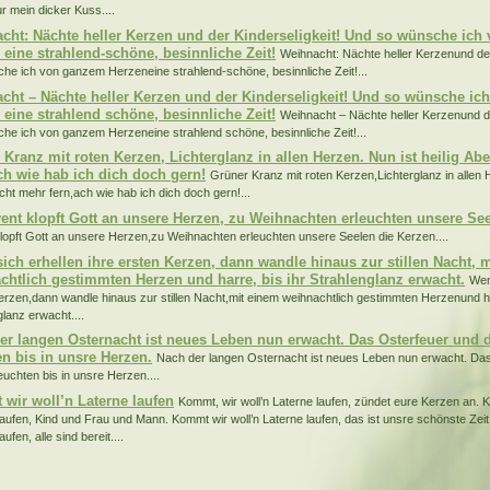
r mein dicker Kuss....
cht: Nächte heller Kerzen und der Kinderseligkeit! Und so wünsche ic
 eine strahlend-schöne, besinnliche Zeit!
Weihnacht: Nächte heller Kerzenund der
he ich von ganzem Herzeneine strahlend-schöne, besinnliche Zeit!...
cht – Nächte heller Kerzen und der Kinderseligkeit! Und so wünsche i
 eine strahlend schöne, besinnliche Zeit!
Weihnacht – Nächte heller Kerzenund d
he ich von ganzem Herzeneine strahlend schöne, besinnliche Zeit!...
 Kranz mit roten Kerzen, Lichterglanz in allen Herzen. Nun ist heilig Ab
ach wie hab ich dich doch gern!
Grüner Kranz mit roten Kerzen,Lichterglanz in allen H
cht mehr fern,ach wie hab ich dich doch gern!...
ent klopft Gott an unsere Herzen, zu Weihnachten erleuchten unsere See
lopft Gott an unsere Herzen,zu Weihnachten erleuchten unsere Seelen die Kerzen....
ich erhellen ihre ersten Kerzen, dann wandle hinaus zur stillen Nacht, 
chtlich gestimmten Herzen und harre, bis ihr Strahlenglanz erwacht.
Wen
erzen,dann wandle hinaus zur stillen Nacht,mit einem weihnachtlich gestimmten Herzenund ha
glanz erwacht....
er langen Osternacht ist neues Leben nun erwacht. Das Osterfeuer und 
en bis in unsre Herzen.
Nach der langen Osternacht ist neues Leben nun erwacht. Das
euchten bis in unsre Herzen....
wir woll’n Laterne laufen
Kommt, wir woll’n Laterne laufen, zündet eure Kerzen an. K
laufen, Kind und Frau und Mann. Kommt wir woll’n Laterne laufen, das ist unsre schönste Zeit
aufen, alle sind bereit....