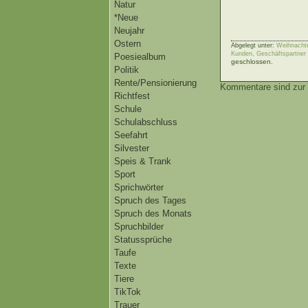
Natur
*Neue
Neujahr
Ostern
Abgelegt unter:
Weihnachte
Kunden, Geschäftspartner
Poesiealbum
geschlossen.
Politik
Rente/Pensionierung
Kommentare sind zur 
Richtfest
Schule
Schulabschluss
Seefahrt
Silvester
Speis & Trank
Sport
Sprichwörter
Spruch des Tages
Spruch des Monats
Spruchbilder
Statussprüche
Taufe
Texte
Tiere
TikTok
Trauer