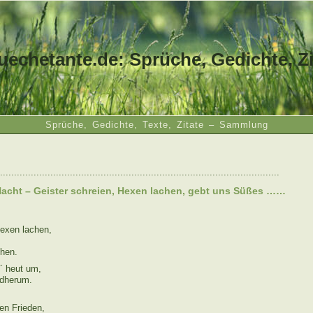
uechetante.de: Sprüche, Gedichte, Zi
Sprüche, Gedichte, Texte, Zitate – Sammlung
....................................................................................................
acht – Geister schreien, Hexen lachen, gebt uns Süßes ……
Hexen lachen,
chen.
´ heut um,
ndherum.
en Frieden,