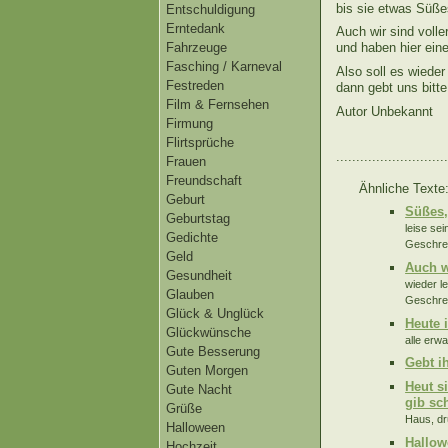
bis sie etwas Süße
Entschuldigung
Erntedank
Auch wir sind voll
Fahrzeuge
und haben hier ein
Fasching / Karneval
Also soll es wieder 
Festreden
dann gebt uns bitte
Film & Fernsehen
Autor Unbekannt
Firmung
Flirtsprüche
............................
Frauen
Freundschaft
Ähnliche Texte
Geburt
Süßes,
Geburtstag
leise sei
Gedichte
Geschrei
Geld
Auch w
Gesundheit
wieder le
Glauben
Geschrei
Glück & Unglück
Heute i
Glückwünsche
alle erwa
Gute Besserung
Gebt i
Guten Morgen
Heut s
Gute Nacht
gib sc
Grüße
Haus, dr
Halloween
Hallow
Hochzeit