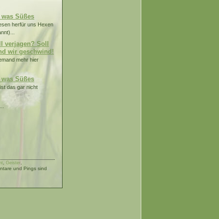
.
r was Süßes
esen herfür uns Hexen
nnt)...
ll verjagen? Soll
nd wir geschwind!
niemand mehr hier
r was Süßes
st das gar nicht
..
nt
,
Geister
,
are und Pings sind