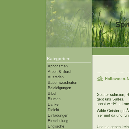
Spr
Kategorien:
Aphorismen
............................
Arbeit & Beruf
Ausreden
Halloween-N
Bauernweisheiten
Beleidigungen
Bibel
Geister schreien, 
Blumen
gebt uns Süßes,
sonst wirdÂ´ s kra
Danke
Dialekt
Wilde Geister gehÂ
Einladungen
hier und da und ru
Einschulung
Englische
Und sie geben kein