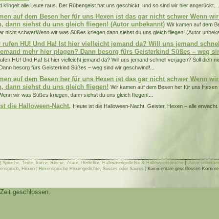
 klingelt alle Leute raus. Der Rübengeist hat uns geschickt, und so sind wir hier angerückt...
men auf dem Besen her für uns Hexen ist das gar nicht schwer Wenn wi
n, dann siehst du uns gleich fliegen! (Autor unbekannt)
Wir kamen auf dem B
gar nicht schwerWenn wir was Süßes kriegen,dann siehst du uns gleich fliegen! (Autor unbeka
r rufen HU! Und Ha! Ist hier vielleicht jemand da? Will uns jemand schne
iemand mehr hier plagen? Dann besorg fürs Geisterkind Süßes – weg si
rufen HU! Und Ha! Ist hier vielleicht jemand da? Will uns jemand schnell verjagen? Soll dich 
Dann besorg fürs Geisterkind Süßes – weg sind wir geschwind!...
men auf dem Besen her für uns Hexen ist das gar nicht schwer Wenn wi
n, dann siehst du uns gleich fliegen!
Wir kamen auf dem Besen her für uns Hexen i
enn wir was Süßes kriegen, dann siehst du uns gleich fliegen!...
ist die Halloween-Nacht,
Heute ist die Halloween-Nacht, Geister, Hexen – alle erwacht..
| Sprüche, Texte, kurze, Reime, Zitate, Gedichte, Halloweengedichte & Halloweensprüche
|
Autor unbekan
Komment
eenspruch
,
Hexen | Hexensprüche Hexengedichte
,
Süsses oder Saures
|
Kommentare geschlossen
Zeit geschlossen.