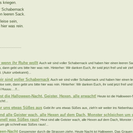
s kriegen.
er Schabernack
en leeren Sack.
leise sein,
 hier was rein.
..................
:
 wenn ihr Ruhe wollt
Auch wir sind voller Schabernack und haben hier einen leeren Sac
n, dann gebt uns bitte hier was rein. Hinterher: Wir danken Euch, ihr seid jetzt frei! und wir zie
. (Autor unbekannt)...
ir sind voller Schabernack
Auch wir sind voller Schabernack und haben hier einen le
ise sein, dann gebt uns bitte hier was rein. Hinterher: Wir danken Euch, ihr seid jetzt frei! und
 Huuuu….!!...
st die Halloween-Nacht, Geister, Hexen, alle erwacht!
Heute ist die Halloween-
cht!...
hr uns etwas Süßes aus
Gebt ihr uns etwas Süßes aus, zieh’n wir weiter ins Nebenhaus
ind alle Geister wach, alle Hexen auf dem Dach, Monster schleichen um
hnell was Süßes raus!
Heut sind alle Geister wach, alle Hexen auf dem Dach, Monster
um gib schnell was Süßes raus!...
een-Nacht
Gespenster durch die Strassen ziehn. Heute Nacht ist Halloween. Das Grauen