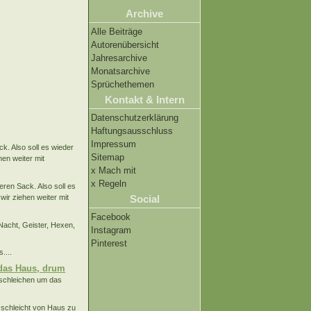
Archive
Alle Beiträge
Autorenübersicht
Jahresarchive
Monatsarchive
Sprüchethemen
Kontakt & Intern
Datenschutzerklärung
Haftungsausschluss
Impressum
k. Also soll es wieder
Sitemap
hen weiter mit
x Mach mit
x Regeln
eren Sack. Also soll es
 wir ziehen weiter mit
Social
Facebook
Nacht, Geister, Hexen,
Instagram
Pinterest
....
 das Haus, drum
 schleichen um das
 schleicht von Haus zu