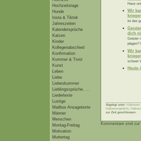
Haus und
Hochzeitstage
Wir ka
Hunde
kriege
Insta & Tiktok
ist das 
Jahreszeiten
Geiste
Kalendersprüche
dich n
Katzen
Geister 
Kinder
plagen? 
Kollegenabschied
Wir ka
Konfirmation
kriege
Kummer & Trost
schwer W
Kunst
Heute 
Leben
Liebe
Liebeskummer
Lieblingssprüche, …
Liedertexte
Lustige
Abgelegt unter:
Halloween 
Mailbox Ansagetexte
Halloweengedicht
,
Hallow
zur Zeit geschlossen.
Männer
Menschen
Kommentare sind zur 
Montag-Freitag
Motivation
Muttertag