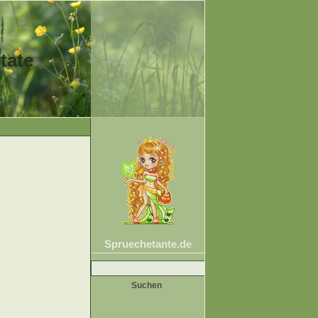
tate
Spruechetante.de
Suche
nach: