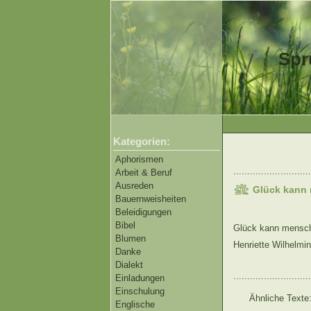
Spr
Kategorien:
Aphorismen
............................
Arbeit & Beruf
Ausreden
Glück kann
Bauernweisheiten
Beleidigungen
Bibel
Glück kann mensch
Blumen
Henriette Wilhelmi
Danke
Dialekt
............................
Einladungen
Einschulung
Ähnliche Texte
Englische