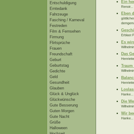
Ein he
Entschuldigung
Renoir...
Erntedank
Eben d
Fahrzeuge
göttlich
Fasching / Karneval
demgemä
Festreden
Geschi
Film & Fernsehen
Erblast P
Firmung
Es wir
Flirtsprüche
Wilhelmi
Frauen
Das Ge
Freundschaft
Henriett
Geburt
Geburtstag
Traum 
Wilhelmi
Gedichte
Geld
Balanc
Gesundheit
Henriett
Glauben
Loslas
Glück & Unglück
Hanke...
Glückwünsche
Die We
Gute Besserung
Wilhelmi
Guten Morgen
Wir be
Gute Nacht
Hanke...
Grüße
Halloween
Hochzeit