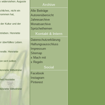
k widerstehen. Auguste
Archive
Alle Beiträge
hliches, nicht ein
genommen hat,
Autorenübersicht
Jahresarchive
der Kultur und der
Monatsarchive
Sprüchethemen
rieben. Henriette
Kontakt & Intern
Datenschutzerklärung
er überfülltes Leben.
Haftungsausschluss
Impressum
nreife. Henriette
Sitemap
x Mach mit
on sich selbst.
x Regeln
Social
enriette Wilhelmine
Facebook
Instagram
eit Henriette
Pinterest
enriette Wilhelmine