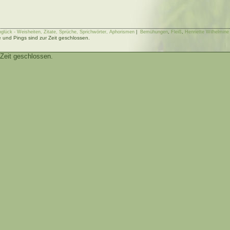
glück - Weisheiten, Zitate, Sprüche, Sprichwörter, Aphorismen
|
Bemühungen
,
Fleiß
,
Henriette Wilhelmin
und Pings sind zur Zeit geschlossen.
Zeit geschlossen.