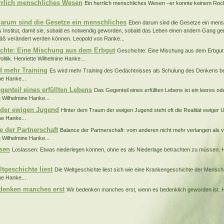
rrlich menschliches Wesen
Ein herrlich menschliches Wesen –er konnte keinem Roc
arum sind die Gesetze ein menschliches
Eben darum sind die Gesetze ein mensc
es Institut, damit sie, sobald es notwendig geworden, sobald das Leben einen andern Gang 
ß verändert werden können. Leopold von Ranke...
chte: Eine Mischung aus dem Erbgut
Geschichte: Eine Mischung aus dem Erbgut 
olitik. Henriette Wilhelmine Hanke...
d mehr Training
Es wird mehr Training des Gedächtnisses als Schulung des Denkens bet
ne Hanke...
genteil eines erfüllten Lebens
Das Gegenteil eines erfüllten Lebens ist ein leeres od
e Wilhelmine Hanke...
der ewigen Jugend
Hinter dem Traum der ewigen Jugend steht oft die Realität ewiger U
ne Hanke...
e der Partnerschaft
Balance der Partnerschaft: vom anderen nicht mehr verlangen als v
e Wilhelmine Hanke...
sen
Loslassen: Etwas niederlegen können, ohne es als Niederlage betrachten zu müssen. H
ltgeschichte liest
Die Weltgeschichte liest sich wie eine Krankengeschichte der Menschh
ne Hanke...
denken manches erst
Wir bedenken manches erst, wenn es bedenklich geworden ist. H