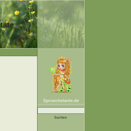
tate
Spruechetante.de
Suche
nach: