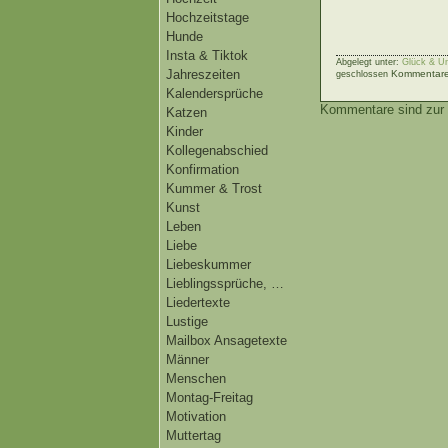
Hochzeitstage
Hunde
Insta & Tiktok
Abgelegt unter:
Glück & Un
Jahreszeiten
Kommentare 
geschlossen
Kalendersprüche
Kommentare sind zur 
Katzen
Kinder
Kollegenabschied
Konfirmation
Kummer & Trost
Kunst
Leben
Liebe
Liebeskummer
Lieblingssprüche, …
Liedertexte
Lustige
Mailbox Ansagetexte
Männer
Menschen
Montag-Freitag
Motivation
Muttertag