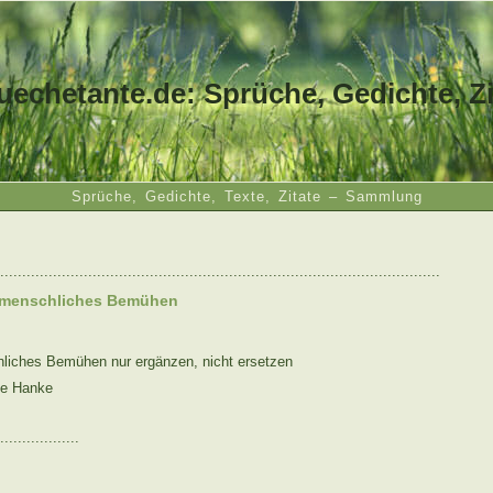
uechetante.de: Sprüche, Gedichte, Zi
Sprüche, Gedichte, Texte, Zitate – Sammlung
....................................................................................................
 menschliches Bemühen
liches Bemühen nur ergänzen, nicht ersetzen
ne Hanke
..................
: