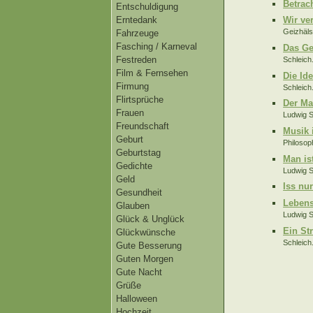
Betrac
Entschuldigung
Erntedank
Wir ve
Geizhäls
Fahrzeuge
Fasching / Karneval
Das Ge
Festreden
Schleich.
Film & Fernsehen
Die Ide
Firmung
Schleich.
Flirtsprüche
Der Ma
Frauen
Ludwig S
Freundschaft
Musik 
Geburt
Philosop
Geburtstag
Man is
Gedichte
Ludwig S
Geld
Iss nu
Gesundheit
Lebens
Glauben
Ludwig S
Glück & Unglück
Ein St
Glückwünsche
Schleich.
Gute Besserung
Guten Morgen
Gute Nacht
Grüße
Halloween
Hochzeit