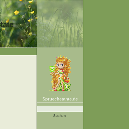
tate
Spruechetante.de
Suche
nach: