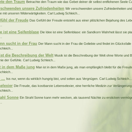
hte den Traum
Betrachte den Traum wie das Gebet deiner dir selbst entflohenen Seele Ca
rschwenden unsere Zufriedenheiten
Wir verschwenden unsere Zufriedenheiten un
e mit unseren Widerwärtigkeiten. Carl Ludwig Schleich...
fühl der Freude
Das Gefühl der Freude entsteht aus einer plötzlichen Bejahung des Leb
..
e ist eine Seifenblase
Die Idee ist eine Seifenblase: ein Sandkorn Wahrheit lässt sie pl
..
nn sucht in der Frau
Der Mann sucht in der Frau die Geliebte und findet im Glücksfalle 
chleich...
ist die Beschreibung der Welt
Musik ist die Beschreibung der Welt ohne Worte und Beg
hie der Gefühle. Carl Ludwig Schleich...
t in dem Maße jung
Man ist in dem Maße jung, als man empfänglich bleibt für die Freud
chleich...
r …
Iss nur, wenn du wirklich hungrig bist, und selten aus Vergnügen. Carl Ludwig Schleich...
elexier
Die Freude, das kostbarste Lebenselexier, eine herrliche Medizin zur Verlängerun
chleich...
rahl Sonne
Ein Strahl Sonne kann mehr wecken, als tausend Nächte zu ersticken vermög
..