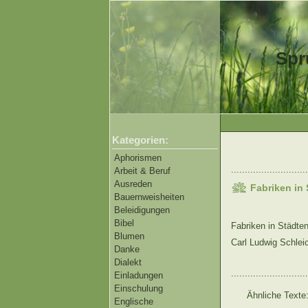
Spr
Kategorien:
Aphorismen
............................
Arbeit & Beruf
Ausreden
Fabriken in
Bauernweisheiten
Beleidigungen
Bibel
Fabriken in Städte
Blumen
Carl Ludwig Schlei
Danke
Dialekt
............................
Einladungen
Einschulung
Ähnliche Texte
Englische