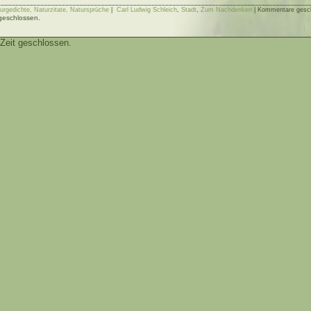
turgedichte, Naturzitate, Natursprüche
|
Carl Ludwig Schleich
,
Stadt
,
Zum Nachdenken
|
Kommentare gesc
 geschlossen.
Zeit geschlossen.