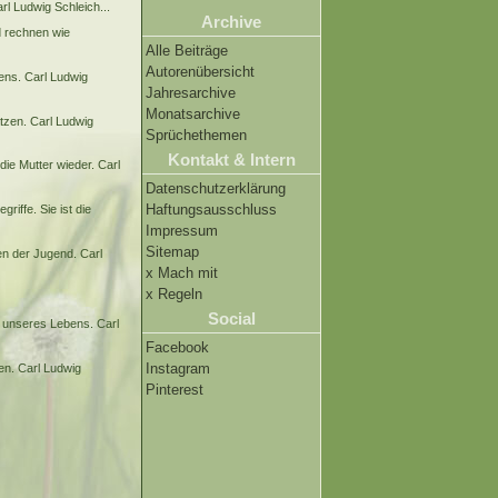
rl Ludwig Schleich...
Archive
d rechnen wie
Alle Beiträge
Autorenübersicht
ens. Carl Ludwig
Jahresarchive
Monatsarchive
atzen. Carl Ludwig
Sprüchethemen
Kontakt & Intern
die Mutter wieder. Carl
Datenschutzerklärung
Haftungsausschluss
riffe. Sie ist die
Impressum
Sitemap
en der Jugend. Carl
x Mach mit
x Regeln
Social
g unseres Lebens. Carl
Facebook
Instagram
en. Carl Ludwig
Pinterest