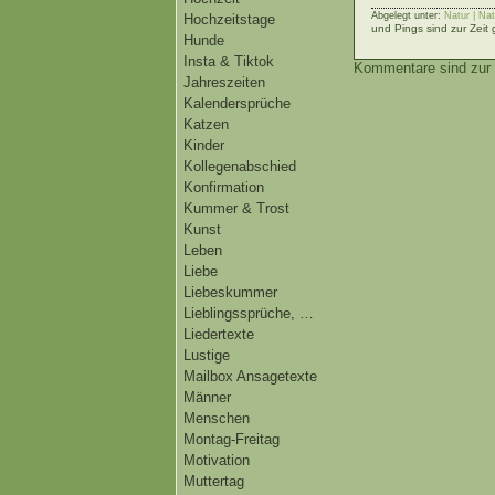
Abgelegt unter:
Natur | Na
Hochzeitstage
und Pings sind zur Zeit
Hunde
Insta & Tiktok
Kommentare sind zur 
Jahreszeiten
Kalendersprüche
Katzen
Kinder
Kollegenabschied
Konfirmation
Kummer & Trost
Kunst
Leben
Liebe
Liebeskummer
Lieblingssprüche, …
Liedertexte
Lustige
Mailbox Ansagetexte
Männer
Menschen
Montag-Freitag
Motivation
Muttertag