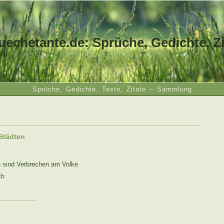
uechetante.de: Sprüche, Gedichte, Zi
Sprüche, Gedichte, Texte, Zitate – Sammlung
....................................................................................................
 Städten
n sind Verbrechen am Volke
ch
..................
: