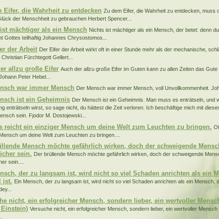
 Eifer, die Wahrheit zu entdecken
Zu dem Eifer, die Wahrheit zu entdecken, muss 
Glück der Menschheit zu gebrauchen Herbert Spencer...
 ist mächtiger als ein Mensch
Nichts ist mächtiger als ein Mensch, der betet: denn d
t Gottes teilhaftig Johannes Chrysostomos...
er der Arbeit
Der Eifer der Arbeit wirkt oft in einer Stunde mehr als der mechanische, schlä
Christian Fürchtegott Gellert...
er allzu große Eifer
Auch der allzu große Eifer im Guten kann zu allen Zeiten das Gut
 Johann Peter Hebel...
ensch war immer Mensch
Der Mensch war immer Mensch, voll Unvollkommenheit. Joh
nsch ist ein Geheimnis
Der Mensch ist ein Geheimnis. Man muss es enträtseln, und 
ng enträtseln wirst, so sage nicht, du hättest die Zeit verloren. Ich beschäftige mich mit die
Mensch sein. Fjodor M. Dostojewski...
s reicht ein einziger Mensch um deine Welt zum Leuchten zu bringen.
Of
 Mensch um deine Welt zum Leuchten zu bringen....
üllende Mensch möchte gefährlich wirken, doch der schweigende Mensch
icher sein.
Der brüllende Mensch möchte gefährlich wirken, doch der schweigende Mensc
her sein....
nsch, der zu langsam ist, wird nicht so viel Schaden anrichten als ein 
 ist.
Ein Mensch, der zu langsam ist, wird nicht so viel Schaden anrichten als ein Mensch, d
ey...
he nicht, ein erfolgreicher Mensch, sondern lieber, ein wertvoller Mens
 Einstein)
Versuche nicht, ein erfolgreicher Mensch, sondern lieber, ein wertvoller Mensch
.