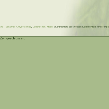
Kommentare und Pings s
che
|
Johannes Chrysostomos
,
Leidenschaft
,
Macht
|
Kommentare geschlossen
Zeit geschlossen.