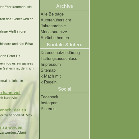
Archive
der Eifer kommen, sie
Alle Beiträge
urch das Gebet wird er
Autorenübersicht
Jahresarchive
frige Fleiß in drei
Monatsarchive
Sprüchethemen
e hindern und das Böse
Kontakt & Intern
Datenschutzerklärung
ann Peter Uz...
Haftungsausschluss
wenn du es ein ganzes
Impressum
sem Geheimnis, denn ich
Sitemap
x Mach mit
tmals reicht ein
x Regeln
Social
 kann viel
Facebook
h kann viel
Instagram
Pinterest
Mensch, der zu
er zu schnell ist. Max
ch zu werden.
 zu werden. Albert