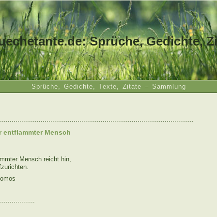
uechetante.de: Sprüche, Gedichte, Zi
Sprüche, Gedichte, Texte, Zitate – Sammlung
....................................................................................................
er entflammter Mensch
ammter Mensch reicht hin,
fzurichten.
tomos
..................
: