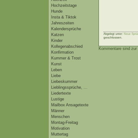
Hochzeitstage
Hunde
Insta & Tiktok
Jahreszeiten
Kalendersprüche
Katzen
Abgelegt unter:
Neue Sprü
geschlossen.
Kinder
Kollegenabschied
Kommentare sind zur 
Konfirmation
Kummer & Trost
Kunst
Leben
Liebe
Liebeskummer
Lieblingssprüche, …
Liedertexte
Lustige
Mailbox Ansagetexte
Männer
Menschen
Montag-Freitag
Motivation
Muttertag