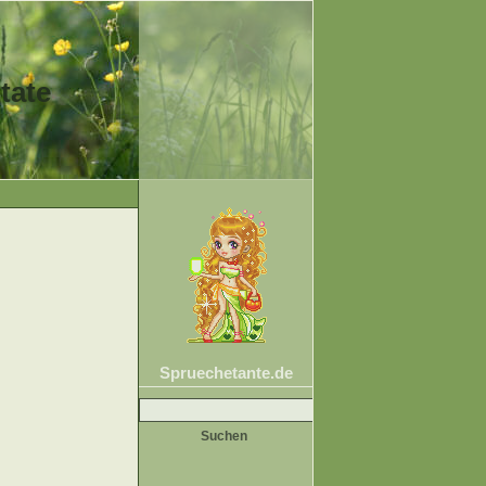
tate
Spruechetante.de
Suche
nach: