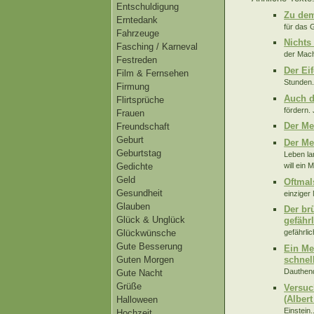
Entschuldigung
Zu dem
Erntedank
für das 
Fahrzeuge
Nichts
Fasching / Karneval
der Mach
Festreden
Der Eif
Film & Fernsehen
Stunden. 
Firmung
Auch d
Flirtsprüche
fördern.
Frauen
Der M
Freundschaft
Geburt
Der Me
Geburtstag
Leben la
will ein 
Gedichte
Geld
Oftmal
Gesundheit
einziger
Glauben
Der br
Glück & Unglück
gefährl
Glückwünsche
gefährlic
Gute Besserung
Ein Me
schnell
Guten Morgen
Dauthend
Gute Nacht
Grüße
Versuc
(Albert
Halloween
Einstein..
Hochzeit