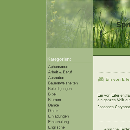
Spr
Kategorien:
Aphorismen
............................
Arbeit & Beruf
Ausreden
Ein von Eif
Bauernweisheiten
Beleidigungen
Bibel
Ein von Eifer entfl
Blumen
ein ganzes Volk au
Danke
Johannes Chrysos
Dialekt
Einladungen
............................
Einschulung
Englische
Ähnliche Texte