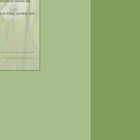
steht ist besser als
ch trinkt, verdirbt sich
he, Tischgebete
|
Friedrich