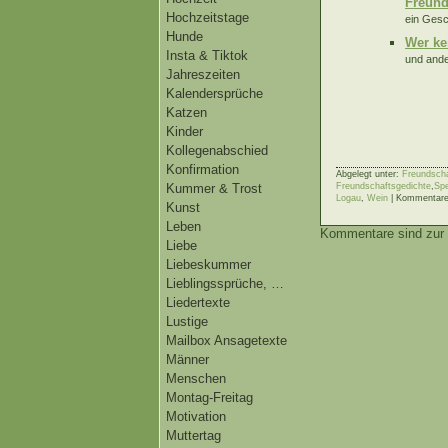
Freund
Hochzeitstage
ein Gesc
Hunde
Wer ke
Insta & Tiktok
und ande
Jahreszeiten
Kalendersprüche
Katzen
Kinder
Kollegenabschied
Konfirmation
Abgelegt unter:
Freundscha
Kummer & Trost
Freundschaftsgedichte
,
Spe
Logau
,
Wein
|
Kommentare
Kunst
Leben
Kommentare sind zur 
Liebe
Liebeskummer
Lieblingssprüche, …
Liedertexte
Lustige
Mailbox Ansagetexte
Männer
Menschen
Montag-Freitag
Motivation
Muttertag