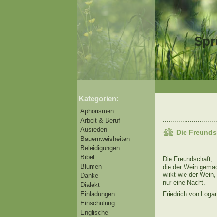
Spr
Kategorien:
Aphorismen
............................
Arbeit & Beruf
Ausreden
Die Freunds
Bauernweisheiten
Beleidigungen
Bibel
Die Freundschaft,
Blumen
die der Wein gemac
wirkt wie der Wein,
Danke
nur eine Nacht.
Dialekt
Einladungen
Friedrich von Loga
Einschulung
Englische
............................