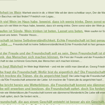
:
hrheit im Wein
Warheit steckt in dir, o Wein! Wie wil der denn scheltbar seyn, Der die W
m Bacchus viel läst finden? Friedrich von Logau...
ch viel Wein im Haus habe, beweist, dass ich wenig trinke. Denn sonst w
ss ich viel Wein im Haus habe, beweist, dass ich wenig trinke. Denn sonst wäre der Wein ja 
aufen ist Sünde, Wein trinken ist beten. Lasset uns beten.
Wein saufen ist Sü
asset uns beten. Theodor Heuss...
schaft ist keine Selbstverständlichkeit. Echte Freundschaft ist fast gena
Liebe ….
Freundschaft ist keine Selbstverständlichkeit.Echte Freundschaft ist fast genaus
..
st der Freude und der Freundschaft soll es sein. Denn Freundschaft ist 
nk, das Menschen sich machen können.
Ein Fest der Freude und der Freundscha
haft ist das schönste Geschenk,das Menschen sich machen können....
n liegt Wahrheit
Im Wein liegt Wahrheit – und mit der stößt man überall an. Georg Friedr
ebe fragt die Freundschaft: Wofür bist du eigentlich da? Die Freundschaft
Ich trockne die Tränen, die du angerichtet hast!
Die Liebe fragt die Freundschaf
ch da?Die Freundschaft antwortet der Liebe: Ich trockne die Tränen,die du angerichtet hast!...
ebe bricht herein wie Wetterblitzen, die Freundschaft kommt wie dämme
ebe will erwerben und besitzen, die Freundschaft opfert, doch Sie fordert
erein wie Wetterblitzen,die Freundschaft kommt wie dämmernd Mondenlicht.Die Liebe will erw
aft opfert, doch Sie fordert nicht....
reundschaft, die aus einem Geschäft entsteht ist besser als ein Geschäft,