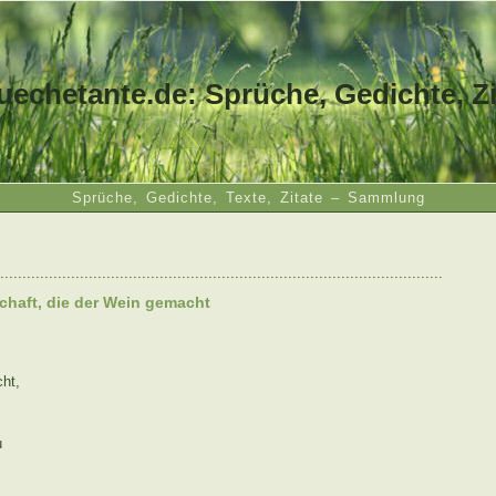
uechetante.de: Sprüche, Gedichte, Zi
Sprüche, Gedichte, Texte, Zitate – Sammlung
....................................................................................................
chaft, die der Wein gemacht
ht,
u
..................