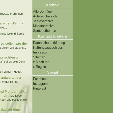
Archive
Alle Beiträge
arheit zu ergründen
Autorenübersicht
Jahresarchive
äre der Wein ja
Monatsarchive
weg....
Sprüchethemen
nde, Wein trinken ist
Kontakt & Intern
Datenschutzerklärung
uso selten wie die
Haftungsausschluss
o selten wie die große
Impressum
Sitemap
das schönste
x Mach mit
ft soll es sein.Denn
x Regeln
ich Wilhelm Hegel...
Social
 antwortet der
Facebook
t: Wofür bist du
Instagram
Pinterest
rnd Mondenlicht.
 nicht.
Die Liebe
erben und besitzen,die
 das auf einer