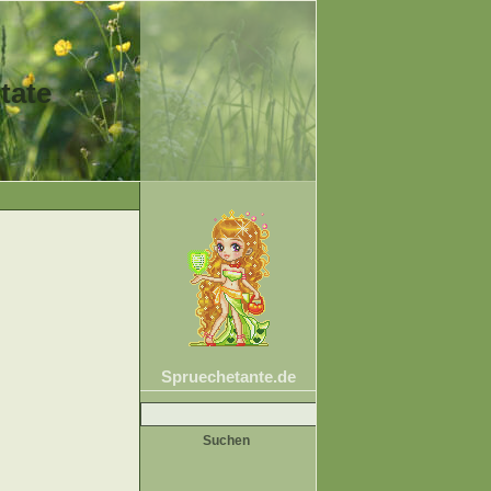
tate
Spruechetante.de
Suche
nach: