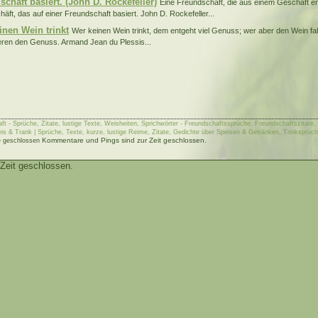
schaft basiert. (John D. Rockefeller)
Eine Freundschaft, die aus einem Geschäft ent
häft, das auf einer Freundschaft basiert. John D. Rockefeller...
inen Wein trinkt
Wer keinen Wein trinkt, dem entgeht viel Genuss; wer aber den Wein fals
ren den Genuss. Armand Jean du Plessis...
ft - Sprüche, Zitate, lustige Texte, Weisheiten, Sprichwörter - Freundschaftssprüche, Freundschaftszitate,
is & Trank | Sprüche, Texte, kurze, lustige Reime, Zitate, Gedichte über Speisen & Getränken, Trinksprüc
Kommentare und Pings sind zur Zeit geschlossen.
 geschlossen
Zeit geschlossen.