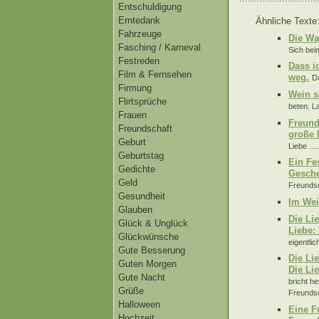
Entschuldigung
Erntedank
Ähnliche Texte
Fahrzeuge
Die Wa
Fasching / Karneval
Sich bei
Festreden
Dass i
Film & Fernsehen
weg.
Da
Firmung
Wein s
Flirtsprüche
beten. L
Frauen
Freund
Freundschaft
große 
Geburt
Liebe …..
Geburtstag
Ein Fe
Gedichte
Gesche
Geld
Freundsc
Gesundheit
Im Wei
Glauben
Die Li
Glück & Unglück
Liebe: 
Glückwünsche
eigentli
Gute Besserung
Die Li
Guten Morgen
Die Li
Gute Nacht
bricht h
Grüße
Freundsch
Halloween
Eine F
Hochzeit