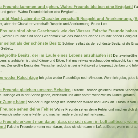
e Freunde kommen und gehen. Wahre Freunde bleiben eine Ewigkeit!
Fa
nd gehen. Wahre Freunde bleiben eine Ewigkeit!...
 gibt Macht, aber der Charakter verschafft Respekt und Anerkennung. (B
ht, aber der Charakter verschafft Respekt und Anerkennung. Bruce Lee...
Freunde sind ohne Geschmack wie das Wasser. Falsche Freunde haben 
.
Wahre Freunde sind ohne Geschmack wie das Wasser.Falsche Freunde haben Honig auf ih
r selbst als der schönste Besitz
Schöner selbst als der schönste Besitz ist die Er
Geibel...
eitgrößte Besitz, der im Laufe eines Lebens anzuhäufen ist
Der zweitgrößte 
bens anzuhäufen ist, sind Klänge und Bilder. Hat man etwas erschaut oder erlauscht, kann
n. Der größte Besitz des Menschen jedoch ist seine Fähigkeit unbegrenzt denken und fühl
..
be weder Ratschläge
Ich gebe weder Ratschläge noch Almosen. Wenn ich gebe, gebe ic
..
e Freunde gleichen unseren Schatten
Falsche Freunde gleichen unseren Schatten: 
ns, solange wir in der Sonne gehen, verlassen uns aber sofort, wenn wir ins Dunkel geraten...
r Zunge hängt
Von der Zunge hängt des Menschen Würde und Glück ab. Erasmus von R
Freunde sehen deine Fehler
Wahre Freunde sehen deine Fehler und machen dich d
Freunde sehen deine Fehler und machen andere darauf aufmerksam....
e Freunde erkennt man daran, dass sie sich dann in Luft auflösen, wenn
mt!
Falsche Freunde erkennt man daran, dass sie sich dann in Luft auflösen, wenn es drau