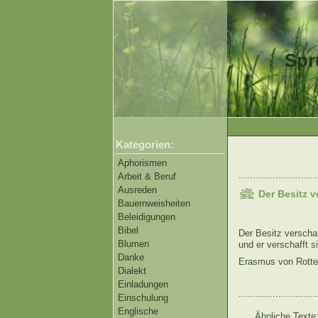
Spr
Kategorien:
Aphorismen
............................
Arbeit & Beruf
Ausreden
Der Besitz v
Bauernweisheiten
Beleidigungen
Bibel
Der Besitz verschaf
Blumen
und er verschafft si
Danke
Erasmus von Rott
Dialekt
Einladungen
............................
Einschulung
Englische
Ähnliche Texte