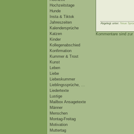
Hochzeitstage
Hunde
Insta & Tiktok
Jahreszeiten
Abgelegt unter:
Neue Sprü
Kalendersprüche
Katzen
Kommentare sind zur 
Kinder
Kollegenabschied
Konfirmation
Kummer & Trost
Kunst
Leben
Liebe
Liebeskummer
Lieblingssprüche, …
Liedertexte
Lustige
Mailbox Ansagetexte
Männer
Menschen
Montag-Freitag
Motivation
Muttertag