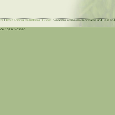
Kommentare und Pings sind 
che
|
Besitz
,
Erasmus von Rotterdam
,
Freunde
|
Kommentare geschlossen
Zeit geschlossen.