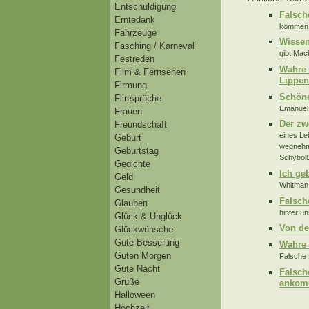
Entschuldigung
Falsch
Erntedank
kommen u
Fahrzeuge
Wissen
Fasching / Karneval
gibt Mac
Festreden
Wahre 
Film & Fernsehen
Lippen
Firmung
Schöne
Flirtsprüche
Emanuel 
Frauen
Der zw
Freundschaft
eines Le
Geburt
wegnehme
Geburtstag
Schyboll.
Gedichte
Ich ge
Geld
Whitman.
Gesundheit
Falsch
Glauben
hinter u
Glück & Unglück
Von de
Glückwünsche
Gute Besserung
Wahre 
Guten Morgen
Falsche 
Gute Nacht
Falsch
Grüße
ankom
Halloween
Hochzeit