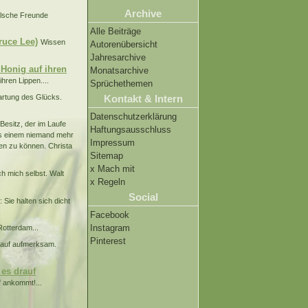
Archive
lsche Freunde
Alle Beiträge
ruce Lee)
Wissen
Autorenübersicht
Jahresarchive
Honig auf ihren
Monatsarchive
ren Lippen....
Sprüchethemen
wartung des Glücks.
Kontakt & Intern
Datenschutzerklärung
Besitz, der im Laufe
Haftungsausschluss
 es einem niemand mehr
Impressum
en zu können. Christa
Sitemap
x Mach mit
h mich selbst. Walt
x Regeln
Social
Sie halten sich dicht
.
Facebook
Instagram
otterdam...
Pinterest
rauf aufmerksam.
 es drauf
f ankommt!...