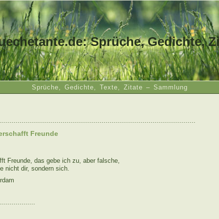
uechetante.de: Sprüche, Gedichte, Zi
Sprüche, Gedichte, Texte, Zitate – Sammlung
....................................................................................................
erschafft Freunde
ft Freunde, das gebe ich zu, aber falsche,
e nicht dir, sondern sich.
erdam
..................
: