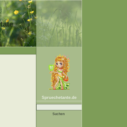
tate
Spruechetante.de
Suche
nach: