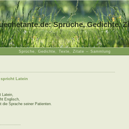
uechetante.de: Sprüche, Gedichte, Zi
Sprüche, Gedichte, Texte, Zitate – Sammlung
....................................................................................................
t spricht Latein
t Latein,
cht Englisch,
ht die Sprache seiner Patienten.
..................