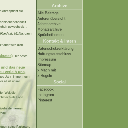
Archive
e Arzt spricht die
Alle Beiträge
Autorenübersicht
schlecht behandelt.
Jahresarchive
chuh gewechselt....
Monatsarchive
!â€œ Arzt: â€žNa, dann
Sprüchethemen
Kontakt & Intern
zt aber wird dich
Datenschutzerklärung
Haftungsausschluss
okrates)
Der beste
Impressum
Sitemap
, und das neue
x Mach mit
eu verleih uns,
x Regeln
ues Jahr! immer noch
r alt ist unsre
Social
Facebook
der Welt die
Instagram
Schmach als Lohn.
Pinterest
n. Wehe den armen
ode...
legen seine Patienten.