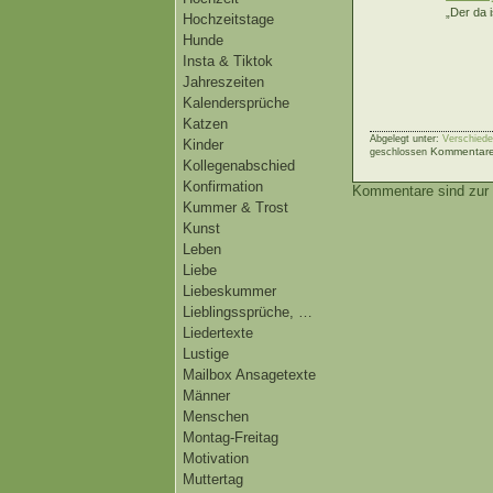
„Der da 
Hochzeitstage
Hunde
Insta & Tiktok
Jahreszeiten
Kalendersprüche
Katzen
Abgelegt unter:
Verschiede
Kinder
Kommentare 
geschlossen
Kollegenabschied
Konfirmation
Kommentare sind zur 
Kummer & Trost
Kunst
Leben
Liebe
Liebeskummer
Lieblingssprüche, …
Liedertexte
Lustige
Mailbox Ansagetexte
Männer
Menschen
Montag-Freitag
Motivation
Muttertag