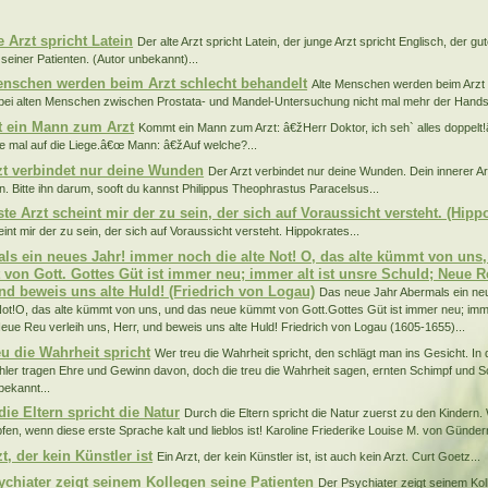
:
e Arzt spricht Latein
Der alte Arzt spricht Latein, der junge Arzt spricht Englisch, der gut
seiner Patienten. (Autor unbekannt)...
enschen werden beim Arzt schlecht behandelt
Alte Menschen werden beim Arzt 
 bei alten Menschen zwischen Prostata- und Mandel-Untersuchung nicht mal mehr der Hands
 ein Mann zum Arzt
Kommt ein Mann zum Arzt: â€žHerr Doktor, ich seh` alles doppelt
e mal auf die Liege.â€œ Mann: â€žAuf welche?...
zt verbindet nur deine Wunden
Der Arzt verbindet nur deine Wunden. Dein innerer Ar
. Bitte ihn darum, sooft du kannst Philippus Theophrastus Paracelsus...
te Arzt scheint mir der zu sein, der sich auf Voraussicht versteht. (Hipp
int mir der zu sein, der sich auf Voraussicht versteht. Hippokrates...
ls ein neues Jahr! immer noch die alte Not! O, das alte kümmt von uns
von Gott. Gottes Güt ist immer neu; immer alt ist unsre Schuld; Neue R
und beweis uns alte Huld! (Friedrich von Logau)
Das neue Jahr Abermals ein ne
 Not!O, das alte kümmt von uns, und das neue kümmt von Gott.Gottes Güt ist immer neu; imme
eue Reu verleih uns, Herr, und beweis uns alte Huld! Friedrich von Logau (1605-1655)...
eu die Wahrheit spricht
Wer treu die Wahrheit spricht, den schlägt man ins Gesicht. In 
ler tragen Ehre und Gewinn davon, doch die treu die Wahrheit sagen, ernten Schimpf und 
bekannt...
ie Eltern spricht die Natur
Durch die Eltern spricht die Natur zuerst zu den Kinder
en, wenn diese erste Sprache kalt und lieblos ist! Karoline Friederike Louise M. von Günderr
t, der kein Künstler ist
Ein Arzt, der kein Künstler ist, ist auch kein Arzt. Curt Goetz...
ychiater zeigt seinem Kollegen seine Patienten
Der Psychiater zeigt seinem Kol