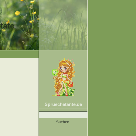
tate
Spruechetante.de
Suche
nach: