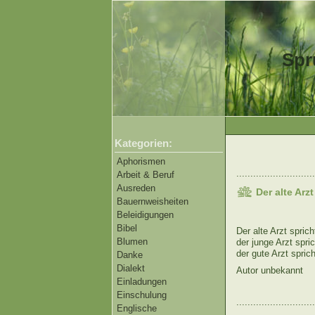
Spr
Kategorien:
Aphorismen
............................
Arbeit & Beruf
Ausreden
Der alte Arz
Bauernweisheiten
Beleidigungen
Bibel
Der alte Arzt sprich
Blumen
der junge Arzt spri
der gute Arzt spric
Danke
Dialekt
Autor unbekannt
Einladungen
Einschulung
............................
Englische