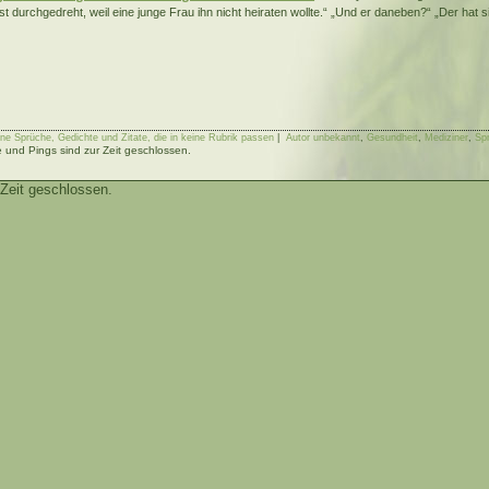
ist durchgedreht, weil eine junge Frau ihn nicht heiraten wollte.“ „Und er daneben?“ „Der hat 
ne Sprüche, Gedichte und Zitate, die in keine Rubrik passen
|
Autor unbekannt
,
Gesundheit
,
Mediziner
,
Sp
und Pings sind zur Zeit geschlossen.
Zeit geschlossen.