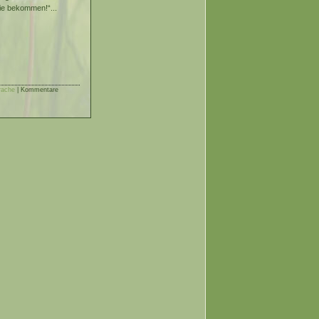
sie bekommen!“...
rache
|
Kommentare