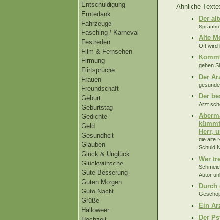
Entschuldigung
Ähnliche Texte
Erntedank
Der alt
Fahrzeuge
Sprache 
Fasching / Karneval
Alte M
Festreden
Oft wird
Film & Fernsehen
Kommt
Firmung
gehen Si
Flirtsprüche
Der Ar
Frauen
gesunden
Freundschaft
Der bes
Geburt
Arzt sche
Geburtstag
Aberma
Gedichte
kümmt 
Geld
Herr, 
Gesundheit
die alte
Glauben
Schuld;N
Glück & Unglück
Wer tr
Glückwünsche
Schmeich
Gute Besserung
Autor un
Guten Morgen
Durch d
Gute Nacht
Geschöpf
Grüße
Ein Arz
Halloween
Der Ps
Hochzeit