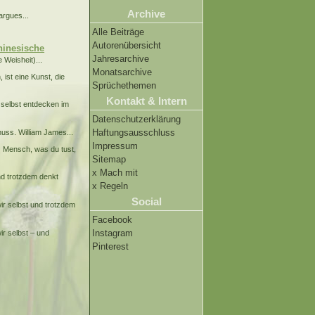
Archive
argues...
Alle Beiträge
Autorenübersicht
hinesische
Jahresarchive
 Weisheit)...
Monatsarchive
 ist eine Kunst, die
Sprüchethemen
Kontakt & Intern
 selbst entdecken im
Datenschutzerklärung
Haftungsausschluss
uss. William James...
Impressum
.
Mensch, was du tust,
Sitemap
x Mach mit
nd trotzdem denkt
x Regeln
Social
ir selbst und trotzdem
Facebook
Instagram
ir selbst – und
Pinterest