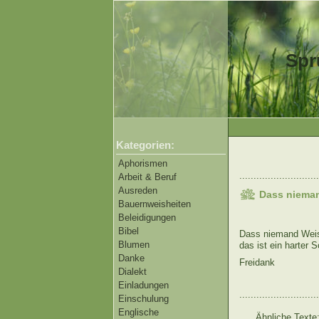
Spr
Kategorien:
Aphorismen
............................
Arbeit & Beruf
Ausreden
Dass nieman
Bauernweisheiten
Beleidigungen
Bibel
Dass niemand Weis
Blumen
das ist ein harter S
Danke
Freidank
Dialekt
Einladungen
............................
Einschulung
Englische
Ähnliche Texte