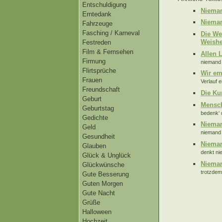
Entschuldigung
Nieman
Erntedank
Niema
Fahrzeuge
Fasching / Karneval
Die We
Weishe
Festreden
Film & Fernsehen
Allen 
Firmung
niemand 
Flirtsprüche
Wir em
Frauen
Verlauf 
Freundschaft
Die Ku
Geburt
Mensch
Geburtstag
bedenk‘ 
Gedichte
Nieman
Geld
niemand 
Gesundheit
Nieman
Glauben
denkt ni
Glück & Unglück
Nieman
Glückwünsche
trotzdem
Gute Besserung
Guten Morgen
Gute Nacht
Grüße
Halloween
Hochzeit