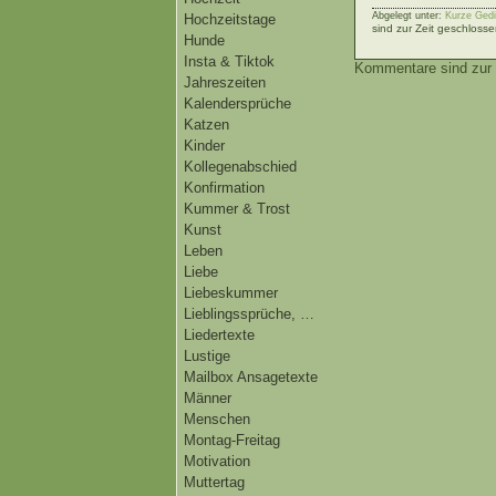
Abgelegt unter:
Kurze Gedi
Hochzeitstage
sind zur Zeit geschlosse
Hunde
Insta & Tiktok
Kommentare sind zur 
Jahreszeiten
Kalendersprüche
Katzen
Kinder
Kollegenabschied
Konfirmation
Kummer & Trost
Kunst
Leben
Liebe
Liebeskummer
Lieblingssprüche, …
Liedertexte
Lustige
Mailbox Ansagetexte
Männer
Menschen
Montag-Freitag
Motivation
Muttertag