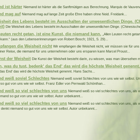
d ist härter
Niemand ist härter als die Sanftmütigen aus Berechnung. Marquis de Vauven
nd mag auf
Niemand mag auf lange Zeit große Ehre haben ohne Neid. Freidank...
isheit des Lebens besteht im Ausschalten der unwesentlichen Dinge. (C
it)
Die Weisheit des Lebens besteht im Ausschalten der unwesentlichen Dinge. (Chinesische
Leuten recht getan, ist eine Kunst, die niemand kann.
„Allen Leuten recht getan,
kann.“ (aus den Lebenserinnerungen von Robert Bosch; 1921, S. 29)...
pfangen die Weisheit nicht
Wir empfangen die Weisheit nicht, wir müssen sie für uns
einer Reise, die niemand für uns unternehmen oder uns ersparen kann Marcel Proust...
nst der Weisheit
Die Kunst der Weisheit besteht darin, zu wissen, was man übersehen m
, was du tust, bedenk‘ das End‘ das wird die höchste Weisheit genennt
das End‘ das wird die höchste Weisheit genennt. Hans Sachs...
d weiß soviel Schlechtes
Niemand weiß soviel Schlechtes von uns wie wir selbst. U
so gut von uns wie wir selbst. Franz Edler von Pernwald Schönthan...
d weiß so viel schlechtes von uns
Niemand weiß so viel schlechtes von uns, als w
emand so gut von uns wie wir selbst. Autor unbekannt...
d weiß so viel schlechtes von uns
Niemand weiß so viel schlechtes von uns, als w
 denkt niemand so gut von uns wie wir selbst. Autor unbekannt...