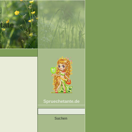
tate
Spruechetante.de
Suche
nach: