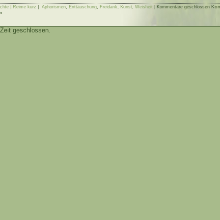
Kom
chte | Reime kurz
|
Aphorismen
,
Enttäuschung
,
Freidank
,
Kunst
,
Weisheit
|
Kommentare geschlossen
n.
Zeit geschlossen.