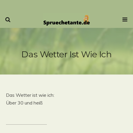
Das Wetter Ist Wie Ich
Das Wetter ist wie ich:
Über 30 und heiß
..............................................