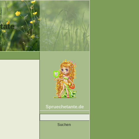
tate
Spruechetante.de
Suche
nach: