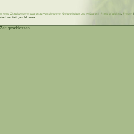
e in keine Zitatekategorie passen zu verschiedenen Gelegenheiten und Anlässen
|
Frank Wedekind
,
Frieden
ind zur Zeit geschlossen.
Zeit geschlossen.