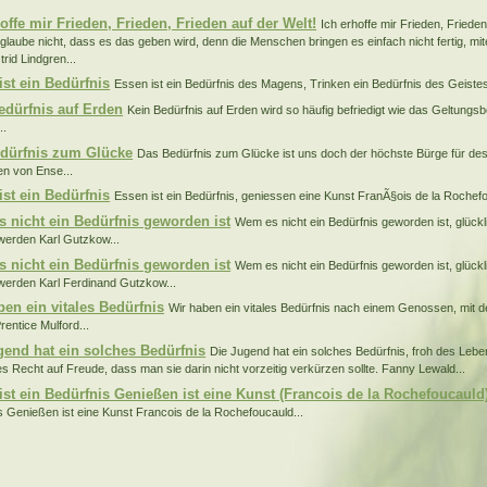
offe mir Frieden, Frieden, Frieden auf der Welt!
Ich erhoffe mir Frieden, Frieden
 glaube nicht, dass es das geben wird, denn die Menschen bringen es einfach nicht fertig, mit
trid Lindgren...
ist ein Bedürfnis
Essen ist ein Bedürfnis des Magens, Trinken ein Bedürfnis des Geistes C
edürfnis auf Erden
Kein Bedürfnis auf Erden wird so häufig befriedigt wie das Geltungs
..
dürfnis zum Glücke
Das Bedürfnis zum Glücke ist uns doch der höchste Bürge für de
n von Ense...
ist ein Bedürfnis
Essen ist ein Bedürfnis, geniessen eine Kunst FranÃ§ois de la Rochefo
 nicht ein Bedürfnis geworden ist
Wem es nicht ein Bedürfnis geworden ist, glückli
werden Karl Gutzkow...
 nicht ein Bedürfnis geworden ist
Wem es nicht ein Bedürfnis geworden ist, glückli
werden Karl Ferdinand Gutzkow...
ben ein vitales Bedürfnis
Wir haben ein vitales Bedürfnis nach einem Genossen, mit de
rentice Mulford...
gend hat ein solches Bedürfnis
Die Jugend hat ein solches Bedürfnis, froh des Lebe
ges Recht auf Freude, dass man sie darin nicht vorzeitig verkürzen sollte. Fanny Lewald...
ist ein Bedürfnis Genießen ist eine Kunst (Francois de la Rochefoucauld
s Genießen ist eine Kunst Francois de la Rochefoucauld...