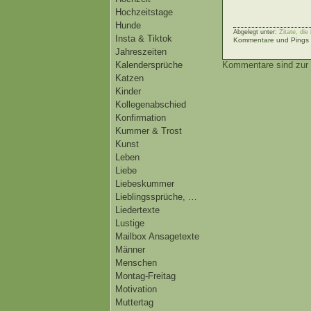
Hochzeitstage
Hunde
Abgelegt unter:
Zitate, di
Insta & Tiktok
Kommentare und Pings s
Jahreszeiten
Kalendersprüche
Kommentare sind zur 
Katzen
Kinder
Kollegenabschied
Konfirmation
Kummer & Trost
Kunst
Leben
Liebe
Liebeskummer
Lieblingssprüche, …
Liedertexte
Lustige
Mailbox Ansagetexte
Männer
Menschen
Montag-Freitag
Motivation
Muttertag