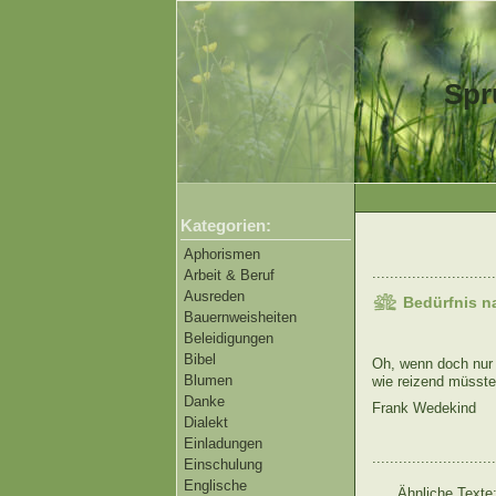
Spr
Kategorien:
Aphorismen
............................
Arbeit & Beruf
Ausreden
Bedürfnis n
Bauernweisheiten
Beleidigungen
Bibel
Oh, wenn doch nur a
Blumen
wie reizend müsste
Danke
Frank Wedekind
Dialekt
Einladungen
............................
Einschulung
Englische
Ähnliche Texte