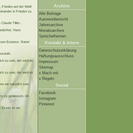
Archive
, Frieden auf der Welt!
einander in Frieden zu
Alle Beiträge
Autorenübersicht
laude Tillier...
Jahresarchive
bedürfnis. Hans
Monatsarchive
Sprüchethemen
ssen Existenz. Rahel
Kontakt & Intern
Datenschutzerklärung
ucauld...
Haftungsausschluss
ch zu sein, der wird es
Impressum
Sitemap
ch zu sein, der wird es
x Mach mit
x Regeln
m wir natürlich sein
Social
Facebook
ns zu geniessen, ein
Instagram
Pinterest
)
Essen ist ein