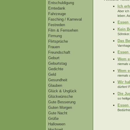
Entschuldigung
Ich erh
Erntedank
Aber ich
Fahrzeuge
leben. As
Fasching / Karneval
Essen 
Festreden
Kein B
Film & Fernsehen
Söhnker.
Firmung
Das Be
Flirtsprüche
Varnhage
Frauen
Essen 
Freundschaft
Geburt
Wem es
Geburtstag
niemals 
Gedichte
Wem es
Geld
niemals 
Gesundheit
Wir ha
Glauben
dürfen! P
Glück & Unglück
Die Ju
Glückwünsche
so heili
Gute Besserung
Essen 
Guten Morgen
Bedürfni
Gute Nacht
Grüße
Halloween
Hochzeit