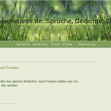
uechetante.de: Sprüche, Gedichte, Zi
Sprüche, Gedichte, Texte, Zitate – Sammlung
....................................................................................................
ach Frieden
lle das gleiche Bedürfnis nach Frieden hätten wie ich,
 das werden.
..................
: