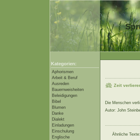
Spr
Kategorien:
Aphorismen
............................
Arbeit & Beruf
Ausreden
Zeit verliere
Bauernweisheiten
Beleidigungen
Bibel
Die Menschen verlie
Blumen
Autor: John Steinb
Danke
Dialekt
............................
Einladungen
Einschulung
Ähnliche Texte
Englische