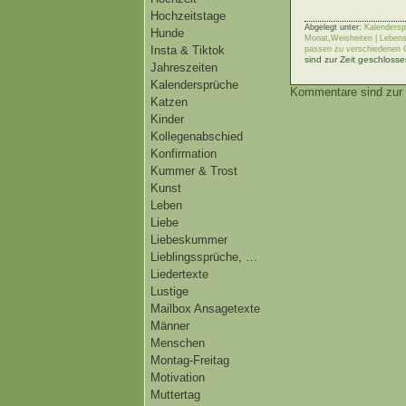
Hochzeitstage
Abgelegt unter:
Kalendersp
Hunde
Monat
,
Weisheiten | Lebens
Insta & Tiktok
passen zu verschiedenen 
sind zur Zeit geschlosse
Jahreszeiten
Kalendersprüche
Kommentare sind zur 
Katzen
Kinder
Kollegenabschied
Konfirmation
Kummer & Trost
Kunst
Leben
Liebe
Liebeskummer
Lieblingssprüche, …
Liedertexte
Lustige
Mailbox Ansagetexte
Männer
Menschen
Montag-Freitag
Motivation
Muttertag