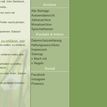
 will. John Steinbeck...
Archive
nedy...
Alle Beiträge
 nur noch mit
Autorenübersicht
Jahresarchive
e Fehler nachzubrüten,
Monatsarchive
Sprüchethemen
 gewinnen. Edward
Kontakt & Intern
Datenschutzerklärung
 zu erklären, wer
Haftungsausschluss
n wollen, zu erklären,
Impressum
Sitemap
verlieren vieles,aber
x Mach mit
x Regeln
anhalten zu wollen,
beck...
Social
zu sein. Autor: Johann
Facebook
Instagram
heit genießen könnten.
Pinterest