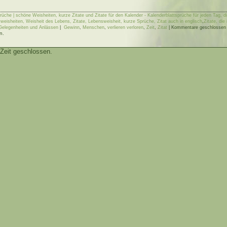
rüche | schöne Weisheiten, kurze Zitate und Zitate für den Kalender - Kalenderblattsprüche für jeden Tag, 
weisheiten, Weisheit des Lebens, Zitate, Lebensweisheit, kurze Sprüche, Zitat auch in englisch
,
Zitate, die
Gelegenheiten und Anlässen
|
Gewinn
,
Menschen
,
verlieren verloren
,
Zeit
,
Zitat
|
Kommentare geschlossen
n.
Zeit geschlossen.