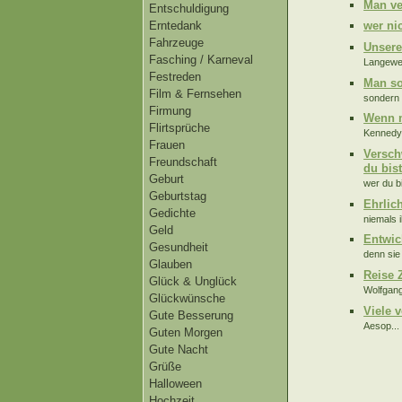
Man ver
Entschuldigung
Erntedank
wer ni
Fahrzeuge
Unsere
Fasching / Karneval
Langewei
Festreden
Man sol
Film & Fernsehen
sondern 
Firmung
Wenn m
Flirtsprüche
Kennedy.
Frauen
Versch
Freundschaft
du bis
Geburt
wer du bi
Geburtstag
Ehrlic
Gedichte
niemals 
Geld
Entwic
Gesundheit
denn sie
Glauben
Reise 
Glück & Unglück
Wolfgang
Glückwünsche
Viele v
Gute Besserung
Aesop...
Guten Morgen
Gute Nacht
Grüße
Halloween
Hochzeit