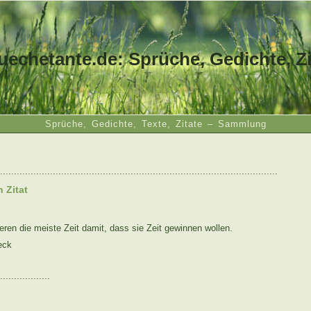
uechetante.de: Sprüche, Gedichte, Zi
Sprüche, Gedichte, Texte, Zitate – Sammlung
....................................................................................................
n Zitat
ren die meiste Zeit damit, dass sie Zeit gewinnen wollen.
eck
..................
: