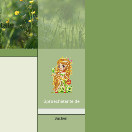
tate
Spruechetante.de
Suche
nach: