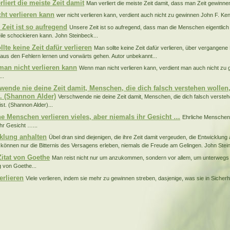
liert die meiste Zeit damit
Man verliert die meiste Zeit damit, dass man Zeit gewinnen
cht verlieren kann
wer nicht verlieren kann, verdient auch nicht zu gewinnen John F. Ken
 Zeit ist so aufregend
Unsere Zeit ist so aufregend, dass man die Menschen eigentlich
le schockieren kann. John Steinbeck...
lte keine Zeit dafür verlieren
Man sollte keine Zeit dafür verlieren, über vergangen
aus den Fehlern lernen und vorwärts gehen. Autor unbekannt...
an nicht verlieren kann
Wenn man nicht verlieren kann, verdient man auch nicht zu
..
wende nie deine Zeit damit, Menschen, die dich falsch verstehen wollen,
t. (Shannon Alder)
Verschwende nie deine Zeit damit, Menschen, die dich falsch verstehe
st. (Shannon Alder)...
he Menschen verlieren vieles, aber niemals ihr Gesicht …
Ehrliche Menschen 
ihr Gesicht …...
klung anhalten
Übel dran sind diejenigen, die ihre Zeit damit vergeuden, die Entwicklung 
 können nur die Bitternis des Versagens erleben, niemals die Freude am Gelingen. John Stein
Zitat von Goethe
Man reist nicht nur um anzukommen, sondern vor allem, um unterwegs 
 von Goethe...
erlieren
Viele verlieren, indem sie mehr zu gewinnen streben, dasjenige, was sie in Sicher