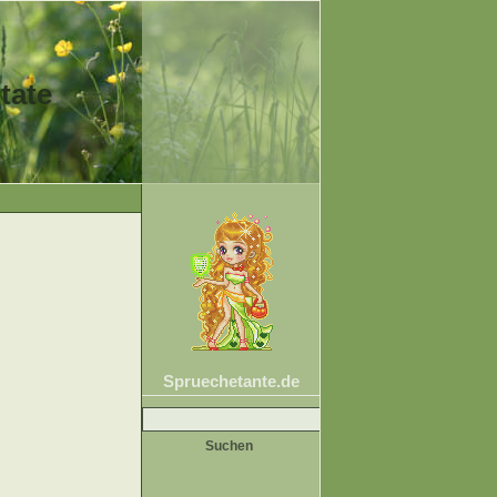
tate
Spruechetante.de
Suche
nach: