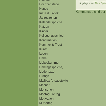
Abgelegt unter:
Neue Sprü
Hochzeitstage
Hunde
Kommentare sind zur 
Insta & Tiktok
Jahreszeiten
Kalendersprüche
Katzen
Kinder
Kollegenabschied
Konfirmation
Kummer & Trost
Kunst
Leben
Liebe
Liebeskummer
Lieblingssprüche, …
Liedertexte
Lustige
Mailbox Ansagetexte
Männer
Menschen
Montag-Freitag
Motivation
Muttertag