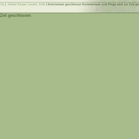
Kommentare und Pings sind zur Zeit ge
che
|
Johann Kaspar Lavater
,
Kraft
|
Kommentare geschlossen
Zeit geschlossen.