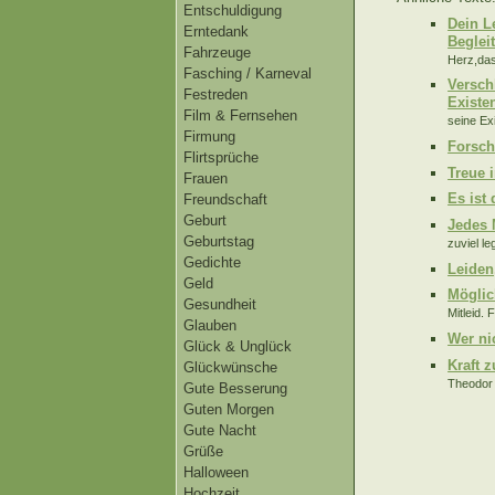
Entschuldigung
Dein L
Erntedank
Beglei
Fahrzeuge
Herz,das
Fasching / Karneval
Versch
Festreden
Existe
Film & Fernsehen
seine Ex
Firmung
Forsch
Flirtsprüche
Treue 
Frauen
Es ist
Freundschaft
Geburt
Jedes 
Geburtstag
zuviel l
Gedichte
Leiden
Geld
Möglich
Gesundheit
Mitleid. 
Glauben
Wer ni
Glück & Unglück
Kraft 
Glückwünsche
Theodor 
Gute Besserung
Guten Morgen
Gute Nacht
Grüße
Halloween
Hochzeit