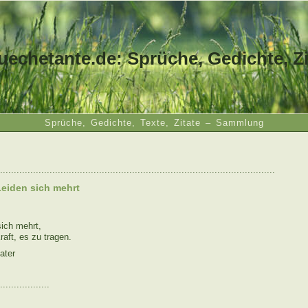
uechetante.de: Sprüche, Gedichte, Zi
Sprüche, Gedichte, Texte, Zitate – Sammlung
....................................................................................................
eiden sich mehrt
ich mehrt,
raft, es zu tragen.
ater
..................
: