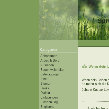
Spr
Kategorien:
Aphorismen
............................
Arbeit & Beruf
Ausreden
Wenn dein L
Bauernweisheiten
Beleidigungen
Bibel
Wenn dein Leiden s
Blumen
so mehrt sich die K
Danke
Johann Kaspar Lav
Dialekt
Einladungen
............................
Einschulung
Englische
Ähnliche Texte