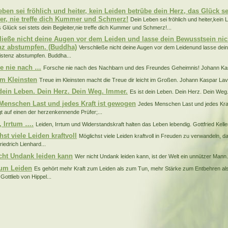
eben sei fröhlich und heiter, kein Leiden betrübe dein Herz, das Glück se
ter, nie treffe dich Kummer und Schmerz!
Dein Leben sei fröhlich und heiter,kein 
 Glück sei stets dein Begleiter,nie treffe dich Kummer und Schmerz!...
ließe nicht deine Augen vor dem Leiden und lasse dein Bewusstsein nich
nz abstumpfen. (Buddha)
Verschließe nicht deine Augen vor dem Leidenund lasse dein
istenz abstumpfen. Buddha...
e nie nach …
Forsche nie nach des Nachbarn und des Freundes Geheimnis! Johann Kas
im Kleinsten
Treue im Kleinsten macht die Treue dir leicht im Großen. Johann Kaspar Lava
 dein Leben. Dein Herz. Dein Weg. Immer.
Es ist dein Leben. Dein Herz. Dein Weg.
Menschen Last und jedes Kraft ist gewogen
Jedes Menschen Last und jedes Kraf
egt auf einen der herzenkennende Prüfer;...
, Irrtum ….
Leiden, Irrtum und Widerstandskraft halten das Leben lebendig. Gottfried Keller
st viele Leiden kraftvoll
Möglichst viele Leiden kraftvoll in Freuden zu verwandeln, da
Friedrich Lienhard...
cht Undank leiden kann
Wer nicht Undank leiden kann, ist der Welt ein unnützer Mann
zum Leiden
Es gehört mehr Kraft zum Leiden als zum Tun, mehr Stärke zum Entbehren a
Gottlieb von Hippel...