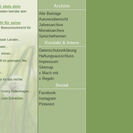
Archive
i stets dein
Leiden betrübe dein
Alle Beiträge
Autorenübersicht
t für seine
Jahresarchive
 Bewusstseinnicht für
Monatsarchive
Sprüchethemen
par Lavater...
Kontakt & Intern
ter...
Datenschutzerklärung
 Immer....
Haftungsausschluss
t ist gewogen; Nie
Impressum
Sitemap
...
x Mach mit
x Regeln
s ist das rechte
Social
. Georg Rollenhagen...
Facebook
Instagram
ls zum Genießen.
Pinterest