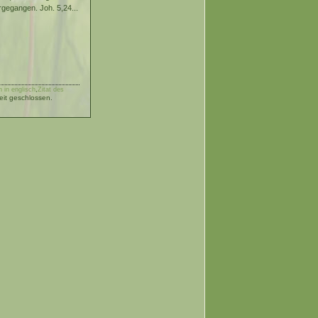
rgegangen. Joh. 5,24...
 in englisch
,
Zitat des
it geschlossen.