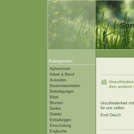
Spr
Kategorien:
Aphorismen
............................
Arbeit & Beruf
Ausreden
Unzufriedenh
Bauernweisheiten
den andern l
Beleidigungen
Bibel
Blumen
Unzufriedenheit mit
für uns selbst.
Danke
Dialekt
Emil Oesch
Einladungen
Einschulung
............................
Englische