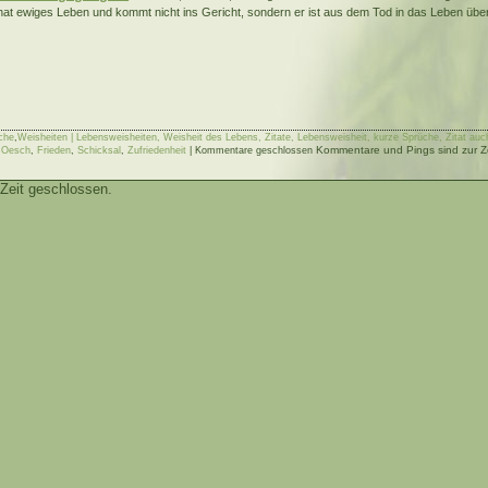
 hat ewiges Leben und kommt nicht ins Gericht, sondern er ist aus dem Tod in das Leben übe
che
,
Weisheiten | Lebensweisheiten, Weisheit des Lebens, Zitate, Lebensweisheit, kurze Sprüche, Zitat auch
Kommentare und Pings sind zur Ze
 Oesch
,
Frieden
,
Schicksal
,
Zufriedenheit
|
Kommentare geschlossen
Zeit geschlossen.