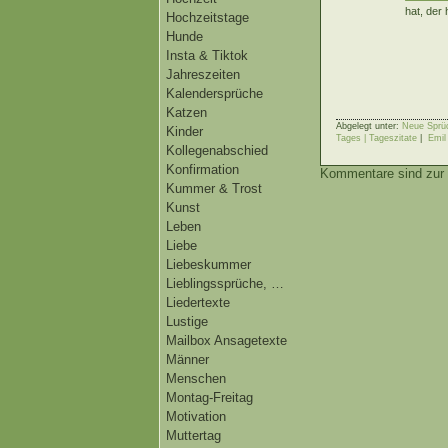
hat, der
Hochzeitstage
Hunde
Insta & Tiktok
Jahreszeiten
Kalendersprüche
Katzen
Abgelegt unter:
Neue Sprü
Kinder
Tages | Tageszitate
|
Emil
Kollegenabschied
Konfirmation
Kommentare sind zur 
Kummer & Trost
Kunst
Leben
Liebe
Liebeskummer
Lieblingssprüche, …
Liedertexte
Lustige
Mailbox Ansagetexte
Männer
Menschen
Montag-Freitag
Motivation
Muttertag