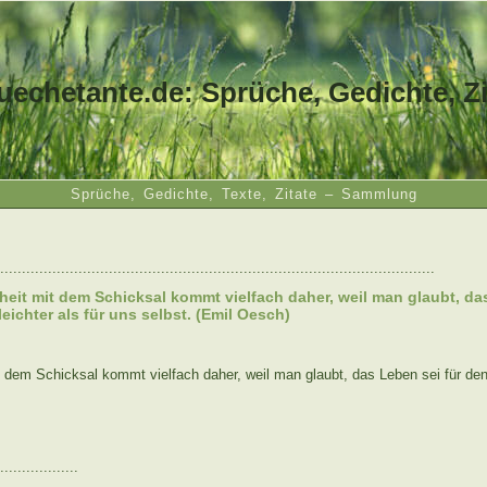
uechetante.de: Sprüche, Gedichte, Zi
Sprüche, Gedichte, Texte, Zitate – Sammlung
....................................................................................................
eit mit dem Schicksal kommt vielfach daher, weil man glaubt, das
eichter als für uns selbst. (Emil Oesch)
 dem Schicksal kommt vielfach daher, weil man glaubt, das Leben sei für den 
..................