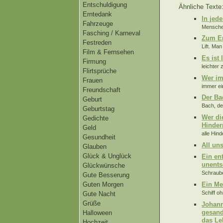
Entschuldigung
Ähnliche Texte
Erntedank
In jed
Fahrzeuge
Menschen
Fasching / Karneval
Zum Er
Festreden
Lift. Ma
Film & Fernsehen
Es ist 
Firmung
leichter 
Flirtsprüche
Wer im
Frauen
immer ei
Freundschaft
Der Ba
Geburt
Bach, de
Geburtstag
Wer di
Gedichte
Hinder
Geld
alle Hin
Gesundheit
All un
Glauben
Glück & Unglück
Ein en
unents
Glückwünsche
Schraube
Gute Besserung
Ein Me
Guten Morgen
Schiff o
Gute Nacht
Grüße
Johann
gesand
Halloween
das Le
Hochzeit