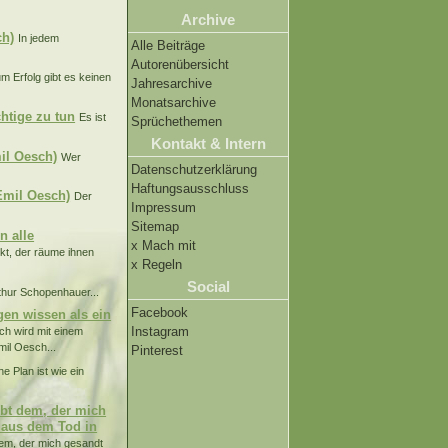
Archive
ch)
In jedem
Alle Beiträge
Autorenübersicht
m Erfolg gibt es keinen
Jahresarchive
Monatsarchive
chtige zu tun
Es ist
Sprüchethemen
Kontakt & Intern
il Oesch)
Wer
Datenschutzerklärung
Haftungsausschluss
Emil Oesch)
Der
Impressum
Sitemap
n alle
x Mach mit
kt, der räume ihnen
x Regeln
Social
rthur Schopenhauer...
Facebook
en wissen als ein
Instagram
ch wird mit einem
il Oesch...
Pinterest
e Plan ist wie ein
ubt dem, der mich
t aus dem Tod in
dem, der mich gesandt