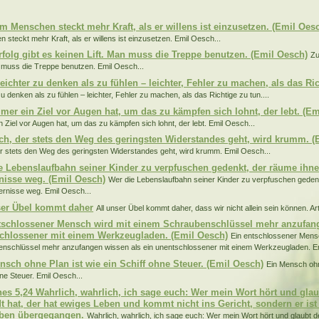
:
em Menschen steckt mehr Kraft, als er willens ist einzusetzen. (Emil Oes
 steckt mehr Kraft, als er willens ist einzusetzen. Emil Oesch...
folg gibt es keinen Lift. Man muss die Treppe benutzen. (Emil Oesch)
Zu
n muss die Treppe benutzen. Emil Oesch...
leichter zu denken als zu fühlen – leichter, Fehler zu machen, als das Ri
zu denken als zu fühlen – leichter, Fehler zu machen, als das Richtige zu tun....
mer ein Ziel vor Augen hat, um das zu kämpfen sich lohnt, der lebt. (Em
n Ziel vor Augen hat, um das zu kämpfen sich lohnt, der lebt. Emil Oesch...
ch, der stets den Weg des geringsten Widerstandes geht, wird krumm. (
r stets den Weg des geringsten Widerstandes geht, wird krumm. Emil Oesch...
e Lebenslaufbahn seiner Kinder zu verpfuschen gedenkt, der räume ihne
nisse weg. (Emil Oesch)
Wer die Lebenslaufbahn seiner Kinder zu verpfuschen geden
dernisse weg. Emil Oesch...
ser Übel kommt daher
All unser Übel kommt daher, dass wir nicht allein sein können. A
tschlossener Mensch wird mit einem Schraubenschlüssel mehr anzufang
chlossener mit einem Werkzeugladen. (Emil Oesch)
Ein entschlossener Mens
nschlüssel mehr anzufangen wissen als ein unentschlossener mit einem Werkzeugladen. Em
nsch ohne Plan ist wie ein Schiff ohne Steuer. (Emil Oesch)
Ein Mensch ohn
hne Steuer. Emil Oesch...
es 5,24 Wahrlich, wahrlich, ich sage euch: Wer mein Wort hört und gla
t hat, der hat ewiges Leben und kommt nicht ins Gericht, sondern er is
ben übergegangen.
Wahrlich, wahrlich, ich sage euch: Wer mein Wort hört und glaubt 