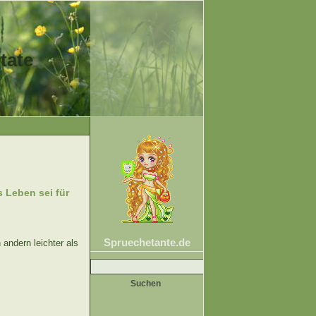
tate
 Leben sei für
Spruechetante.de
andern leichter als
Suche
nach: