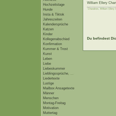
William Ellery Cha
Hochzeitstage
Charakter
,
William Ellery
Hunde
Insta & Tiktok
Jahreszeiten
Kalendersprüche
Katzen
Kinder
Du befindest Dic
Kollegenabschied
Konfirmation
Kummer & Trost
Kunst
Leben
Liebe
Liebeskummer
Lieblingssprüche, …
Liedertexte
Lustige
Mailbox Ansagetexte
Männer
Menschen
Montag-Freitag
Motivation
Muttertag