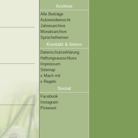
Archive
Alle Beiträge
Autorenübersicht
Jahresarchive
Monatsarchive
Sprüchethemen
Kontakt & Intern
Datenschutzerklärung
Haftungsausschluss
Impressum
Sitemap
x Mach mit
x Regeln
Social
Facebook
Instagram
Pinterest