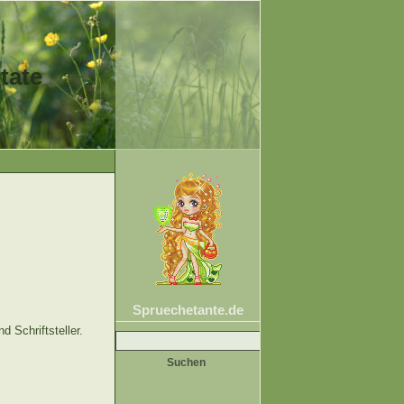
tate
Spruechetante.de
Suche
d Schriftsteller.
nach: