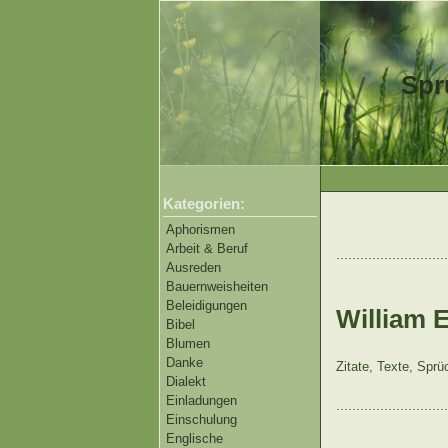
Spr
Kategorien:
Aphorismen
Arbeit & Beruf
............................
Ausreden
Bauernweisheiten
Beleidigungen
William 
Bibel
Blumen
Danke
Zitate, Texte, Spr
Dialekt
Einladungen
............................
Einschulung
Englische