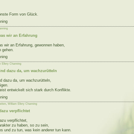
hönste Form von Glück.
nning
hanning
as wir an Erfahrung
s wir an Erfahrung, gewonnen haben,
n gehen.
nning
m Ellery Channing
ind dazu da, um wachzurütteln
nd dazu da, um wachzurütteln,
igen.
st entwickelt sich stark durch Konflikte.
nning
eiten
,
William Ellery Channing
dazu verpflichtet
zu verpflichtet,
rakter zu haben, so zu sein,
s und zu tun, was kein anderer tun kann.