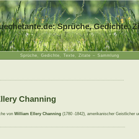
uechetante.de: Sprüche, Gedichte, Zi
Sprüche, Gedichte, Texte, Zitate – Sammlung
....................................................................................................
Ellery Channing
üche von
William Ellery Channing
(1780 -1842), amerikanischer Geistlicher un
.....................................................................................................