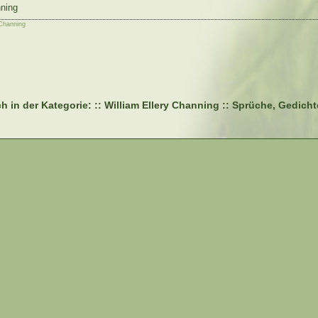
nning
 Channing
h in der Kategorie: :: William Ellery Channing :: Sprüche, Gedichte