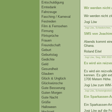
Entschuldigung
Erntedank
Wir werden nicht z
Fahrzeuge
Wir werden nicht zi
Fasching / Karneval
Festreden
Jogi Löw
Film & Fernsehen
Jogi Löw
,
Schiedsrichter
,
Firmung
SMS von Joachi
Flirtsprüche
Frauen
Abends kommt eine
Freundschaft
Ghana.
Geburt
Roland Eitel
Geburtstag
Jogi Löw
,
Sieg
,
WM 2010
Gedichte
Es wird ein reizvo
Geld
Gesundheit
Es wird ein reizvol
Glauben
kennen. Es gibt ex
Glück & Unglück
1700 Metern Höhe. 
Glückwünsche
Jogi Löw zum WM-T
Gute Besserung
Jogi Löw
,
Schwierigkeiten
Guten Morgen
Ein Sparkassen-An
Gute Nacht
Grüße
Ein Sparkassen-Ang
Halloween
Jogi Löw auf die F
Hochzeit