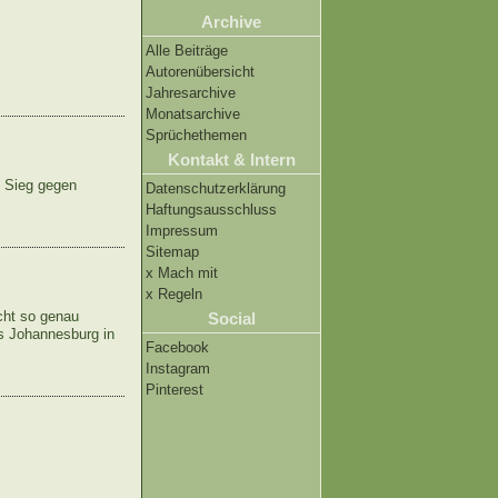
Archive
Alle Beiträge
Autorenübersicht
Jahresarchive
Monatsarchive
Sprüchethemen
Kontakt & Intern
 Sieg gegen
Datenschutzerklärung
Haftungsausschluss
Impressum
Sitemap
x Mach mit
x Regeln
icht so genau
Social
s Johannesburg in
Facebook
Instagram
Pinterest