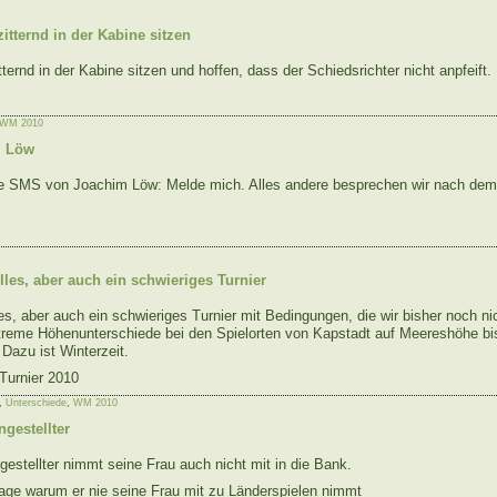
itternd in der Kabine sitzen
tternd in der Kabine sitzen und hoffen, dass der Schiedsrichter nicht anpfeift.
WM 2010
m Löw
 SMS von Joachim Löw: Melde mich. Alles andere besprechen wir nach dem
lles, aber auch ein schwieriges Turnier
les, aber auch ein schwieriges Turnier mit Bedingungen, die wir bisher noch n
treme Höhenunterschiede bei den Spielorten von Kapstadt auf Meereshöhe bi
Dazu ist Winterzeit.
urnier 2010
,
Unterschiede
,
WM 2010
gestellter
estellter nimmt seine Frau auch nicht mit in die Bank.
rage warum er nie seine Frau mit zu Länderspielen nimmt