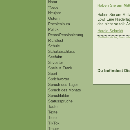
Natur
Haben Sie am Mit
*Neue
Neujahr
Haben Sie am Mittw
Ostern
Löw! Eine Niederlag
Poesiealbum
das nicht so toll: A
Politik
Harald Schmidt
Rente/Pensionierung
Fußballsprüche
,
Fussballz
Richtfest
Schule
Schulabschluss
Seefahrt
Silvester
Speis & Trank
Du befindest Dic
Sport
Sprichwörter
Spruch des Tages
Spruch des Monats
Spruchbilder
Statussprüche
Taufe
Texte
Tiere
TikTok
Trauer