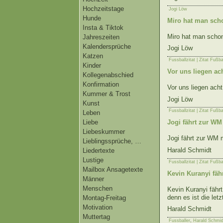
Hochzeitstage
Jogi Löw
Hunde
Miro hat man sch
Insta & Tiktok
Miro hat man schon
Jahreszeiten
Kalendersprüche
Jogi Löw
Katzen
Fussballzitat | Zitat Fußba
Kinder
Vor uns liegen a
Kollegenabschied
Konfirmation
Vor uns liegen acht
Kummer & Trost
Jogi Löw
Kunst
Fussballzitat | Zitat Fußba
Leben
Liebe
Jogi fährt zur W
Liebeskummer
Jogi fährt zur WM
Lieblingssprüche, …
Harald Schmidt
Liedertexte
Lustige
Fussballzitat | Zitat Fußba
Mailbox Ansagetexte
Kevin Kuranyi fäh
Männer
Menschen
Kevin Kuranyi fährt
denn es ist die le
Montag-Freitag
Motivation
Harald Schmidt
Muttertag
Fussballer
,
Harald Schmid