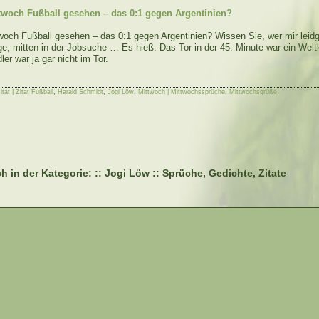
twoch Fußball gesehen – das 0:1 gegen Argentinien?
och Fußball gesehen – das 0:1 gegen Argentinien? Wissen Sie, wer mir leidg
e, mitten in der Jobsuche … Es hieß: Das Tor in der 45. Minute war ein Weltk
dler war ja gar nicht im Tor.
itat | Zitat Fußball
,
Harald Schmidt
,
Jogi Löw
,
Mittwoch | Mittwochssprüche, Mittwochsgrüße
h in der Kategorie: :: Jogi Löw :: Sprüche, Gedichte, Zitate