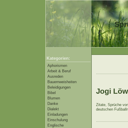
Spr
Kategorien:
Aphorismen
Arbeit & Beruf
............................
Ausreden
Bauernweisheiten
Beleidigungen
Jogi Löw
Bibel
Blumen
Danke
Zitate, Sprüche vo
Dialekt
deutschen Fußballn
Einladungen
Einschulung
............................
Englische