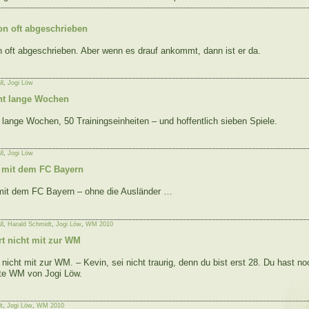
on oft abgeschrieben
 oft abgeschrieben. Aber wenn es drauf ankommt, dann ist er da.
ll
,
Jogi Löw
cht lange Wochen
 lange Wochen, 50 Trainingseinheiten – und hoffentlich sieben Spiele.
ll
,
Jogi Löw
M mit dem FC Bayern
 mit dem FC Bayern – ohne die Ausländer …
ll
,
Harald Schmidt
,
Jogi Löw
,
WM 2010
rt nicht mit zur WM
 nicht mit zur WM. – Kevin, sei nicht traurig, denn du bist erst 28. Du hast n
tzte WM von Jogi Löw.
t
,
Jogi Löw
,
WM 2010