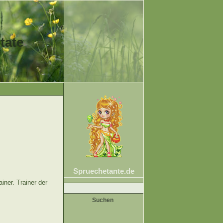
tate
Spruechetante.de
Suche
iner. Trainer der
nach: