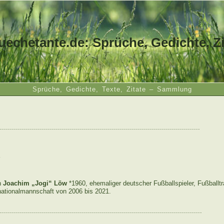
uechetante.de: Sprüche, Gedichte, Zi
Sprüche, Gedichte, Texte, Zitate – Sammlung
....................................................................................................
n
Joachim „Jogi“ Löw
*1960, ehemaliger deutscher Fußballspieler, Fußballtra
ationalmannschaft von 2006 bis 2021.
.....................................................................................................