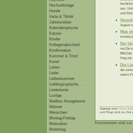
herrlich
Hochzeitstage
aus. Und
Hunde
und Reic
Insta & Tiktok
Versch
Jahreszeiten
August st
Kalendersprüche
Was st
Katzen
erweist,
Kinder
Der Un
Kollegenabschied
nur,Die 
Konfirmation
Bild,Das
Kummer & Trost
Flug mir 
Kunst
Die Li
Leben
die zart
Liebe
wahre Fr
Liebeskummer
Lieblingssprüche, …
Liedertexte
Lustige
Mailbox Ansagetexte
Männer
Abgelegt unter:
Kurze Gedi
Menschen
und Pings sind zur Zeit
Montag-Freitag
Kommentare sind zur 
Motivation
Muttertag