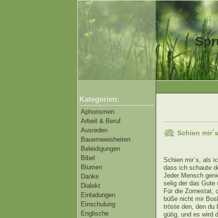
Spr
Kategorien:
Aphorismen
............................
Arbeit & Beruf
Ausreden
Schien mir´s
Bauernweisheiten
Beleidigungen
Bibel
Schien mir´s, als i
Blumen
dass ich schaute d
Jeder Mensch geni
Danke
selig der das Gute 
Dialekt
Für die Zornestat, 
Einladungen
büße nicht mir Bosh
Einschulung
tröste den, den du 
Englische
gütig, und es wird 