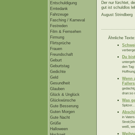
Der nur fürchtet, d
Entschuldigung
gut ist schuldlos le
Erntedank
Fahrzeuge
August Strindberg
Fasching / Karneval
Festreden
............................
Film & Fernsehen
Firmung
Ähnliche Texte
Flirtsprüche
Schwei
Frauen
verberge
Freundschaft
Du bis
Geburt
untergeh
Geburtstag
den Tag 
Gedichte
Hoffnung
Geld
Wenn a
Gesundheit
Faller
gedachtg
Glauben
dran:so 
Glück & Unglück
Was ge
Glückwünsche
Spitzer...
Gute Besserung
Guten Morgen
Abschi
Gute Nacht
in Vater
Streit;D
Grüße
weiß, we
Halloween
Weihna
Hochzeit