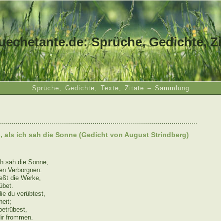
uechetante.de: Sprüche, Gedichte, Zi
Sprüche, Gedichte, Texte, Zitate – Sammlung
....................................................................................................
, als ich sah die Sonne (Gedicht von August Strindberg)
ch sah die Sonne,
en Verborgnen:
eßt die Werke,
übet.
die du verübtest,
eit;
betrübest,
dir frommen.