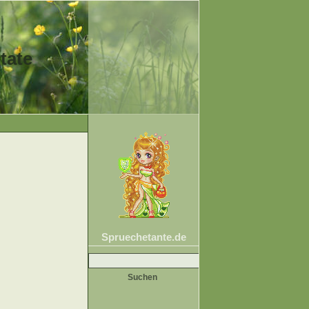
tate
Spruechetante.de
Suche
nach: