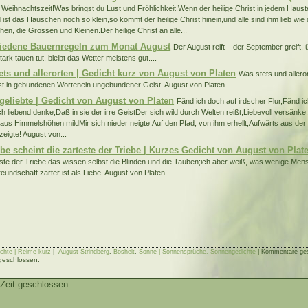
e Weihnachtszeit!Was bringst du Lust und Fröhlichkeit!Wenn der heilige Christ in jedem Haust
 ist das Häuschen noch so klein,so kommt der heilige Christ hinein,und alle sind ihm lieb wie
hen, die Grossen und Kleinen.Der heilige Christ an alle...
iedene Bauernregeln zum Monat August
Der August reift – der September greift. 
ark tauen tut, bleibt das Wetter meistens gut....
ets und allerorten | Gedicht kurz von August von Platen
Was stets und allero
ist in gebundenen Wortenein ungebundener Geist. August von Platen...
geliebte | Gedicht von August von Platen
Fänd ich doch auf irdscher Flur,Fänd ic
ich liebend denke,Daß in sie der irre GeistDer sich wild durch Welten reißt,Liebevoll versänke
 aus Himmelshöhen mildMir sich nieder neigte,Auf den Pfad, von ihm erhellt,Aufwärts aus de
zeigte! August von...
ebe scheint die zarteste der Triebe | Kurzes Gedicht von August von Plat
este der Triebe,das wissen selbst die Blinden und die Tauben;ich aber weiß, was wenige Me
eundschaft zarter ist als Liebe. August von Platen...
chte | Reime kurz
|
August Strindberg
,
Bosheit
,
Sonne | Sonnensprüche, Sonnengedichte
|
Kommentare ge
 geschlossen.
Zeit geschlossen.