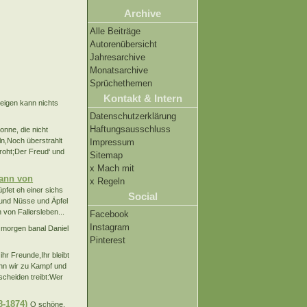
Archive
Alle Beiträge
Autorenübersicht
Jahresarchive
Monatsarchive
Sprüchethemen
Kontakt & Intern
igen kann nichts
Datenschutzerklärung
Haftungsausschluss
onne, die nicht
ln,Noch überstrahlt
Impressum
roht;Der Freud‘ und
Sitemap
x Mach mit
mann von
x Regeln
pfet eh einer sichs
Social
 und Nüsse und Äpfel
von Fallersleben...
Facebook
Instagram
t morgen banal Daniel
Pinterest
hr Freunde,Ihr bleibt
ehn wir zu Kampf und
scheiden treibt:Wer
8-1874)
O schöne,