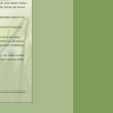
eilt seine lieben Gaben
 die Seinen,die Armen
überliefert Wenn’s im
rtensich ewig jung
h doch die Liebe
.Oder nur ein teures
r dunklen WeltMeinen
en
Die Liebe scheint
nschen glauben:dass
Kommentare
schlossen