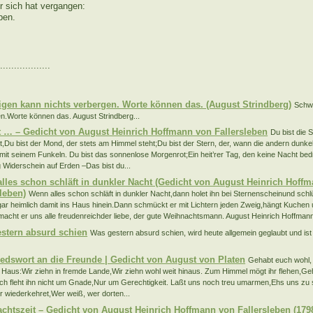
er sich hat vergangen:
ben.
..................
:
gen kann nichts verbergen. Worte können das. (August Strindberg)
Schwe
n.Worte können das. August Strindberg...
t … – Gedicht von August Heinrich Hoffmann von Fallersleben
Du bist die S
t,Du bist der Mond, der stets am Himmel steht;Du bist der Stern, der, wann die andern dunke
mit seinem Funkeln. Du bist das sonnenlose Morgenrot;Ein heit’rer Tag, den keine Nacht bed
 Widerschein auf Erden –Das bist du...
lles schon schläft in dunkler Nacht (Gedicht von August Heinrich Hoff
sleben)
Wenn alles schon schläft in dunkler Nacht,dann holet ihn bei Sternenscheinund schlü
ar heimlich damit ins Haus hinein.Dann schmückt er mit Lichtern jeden Zweig,hängt Kuchen
macht er uns alle freudenreichder liebe, der gute Weihnachtsmann. August Heinrich Hoffmann 
stern absurd schien
Was gestern absurd schien, wird heute allgemein geglaubt und is
edswort an die Freunde | Gedicht von August von Platen
Gehabt euch wohl, i
s Haus:Wir ziehn in fremde Lande,Wir ziehn wohl weit hinaus. Zum Himmel mögt ihr flehen,G
och fleht ihn nicht um Gnade,Nur um Gerechtigkeit. Laßt uns noch treu umarmen,Ehs uns zu 
r wiederkehret,Wer weiß, wer dorten...
chtszeit – Gedicht von August Heinrich Hoffmann von Fallersleben (179