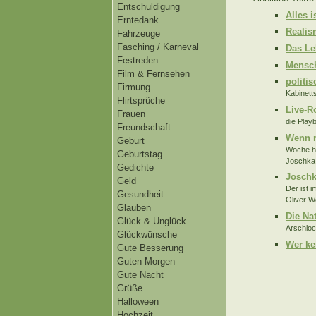
Entschuldigung
Alles 
Erntedank
Reali
Fahrzeuge
Fasching / Karneval
Das Le
Festreden
Mensch
Film & Fernsehen
politi
Firmung
Kabinett
Flirtsprüche
Live-Ro
Frauen
die Play
Freundschaft
Wenn m
Geburt
Woche hi
Geburtstag
Joschka 
Gedichte
Joschk
Geld
Der ist 
Gesundheit
Oliver W
Glauben
Die Nat
Glück & Unglück
Arschloch
Glückwünsche
Wer ke
Gute Besserung
Guten Morgen
Gute Nacht
Grüße
Halloween
Hochzeit