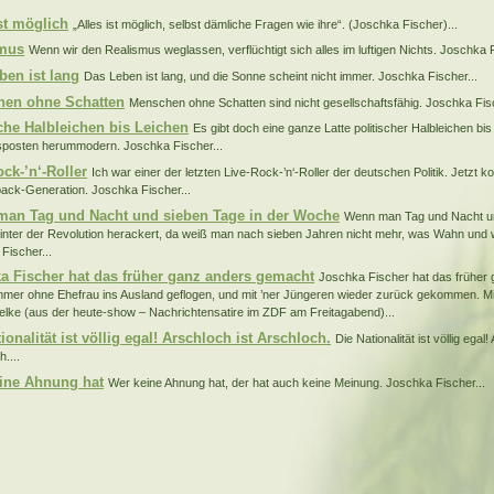
ist möglich
„Alles ist möglich, selbst dämliche Fragen wie ihre“. (Joschka Fischer)...
smus
Wenn wir den Realismus weglassen, verflüchtigt sich alles im luftigen Nichts. Joschka F
ben ist lang
Das Leben ist lang, und die Sonne scheint nicht immer. Joschka Fischer...
en ohne Schatten
Menschen ohne Schatten sind nicht gesellschaftsfähig. Joschka Fisc
sche Halbleichen bis Leichen
Es gibt doch eine ganze Latte politischer Halbleichen bis 
sposten herummodern. Joschka Fischer...
ck-’n‘-Roller
Ich war einer der letzten Live-Rock-’n‘-Roller der deutschen Politik. Jetzt k
back-Generation. Joschka Fischer...
an Tag und Nacht und sieben Tage in der Woche
Wenn man Tag und Nacht un
nter der Revolution herackert, da weiß man nach sieben Jahren nicht mehr, was Wahn und wa
Fischer...
a Fischer hat das früher ganz anders gemacht
Joschka Fischer hat das früher
immer ohne Ehefrau ins Ausland geflogen, und mit ’ner Jüngeren wieder zurück gekommen. 
elke (aus der heute-show – Nachrichtensatire im ZDF am Freitagabend)...
ionalität ist völlig egal! Arschloch ist Arschloch.
Die Nationalität ist völlig egal!
....
ine Ahnung hat
Wer keine Ahnung hat, der hat auch keine Meinung. Joschka Fischer...