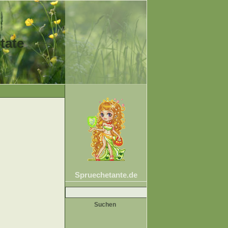
tate
Spruechetante.de
Suche
nach: