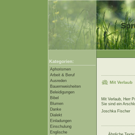
Spr
Kategorien:
Aphorismen
............................
Arbeit & Beruf
Ausreden
Mit Verlaub
Bauernweisheiten
Beleidigungen
Bibel
Mit Verlaub, Herr P
Blumen
Sie sind ein Arschl
Danke
Joschka Fischer
Dialekt
Einladungen
............................
Einschulung
Englische
Ähnliche Texte