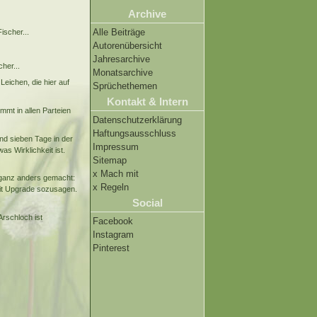
Archive
Alle Beiträge
ischer...
Autorenübersicht
Jahresarchive
her...
Monatsarchive
Leichen, die hier auf
Sprüchethemen
Kontakt & Intern
ommt in allen Parteien
Datenschutzerklärung
Haftungsausschluss
d sieben Tage in der
Impressum
s Wirklichkeit ist.
Sitemap
x Mach mit
 ganz anders gemacht:
x Regeln
Mit Upgrade sozusagen.
Social
 Arschloch ist
Facebook
Instagram
Pinterest