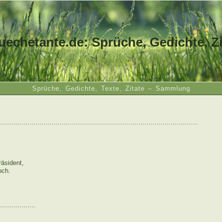
uechetante.de: Sprüche, Gedichte, Zi
Sprüche, Gedichte, Texte, Zitate – Sammlung
....................................................................................................
räsident,
och.
..................
: