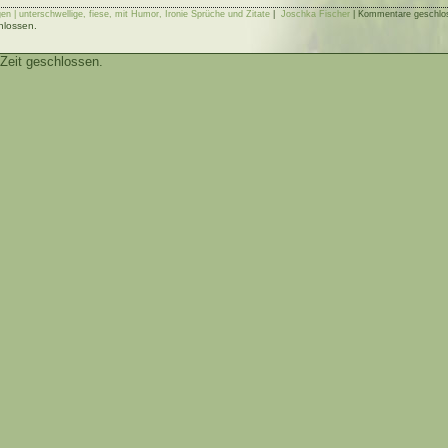
en | unterschwellige, fiese, mit Humor, Ironie Sprüche und Zitate
|
Joschka Fischer
|
Kommentare geschlo
hlossen.
Zeit geschlossen.