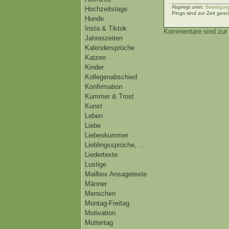
Abgelegt unter:
Beleidigung
Hochzeitstage
Pings sind zur Zeit gesc
Hunde
Insta & Tiktok
Kommentare sind zur 
Jahreszeiten
Kalendersprüche
Katzen
Kinder
Kollegenabschied
Konfirmation
Kummer & Trost
Kunst
Leben
Liebe
Liebeskummer
Lieblingssprüche, …
Liedertexte
Lustige
Mailbox Ansagetexte
Männer
Menschen
Montag-Freitag
Motivation
Muttertag