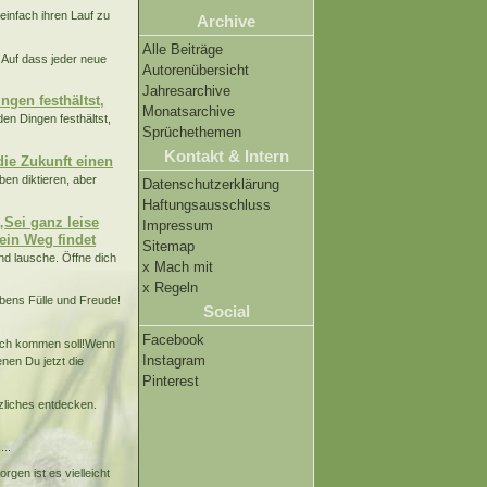
infach ihren Lauf zu
Archive
Alle Beiträge
Auf dass jeder neue
Autorenübersicht
Jahresarchive
ngen festhältst,
Monatsarchive
den Dingen festhältst,
Sprüchethemen
Kontakt & Intern
die Zukunft einen
ben diktieren, aber
Datenschutzerklärung
Haftungsausschluss
„Sei ganz leise
Impressum
ein Weg findet
Sitemap
nd lausche. Öffne dich
x Mach mit
x Regeln
ebens Fülle und Freude!
Social
Facebook
noch kommen soll!Wenn
Instagram
enen Du jetzt die
Pinterest
zliches entdecken.
...
en ist es vielleicht