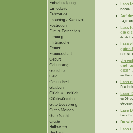
Entschuldigung
Lass l
Erntedank
lassen …
Fahrzeuge
Auf da
Fasching / Karneval
Tag mehr
Festreden
Lass l
Film & Fernsehen
die di
Firmung
die dich 
Flirtsprüche
Lass d
Frauen
guten 
Freundschaft
lass sie 
Geburt
„In we
Geburtstag
und la
dich“
Gedichte
„
und lass 
Geld
Gesundheit
Lass d
Friedric
Glauben
Glück & Unglück
Lass‘ 
Glückwünsche
es Dir be
Gegenwar
Gute Besserung
Guten Morgen
Lass D
Lass Dir
Gute Nacht
Grüße
Du wir
Halloween
Lass u
Hochzeit