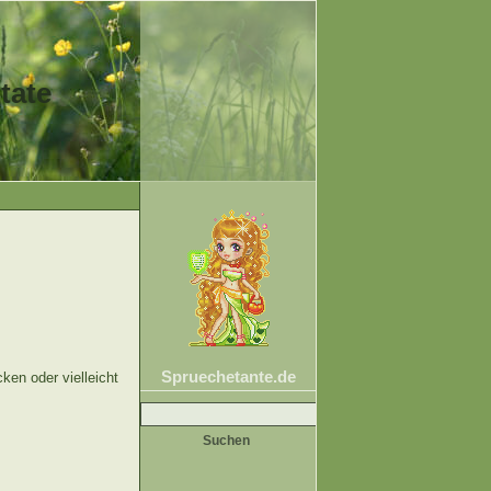
tate
Spruechetante.de
ken oder vielleicht
Suche
nach: