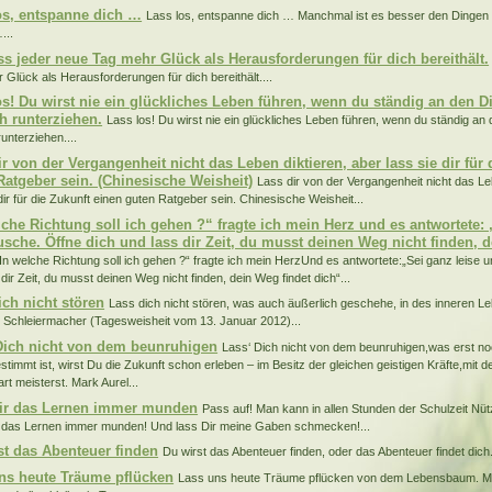
os, entspanne dich …
Lass los, entspanne dich … Manchmal ist es besser den Dingen e
...
ss jeder neue Tag mehr Glück als Herausforderungen für dich bereithält.
 Glück als Herausforderungen für dich bereithält....
os! Du wirst nie ein glückliches Leben führen, wenn du ständig an den Di
ch runterziehen.
Lass los! Du wirst nie ein glückliches Leben führen, wenn du ständig an 
runterziehen....
ir von der Vergangenheit nicht das Leben diktieren, aber lass sie dir für 
Ratgeber sein. (Chinesische Weisheit)
Lass dir von der Vergangenheit nicht das Le
dir für die Zukunft einen guten Ratgeber sein. Chinesische Weisheit...
lche Richtung soll ich gehen ?“ fragte ich mein Herz und es antwortete: 
usche. Öffne dich und lass dir Zeit, du musst deinen Weg nicht finden, d
In welche Richtung soll ich gehen ?“ fragte ich mein HerzUnd es antwortete:„Sei ganz leise u
dir Zeit, du musst deinen Weg nicht finden, dein Weg findet dich“...
ich nicht stören
Lass dich nicht stören, was auch äußerlich geschehe, in des inneren L
h Schleiermacher (Tagesweisheit vom 13. Januar 2012)...
Dich nicht von dem beunruhigen
Lass‘ Dich nicht von dem beunruhigen,was erst 
stimmt ist, wirst Du die Zukunft schon erleben – im Besitz der gleichen geistigen Kräfte,mit d
t meisterst. Mark Aurel...
ir das Lernen immer munden
Pass auf! Man kann in allen Stunden der Schulzeit Nüt
 das Lernen immer munden! Und lass Dir meine Gaben schmecken!...
st das Abenteuer finden
Du wirst das Abenteuer finden, oder das Abenteuer findet dich.
ns heute Träume pflücken
Lass uns heute Träume pflücken von dem Lebensbaum. Morg