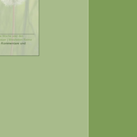
die Woche oder den
teuer | Weisheiten Reime
Kommentare und
n