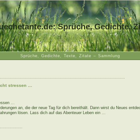
uechetante.de: Sprüche, Gedichte, Zi
Sprüche, Gedichte, Texte, Zitate – Sammlung
....................................................................................................
icht stressen …
ressen …
erungen an, die der neue Tag für dich bereithält. Dann wirst du Neues entdec
fahrungen lösen. Lass dich auf das Abenteuer Leben ein …
..................
: