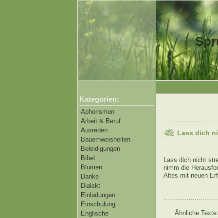
Spr
Kategorien:
Aphorismen
............................
Arbeit & Beruf
Ausreden
Lass dich n
Bauernweisheiten
Beleidigungen
Bibel
Lass dich nicht st
Blumen
nimm die Herausford
Altes mit neuen Er
Danke
Dialekt
Einladungen
............................
Einschulung
Ähnliche Texte
Englische