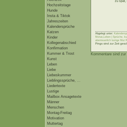
zu spät, 
Hochzeitstage
Hunde
Insta & Tiktok
Jahreszeiten
Kalendersprüche
Katzen
Abgelegt unter:
Kalendersp
Kinder
Monat
,
Leben | Sprüche, ku
abenteuerlich lustige Mut 
Kollegenabschied
Pings sind zur Zeit gesc
Konfirmation
Kummer & Trost
Kommentare sind zur 
Kunst
Leben
Liebe
Liebeskummer
Lieblingssprüche, …
Liedertexte
Lustige
Mailbox Ansagetexte
Männer
Menschen
Montag-Freitag
Motivation
Muttertag