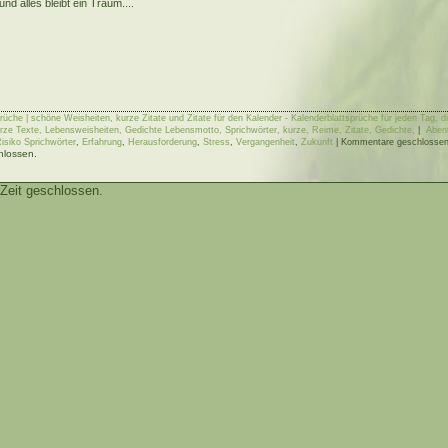
und alles bleibt ein Traum....
rüche | schöne Weisheiten, kurze Zitate und Zitate für den Kalender - Kalenderblattsprüche für jeden Tag, 
rze Texte, Lebensweisheiten, Gedichte Lebensmotto, Sprichwörter, kurze, Reime, Zitate, Gedichte,
|
Aben
Risiko Sprichwörter
,
Erfahrung
,
Herausforderung
,
Stress
,
Vergangenheit
,
Zukunft
|
Kommentare geschlosse
hlossen.
Zeit geschlossen.