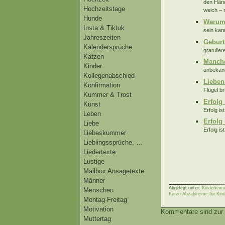
den Händ
Hochzeitstage
weich – 
Hunde
Warum 
Insta & Tiktok
sein kan
Jahreszeiten
Geburt
Kalendersprüche
gratuliere
Katzen
Manche
Kinder
unbekann
Kollegenabschied
Lieben
Konfirmation
Flügel b
Kummer & Trost
Erfolg 
Kunst
Erfolg is
Leben
Erfolg 
Liebe
Erfolg is
Liebeskummer
Lieblingssprüche, …
Liedertexte
Lustige
Mailbox Ansagetexte
Männer
Abgelegt unter:
Kinderreim
Menschen
Kurze Abzählreime für Kind
Montag-Freitag
Motivation
Kommentare sind zur 
Muttertag