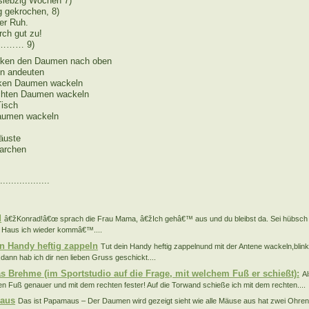
siebzig Wochen 7)
g gekrochen, 8)
ter Ruh.
rch gut zu!
h ……… 9)
ecken den Daumen nach oben
n andeuten
inken Daumen wackeln
echten Daumen wackeln
Tisch
Daumen wackeln
äuste
narchen
..................
:
d
â€žKonrad!â€œ sprach die Frau Mama, â€žIch gehâ€™ aus und du bleibst da. Sei hübsch 
 Haus ich wieder kommâ€™....
in Handy heftig zappeln
Tut dein Handy heftig zappelnund mit der Antene wackeln,bli
,dann hab ich dir nen lieben Gruss geschickt....
s Brehme (im Sportstudio auf die Frage, mit welchem Fuß er schießt):
Al
en Fuß genauer und mit dem rechten fester! Auf die Torwand schieße ich mit dem rechten....
aus
Das ist Papamaus – Der Daumen wird gezeigt sieht wie alle Mäuse aus hat zwei Ohren