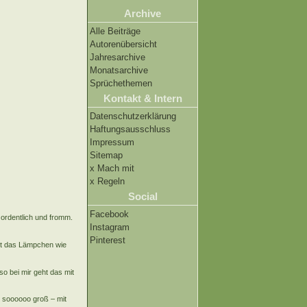
Archive
Alle Beiträge
Autorenübersicht
Jahresarchive
Monatsarchive
Sprüchethemen
Kontakt & Intern
Datenschutzerklärung
Haftungsausschluss
Impressum
Sitemap
x Mach mit
x Regeln
Social
Facebook
ordentlich und fromm.
Instagram
Pinterest
nkt das Lämpchen wie
so bei mir geht das mit
 soooooo groß – mit