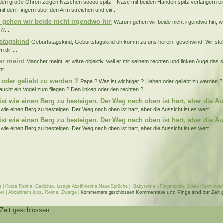
en große Ohren zeigen Näschen soooo spitz – Nase mit beiden Händen spitz verlängern ei
mit den Fingern über den Arm streichen und ein...
gehen wir beide nicht irgendwo hin
Warum gehen wir beide nicht irgendwo hin, wo
n?...
stagskind
Geburtstagskind, Geburtstagskind oh komm zu uns herein, geschwind. Wir steh
n dir!...
r meint
Mancher meint, er wäre objektiv, weil er mit seinem rechten und linken Auge das s
t...
 oder geliebt zu werden ?
Papa ? Was ist wichtiger ? Lieben oder geliebt zu werden 
raucht ein Vogel zum fliegen ? Den linken oder den rechten ?...
ist wie einen Berg zu besteigen. Der Weg nach oben ist hart, aber die Aus
t wie einen Berg zu besteigen. Der Weg nach oben ist hart, aber die Aussicht ist es wert....
ist wie einen Berg zu besteigen. Der Weg nach oben ist hart, aber die Aus
t wie einen Berg zu besteigen. Der Weg nach oben ist hart, aber die Aussicht ist es wert....
e | Kurze Reime, Gedichte, lustige Abzählreime
,
Neue Sprüche
|
Babyreime - Fingerspiele Spiele Kleinkind
Kommentare und Pings sind zur Zeit 
er | Abzählreim kurz
,
Reime
,
Zwerge
|
Kommentare geschlossen
Zeit geschlossen.