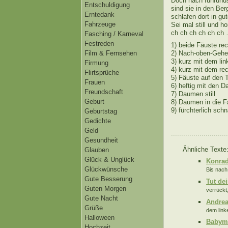
Doch nach fünfund
Entschuldigung
sind sie in den Ber
Erntedank
schlafen dort in gu
Fahrzeuge
Sei mal still und ho
ch ch ch ch ch c
Fasching / Karneval
Festreden
1) beide Fäuste r
2) Nach-oben-Gehe
Film & Fernsehen
3) kurz mit dem l
Firmung
4) kurz mit dem r
Flirtsprüche
5) Fäuste auf den 
Frauen
6) heftig mit den 
Freundschaft
7) Daumen still
Geburt
8) Daumen in die F
9) fürchterlich sch
Geburtstag
Gedichte
Geld
............................
Gesundheit
Ähnliche Texte
Glauben
Glück & Unglück
Konra
Glückwünsche
Bis nach
Gute Besserung
Tut de
Guten Morgen
verrückt
Gute Nacht
Andrea
Grüße
dem link
Halloween
Babym
Hochzeit