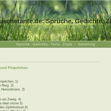
uechetante.de: Sprüche, Gedichte, Zi
Sprüche, Gedichte, Texte, Zitate – Sammlung
....................................................................................................
 und Pimpelchen
mpelchen, 1)
n Berg. 2)
 Heinzelmann, 3)
 ein Zwerg. 4)
a oben sitzen 5)
den Zipfelmützen.6)