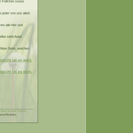
n Fellchen soooo
 jeder von uns allein
en alle hier und
elbe sieht Autor
? Mein Sohn, welchen
sicht ist es wert.
sicht ist es wert.
er Baby wickeln Reime
,
geschlossen.