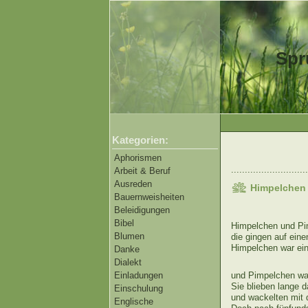
Spr
Kategorien:
Aphorismen
............................
Arbeit & Beruf
Ausreden
Himpelchen
Bauernweisheiten
Beleidigungen
Bibel
Himpelchen und Pi
Blumen
die gingen auf eine
Himpelchen war ein
Danke
Dialekt
Einladungen
und Pimpelchen war
Sie blieben lange d
Einschulung
und wackelten mit 
Englische