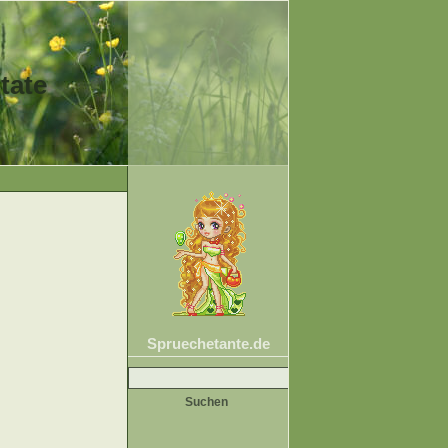
tate
Spruechetante.de
Suche
nach: