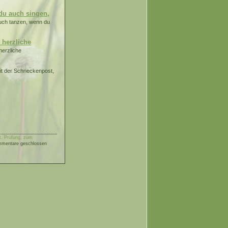
du auch singen,
uch tanzen, wenn du
 herzliche
herzliche
 mit der Schneckenpost,
, Prüfung, zum
mentare geschlossen