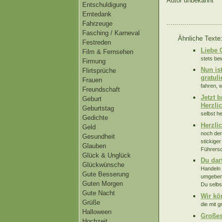
Autor unbekannt
Entschuldigung
Erntedank
............................
Fahrzeuge
Fasching / Karneval
Ähnliche Texte
Festreden
Liebe 
Film & Fernsehen
stets be
Firmung
Nun is
Flirtsprüche
gratuli
Frauen
fahren, w
Freundschaft
Jetzt 
Geburt
Herzli
Geburtstag
selbst h
Gedichte
Herzli
Geld
noch der
Gesundheit
stickige
Glauben
Führersc
Glück & Unglück
Du dar
Glückwünsche
Handeln 
Gute Besserung
umgeben,
Guten Morgen
Du selbst
Gute Nacht
Wir kö
Grüße
die mit g
Halloween
Großes
Hochzeit