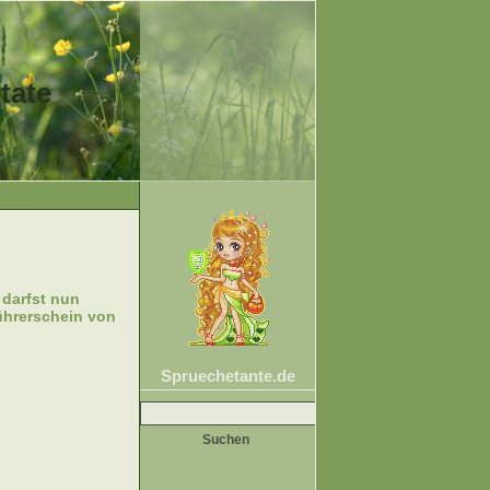
tate
 darfst nun
ührerschein von
Spruechetante.de
Suche
nach: