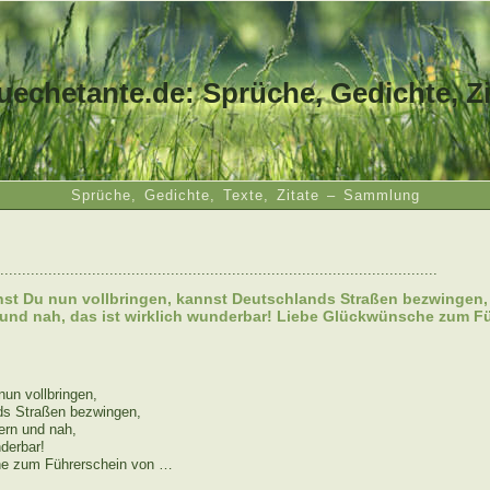
uechetante.de: Sprüche, Gedichte, Zi
Sprüche, Gedichte, Texte, Zitate – Sammlung
....................................................................................................
st Du nun vollbringen, kannst Deutschlands Straßen bezwingen,
n und nah, das ist wirklich wunderbar! Liebe Glückwünsche zum F
un vollbringen,
ds Straßen bezwingen,
fern und nah,
nderbar!
e zum Führerschein von …