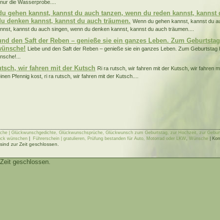
nur die Wasserprobe....
u gehen kannst, kannst du auch tanzen, wenn du reden kannst, kannst 
u denken kannst, kannst du auch träumen.
Wenn du gehen kannst, kannst du a
nnst, kannst du auch singen, wenn du denken kannst, kannst du auch träumen....
und den Saft der Reben – genieße sie ein ganzes Leben. Zum Geburtstag
wünsche!
Liebe und den Saft der Reben – genieße sie ein ganzes Leben. Zum Geburtstag 
sche!...
utsch, wir fahren mit der Kutsch
Ri ra rutsch, wir fahren mit der Kutsch, wir fahren
nen Pfennig kost, ri ra rutsch, wir fahren mit der Kutsch....
he | Glückwunschgedichte, Glückwunschsprüche, Glückwunsch zum Geburtstag, zur Hochzeit, zur Geburt
ück wünschen
|
Führerschein | gratulieren, Prüfung bestanden für Auto, Motorrad oder LKW
,
Wünsche
|
Kom
ind zur Zeit geschlossen.
Zeit geschlossen.