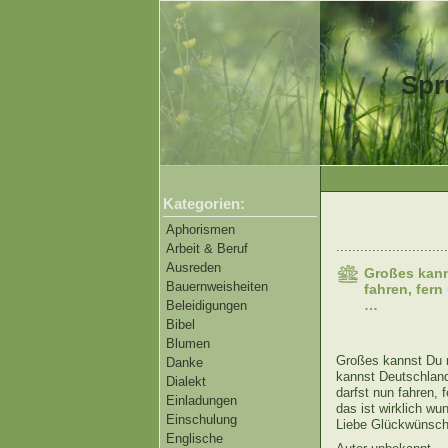
Spr
Kategorien:
Aphorismen
............................
Arbeit & Beruf
Ausreden
Großes kann
Bauernweisheiten
fahren, fer
…
Beleidigungen
Bibel
Blumen
Großes kannst Du n
Danke
kannst Deutschlan
Dialekt
darfst nun fahren, 
Einladungen
das ist wirklich wu
Einschulung
Liebe Glückwünsch
Englische