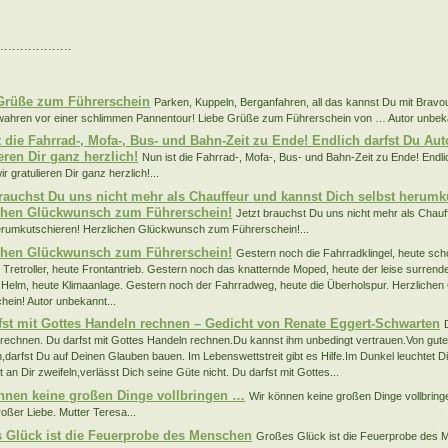
..................
:
Grüße zum Führerschein
Parken, Kuppeln, Berganfahren, all das kannst Du mit Bravo
wahren vor einer schlimmen Pannentour! Liebe Grüße zum Führerschein von … Autor unbeka
t die Fahrrad-, Mofa-, Bus- und Bahn-Zeit zu Ende! Endlich darfst Du Aut
eren Dir ganz herzlich!
Nun ist die Fahrrad-, Mofa-, Bus- und Bahn-Zeit zu Ende! Endli
ir gratulieren Dir ganz herzlich!...
brauchst Du uns nicht mehr als Chauffeur und kannst Dich selbst herumk
chen Glückwunsch zum Führerschein!
Jetzt brauchst Du uns nicht mehr als Chauf
erumkutschieren! Herzlichen Glückwunsch zum Führerschein!...
chen Glückwunsch zum Führerschein!
Gestern noch die Fahrradklingel, heute sc
 Tretroller, heute Frontantrieb. Gestern noch das knatternde Moped, heute der leise surren
r Helm, heute Klimaanlage. Gestern noch der Fahrradweg, heute die Überholspur. Herzlich
hein! Autor unbekannt...
fst mit Gottes Handeln rechnen – Gedicht von Renate Eggert-Schwarten
rechnen. Du darfst mit Gottes Handeln rechnen.Du kannst ihm unbedingt vertrauen.Von gut
darfst Du auf Deinen Glauben bauen. Im Lebenswettstreit gibt es Hilfe.Im Dunkel leuchtet Dir 
 an Dir zweifeln,verlässt Dich seine Güte nicht. Du darfst mit Gottes...
nnen keine großen Dinge vollbringen …
Wir können keine großen Dinge vollbringe
roßer Liebe. Mutter Teresa...
 Glück ist die Feuerprobe des Menschen
Großes Glück ist die Feuerprobe des 