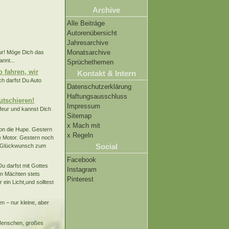
Archive
Alle Beiträge
Autorenübersicht
Jahresarchive
Monatsarchive
ur! Möge Dich das
nnt...
Sprüchethemen
o fahren, wir
Kontakt & Intern
ch darfst Du Auto
Datenschutzerklärung
Haftungsausschluss
utschieren!
Impressum
feur und kannst Dich
Sitemap
x Mach mit
hon die Hupe. Gestern
x Regeln
de Motor. Gestern noch
Social
en Glückwunsch zum
Facebook
Du darfst mit Gottes
Instagram
en Mächten stets
Pinterest
ein Licht,und solltest
n – nur kleine, aber
Menschen, großes