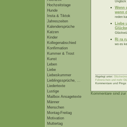
Unglück 
Hochzeitstage
Wenn d
Hunde
wenn d
Insta & Tiktok
reden ka
Jahreszeiten
Liebe 
Kalendersprüche
Glück
Katzen
Glückwün
Kinder
Ri ra r
Kollegenabschied
wo es kei
Konfirmation
Kummer & Trost
Kunst
Leben
Liebe
Liebeskummer
Abgelegt unter:
Glückwünsc
Lieblingssprüche, …
Führerschein und mehr Gl
Kommentare und Pings s
Liedertexte
Lustige
Kommentare sind zur 
Mailbox Ansagetexte
Männer
Menschen
Montag-Freitag
Motivation
Muttertag