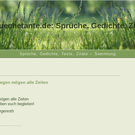
uechetante.de: Sprüche, Gedichte, Zi
Sprüche, Gedichte, Texte, Zitate – Sammlung
....................................................................................................
egen mögen alle Zeiten
ögen alle Zeiten
eben euch begleiten!
rgenroth
..................
: