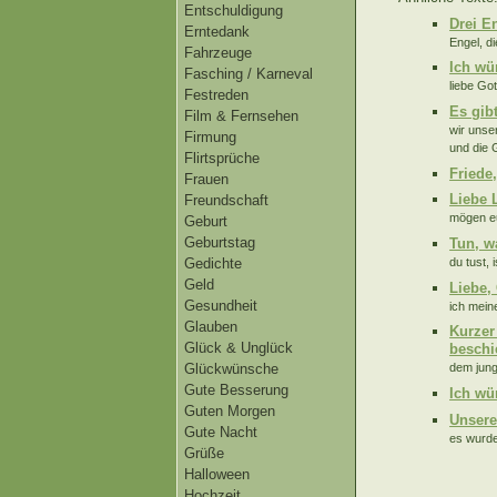
Entschuldigung
Drei E
Erntedank
Engel, di
Fahrzeuge
Ich wü
Fasching / Karneval
liebe Go
Festreden
Es gib
Film & Fernsehen
wir unse
Firmung
und die 
Flirtsprüche
Friede
Frauen
Liebe L
Freundschaft
mögen euc
Geburt
Geburtstag
Tun, w
du tust, i
Gedichte
Geld
Liebe,
Gesundheit
ich meine
Glauben
Kurzer
Glück & Unglück
beschi
Glückwünsche
dem jung
Gute Besserung
Ich wü
Guten Morgen
Unsere
Gute Nacht
es wurde 
Grüße
Halloween
Hochzeit