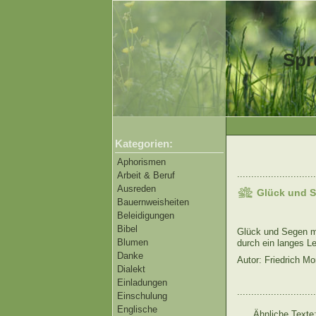
Spr
Kategorien:
Aphorismen
............................
Arbeit & Beruf
Ausreden
Glück und S
Bauernweisheiten
Beleidigungen
Bibel
Glück und Segen m
Blumen
durch ein langes L
Danke
Autor: Friedrich Mo
Dialekt
Einladungen
............................
Einschulung
Englische
Ähnliche Texte