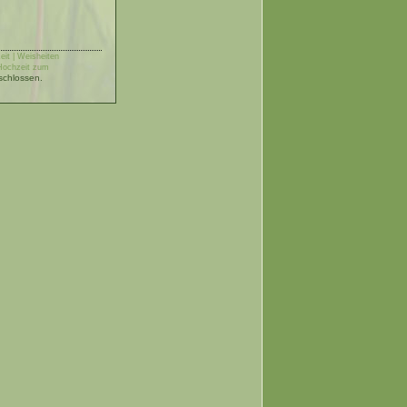
eit | Weisheiten
 Hochzeit zum
schlossen.