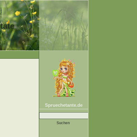
tate
Spruechetante.de
Suche
nach: