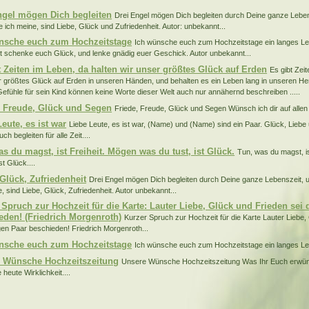
ngel mögen Dich begleiten
Drei Engel mögen Dich begleiten durch Deine ganze Lebens
e ich meine, sind Liebe, Glück und Zufriedenheit. Autor: unbekannt...
nsche euch zum Hochzeitstage
Ich wünsche euch zum Hochzeitstage ein langes Le
tt schenke euch Glück, und lenke gnädig euer Geschick. Autor unbekannt...
t Zeiten im Leben, da halten wir unser größtes Glück auf Erden
Es gibt Zei
r größtes Glück auf Erden in unseren Händen, und behalten es ein Leben lang in unseren He
Gefühle für sein Kind können keine Worte dieser Welt auch nur annähernd beschreiben .....
, Freude, Glück und Segen
Friede, Freude, Glück und Segen Wünsch ich dir auf allen
eute, es ist war
Liebe Leute, es ist war, (Name) und (Name) sind ein Paar. Glück, Liebe 
h begleiten für alle Zeit....
as du magst, ist Freiheit. Mögen was du tust, ist Glück.
Tun, was du magst, i
st Glück....
 Glück, Zufriedenheit
Drei Engel mögen Dich begleiten durch Deine ganze Lebenszeit, un
, sind Liebe, Glück, Zufriedenheit. Autor unbekannt...
 Spruch zur Hochzeit für die Karte: Lauter Liebe, Glück und Frieden sei
eden! (Friedrich Morgenroth)
Kurzer Spruch zur Hochzeit für die Karte Lauter Liebe,
en Paar beschieden! Friedrich Morgenroth...
nsche euch zum Hochzeitstage
Ich wünsche euch zum Hochzeitstage ein langes Leb
 Wünsche Hochzeitszeitung
Unsere Wünsche Hochzeitszeitung Was Ihr Euch erwünsch
heute Wirklichkeit....