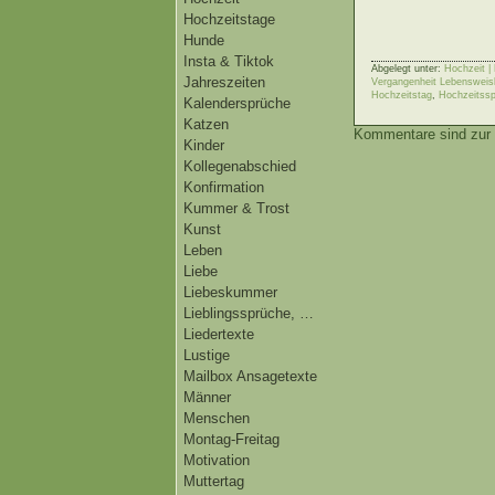
Hochzeitstage
Hunde
Insta & Tiktok
Abgelegt unter:
Hochzeit |
Jahreszeiten
Vergangenheit Lebensweish
Hochzeitstag
,
Hochzeitssp
Kalendersprüche
Katzen
Kommentare sind zur 
Kinder
Kollegenabschied
Konfirmation
Kummer & Trost
Kunst
Leben
Liebe
Liebeskummer
Lieblingssprüche, …
Liedertexte
Lustige
Mailbox Ansagetexte
Männer
Menschen
Montag-Freitag
Motivation
Muttertag