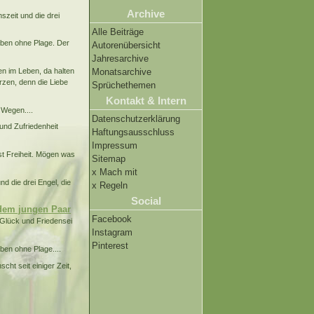
Archive
zeit und die drei
Alle Beiträge
ben ohne Plage. Der
Autorenübersicht
Jahresarchive
ten im Leben, da halten
Monatsarchive
rzen, denn die Liebe
Sprüchethemen
Kontakt & Intern
 Wegen....
Datenschutzerklärung
und Zufriedenheit
Haftungsausschluss
Impressum
st Freiheit. Mögen was
Sitemap
x Mach mit
d die drei Engel, die
x Regeln
Social
 dem jungen Paar
Facebook
 Glück und Friedensei
Instagram
Pinterest
en ohne Plage....
t seit einiger Zeit,