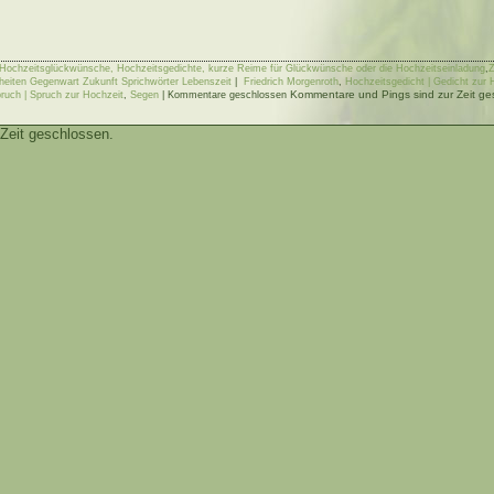
 Hochzeitsglückwünsche, Hochzeitsgedichte, kurze Reime für Glückwünsche oder die Hochzeitseinladung
,
Z
eiten Gegenwart Zukunft Sprichwörter Lebenszeit
|
Friedrich Morgenroth
,
Hochzeitsgedicht | Gedicht zur
Kommentare und Pings sind zur Zeit ge
ruch | Spruch zur Hochzeit
,
Segen
|
Kommentare geschlossen
Zeit geschlossen.