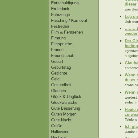
Entschuldigung
dieser 
Erntedank
was diese
Fahrzeuge
Leg di
Fasching / Karneval
dich nie
Festreden
………Leg
Film & Fernsehen
wieder
Firmung
Der Gl
Flirtsprüche
beding
Frauen
irgendwo 
Freundschaft
aufgeben.
Geburt
Glaube
Geburtstag
sprachlic
Gedichte
Wenn d
Geld
du es 
Gesundheit
etwas nic
Glauben
Wenn d
Glück & Unglück
wurdest,
Glückwünsche
einfach 
Gute Besserung
Heute 
Guten Morgen
zu wis
Telefone
Gute Nacht
Grüße
Ich gl
Halloween
glaube, 
Hochzeit