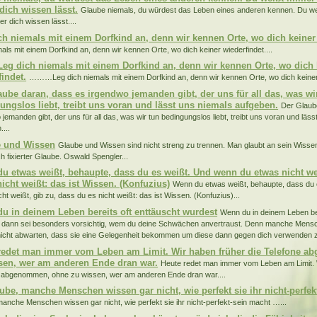
dich wissen lässt.
Glaube niemals, du würdest das Leben eines anderen kennen. Du we
r dich wissen lässt....
ch niemals mit einem Dorfkind an, denn wir kennen Orte, wo dich keiner 
mals mit einem Dorfkind an, denn wir kennen Orte, wo dich keiner wiederfindet....
 dich niemals mit einem Dorfkind an, denn wir kennen Orte, wo dich 
findet.
………Leg dich niemals mit einem Dorfkind an, denn wir kennen Orte, wo dich keiner w
aube daran, dass es irgendwo jemanden gibt, der uns für all das, was wi
ungslos liebt, treibt uns voran und lässt uns niemals aufgeben.
Der Glaub
jemanden gibt, der uns für all das, was wir tun bedingungslos liebt, treibt uns voran und läs
...
 und Wissen
Glaube und Wissen sind nicht streng zu trennen. Man glaubt an sein Wissen
h fixierter Glaube. Oswald Spengler...
u etwas weißt, behaupte, dass du es weißt. Und wenn du etwas nicht wei
nicht weißt: das ist Wissen. (Konfuzius)
Wenn du etwas weißt, behaupte, dass du
ht weißt, gib zu, dass du es nicht weißt: das ist Wissen. (Konfuzius)...
u in deinem Leben bereits oft enttäuscht wurdest
Wenn du in deinem Leben ber
 dann sei besonders vorsichtig, wem du deine Schwächen anvertraust. Denn manche Mens
nicht abwarten, dass sie eine Gelegenheit bekommen um diese dann gegen dich verwenden 
redet man immer vom Leben am Limit. Wir haben früher die Telefone 
sen, wer am anderen Ende dran war.
Heute redet man immer vom Leben am Limit. W
 abgenommen, ohne zu wissen, wer am anderen Ende dran war....
aube, manche Menschen wissen gar nicht, wie perfekt sie ihr nicht-perfe
manche Menschen wissen gar nicht, wie perfekt sie ihr nicht-perfekt-sein macht …...