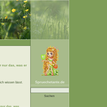
tate
 nur das, was er
Spruechetante.de
ch wissen lässt.
Suche
nach:
 nur das, was