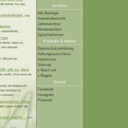
ißt immer nur das,
Archive
Alle Beiträge
wiederfindet.
Leg
Autorenübersicht
Jahresarchive
keiner
Monatsarchive
iederfindet....
Sprüchethemen
r tun
Kontakt & Intern
e daran, dass es
st uns niemals
Datenschutzerklärung
Haftungsausschluss
. Wissen ist
Impressum
Sitemap
ßt, gib zu, dass
x Mach mit
 es weißt. Und wenn du
x Regeln
Social
eits oft enttäuscht
Facebook
chen können es
Instagram
zu können …...
Pinterest
abgenommen, ohne
ir haben früher die
kt-sein macht …
Ich