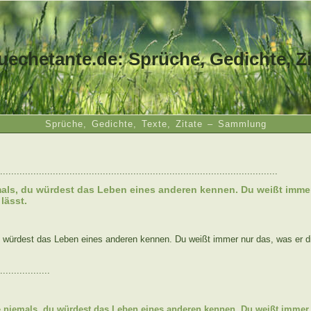
uechetante.de: Sprüche, Gedichte, Zi
Sprüche, Gedichte, Texte, Zitate – Sammlung
....................................................................................................
als, du würdest das Leben eines anderen kennen. Du weißt immer
lässt.
 würdest das Leben eines anderen kennen. Du weißt immer nur das, was er di
..................
:
 niemals, du würdest das Leben eines anderen kennen. Du weißt immer