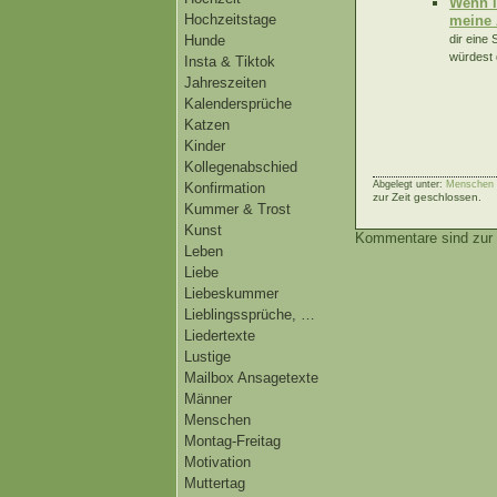
Wenn i
Hochzeitstage
meine 
dir eine
Hunde
würdest 
Insta & Tiktok
Jahreszeiten
Kalendersprüche
Katzen
Kinder
Kollegenabschied
Abgelegt unter:
Menschen |
Konfirmation
zur Zeit geschlossen.
Kummer & Trost
Kunst
Kommentare sind zur 
Leben
Liebe
Liebeskummer
Lieblingssprüche, …
Liedertexte
Lustige
Mailbox Ansagetexte
Männer
Menschen
Montag-Freitag
Motivation
Muttertag