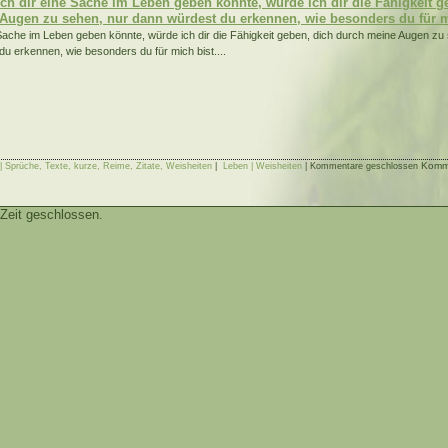
ch dir eine Sache im Leben geben könnte, würde ich dir die Fähigkeit g
Augen zu sehen, nur dann würdest du erkennen, wie besonders du für m
 Sache im Leben geben könnte, würde ich dir die Fähigkeit geben, dich durch meine Augen zu
du erkennen, wie besonders du für mich bist....
Komme
 Sprüche, Texte, kurze, Reime, Zitate, Weisheiten
|
Leben | Weisheiten
|
Kommentare geschlossen
Zeit geschlossen.