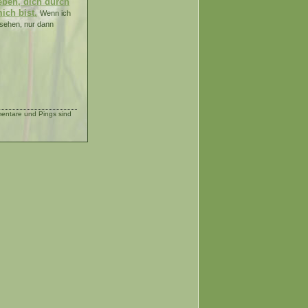
eben, dich durch
ich bist.
Wenn ich
 sehen, nur dann
ntare und Pings sind