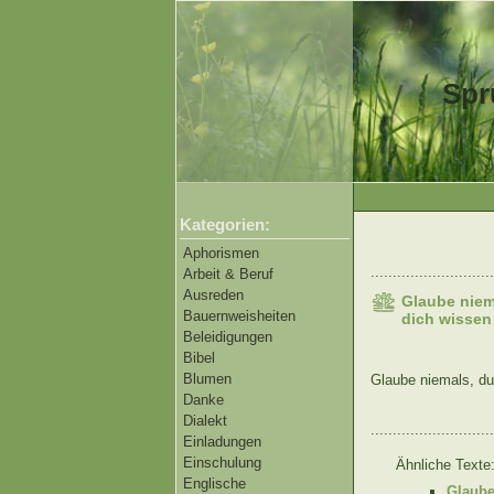
Spr
Kategorien:
Aphorismen
............................
Arbeit & Beruf
Ausreden
Glaube niem
Bauernweisheiten
dich wissen 
Beleidigungen
Bibel
Blumen
Glaube niemals, du
Danke
Dialekt
............................
Einladungen
Einschulung
Ähnliche Texte
Englische
Glaube