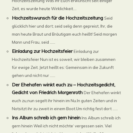
Hochzeitszeitung Was Ihr Euch erwünscht seit einiger
Zeit, es wurde heute Wirklichkeit....
Hochzeitswunsch für die Hochzeitszeitung
Seid
glücklich hier und dort; seid selig denn gepreist, Ihr, die
man heute Braut und Bräutigam euch heißt! Seid morgen
Mann und Frau, seid ......
Einladung zur Hochzeitsfeier
Einladung zur
Hochzeitsfeier Nun ist es soweit, wir bleiben zusammen
für ewige Zeit. Jetzt heißt es: Gemeinsam in die Zukunft
gehen und nicht nur ......
Der Ehehafen winkt euch zu – Hochzeitsgedicht,
Gedicht von Friedrich Morgenroth
Der Ehehafen winkt
euch zu,nun segelt ihr hinein im Nu.In guten Zeiten und in
Notsitzt ihr zu zweit in einem Boot.Um richtig fest dort ......
Ins Album schreib ich gern hinein
Ins Album schreib ich
gern hinein Weil ich nicht möchte‘ vergessen sein. Viel