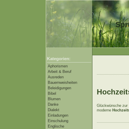
Spr
Kategorien:
Aphorismen
Arbeit & Beruf
............................
Ausreden
Bauernweisheiten
Beleidigungen
Hochzeit
Bibel
Blumen
Danke
Glückwünsche zur H
Dialekt
moderne
Hochzeit
Einladungen
Einschulung
............................
Englische