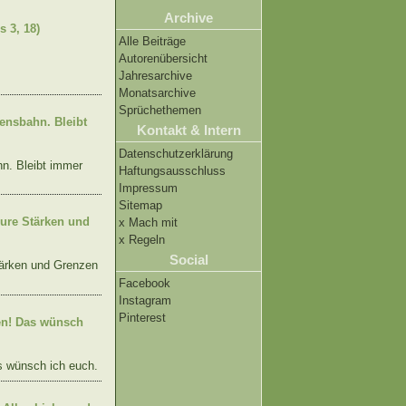
Archive
s 3, 18)
Alle Beiträge
Autorenübersicht
Jahresarchive
Monatsarchive
Sprüchethemen
bensbahn. Bleibt
Kontakt & Intern
Datenschutzerklärung
hn. Bleibt immer
Haftungsausschluss
Impressum
Sitemap
ure Stärken und
x Mach mit
x Regeln
Social
tärken und Grenzen
Facebook
Instagram
Pinterest
ben! Das wünsch
s wünsch ich euch.