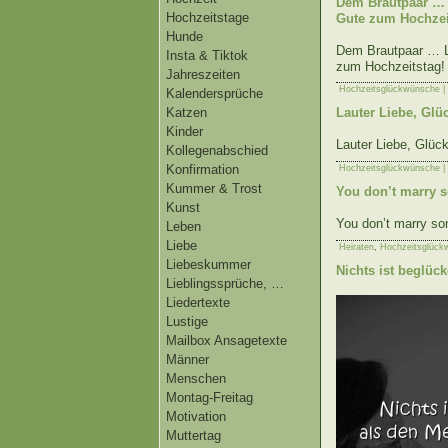
Dem Brautpaar … 
Hochzeitstage
Gute zum Hochzei
Hunde
Dem Brautpaar … L
Insta & Tiktok
zum Hochzeitstag!
Jahreszeiten
Hochzeitsglückwünsche |
Kalendersprüche
Katzen
Lauter Liebe, Glü
Kinder
Lauter Liebe, Glüc
Kollegenabschied
Konfirmation
Hochzeitsglückwünsche |
Kummer & Trost
You don’t marry 
Kunst
You don’t marry so
Leben
Liebe
Heiraten
,
Hochzeitsglück
Liebeskummer
Nichts ist beglüc
Lieblingssprüche, …
Liedertexte
Lustige
Mailbox Ansagetexte
Männer
Menschen
Montag-Freitag
Motivation
Muttertag