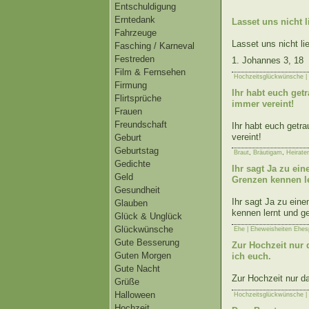
Entschuldigung
Erntedank
Lasset uns nicht 
Fahrzeuge
Lasset uns nicht li
Fasching / Karneval
Festreden
1. Johannes 3, 18
Film & Fernsehen
Hochzeitsglückwünsche |
Firmung
Ihr habt euch get
Flirtsprüche
immer vereint!
Frauen
Freundschaft
Ihr habt euch getr
vereint!
Geburt
Geburtstag
Braut
,
Bräutigam
,
Heirate
Gedichte
Ihr sagt Ja zu e
Geld
Grenzen kennen le
Gesundheit
Ihr sagt Ja zu ei
Glauben
kennen lernt und g
Glück & Unglück
Glückwünsche
Ehe | Eheweisheiten Ehes
Gute Besserung
Zur Hochzeit nur 
Guten Morgen
ich euch.
Gute Nacht
Zur Hochzeit nur d
Grüße
Halloween
Hochzeitsglückwünsche |
Hochzeit