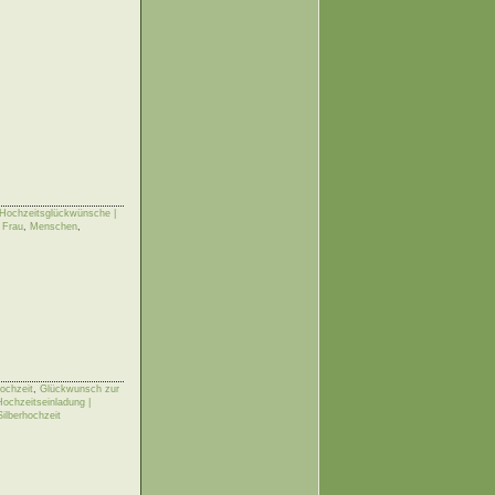
Hochzeitsglückwünsche |
 Frau
,
Menschen
,
ochzeit
,
Glückwunsch zur
Hochzeitseinladung |
Silberhochzeit