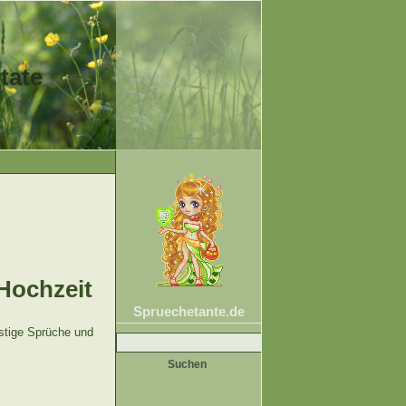
tate
Hochzeit
Spruechetante.de
Suche
stige Sprüche und
nach: