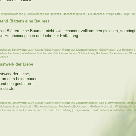
eitsglückwünsche | Glückwünsche zur Hochzeit
,
Hochzeitssprüche | zur Hochzeit
,
Philipp Otto Runge
,
Wel
send Blättern eine Baumes
end Blättern eine Baumes nicht zwei einander vollkommen gleichen, so bringt
 Erscheinungen in der Liebe zur Entfaltung.
isheiten Sprichwörter auch lustige Glückwunsch Reime zur Diamanthochzeit
,
Glückwunsch zur Hochzeit |
ldene Hochzeit | Weisheiten Sprichwörter Glückwünsche zur Goldhochzeit
,
Hochzeitsglückwünsche | Glüc
ochzeit
unstwerk der Liebe
stwerk der Liebe,
 an dem beide bauen,
 und neu gestalten –
indurch.
isheiten Sprichwörter auch lustige Glückwunsch Reime zur Diamanthochzeit
,
Ehe | Eheweisheiten Ehesprü
lückwunsch zur Hochzeit | Glückwunschtexte, Hochzeitsglückwunsch
,
Goldene Hochzeit | Weisheiten Spr
ückwünsche | Glückwünsche zur Hochzeit
,
Hochzeitstag | Ehejubiläum
,
Kunst
,
Leben | Weisheiten
,
Liebe
,
S