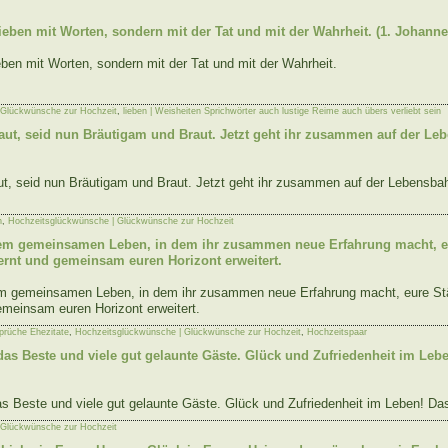
lieben mit Worten, sondern mit der Tat und mit der Wahrheit. (1. Johanne
eben mit Worten, sondern mit der Tat und mit der Wahrheit.
 Glückwünsche zur Hochzeit
,
lieben | Weisheiten Sprichwörter auch lustige Reime auch übers verliebt sein
raut, seid nun Bräutigam und Braut. Jetzt geht ihr zusammen auf der Le
aut, seid nun Bräutigam und Braut. Jetzt geht ihr zusammen auf der Lebensba
n
,
Hochzeitsglückwünsche | Glückwünsche zur Hochzeit
inem gemeinsamen Leben, in dem ihr zusammen neue Erfahrung macht, e
rnt und gemeinsam euren Horizont erweitert.
nem gemeinsamen Leben, in dem ihr zusammen neue Erfahrung macht, eure S
emeinsam euren Horizont erweitert.
prüche Ehezitate
,
Hochzeitsglückwünsche | Glückwünsche zur Hochzeit
,
Hochzeitspaar
das Beste und viele gut gelaunte Gäste. Glück und Zufriedenheit im Le
as Beste und viele gut gelaunte Gäste. Glück und Zufriedenheit im Leben! Da
 Glückwünsche zur Hochzeit