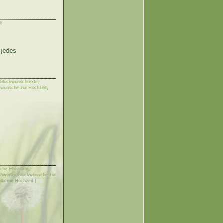
t
 jedes
 Glückwunschtexte,
kwünsche zur Hochzeit
,
che Ehezitate
,
ichwörter Glückwünsche zur
ilberne Hochzeit |