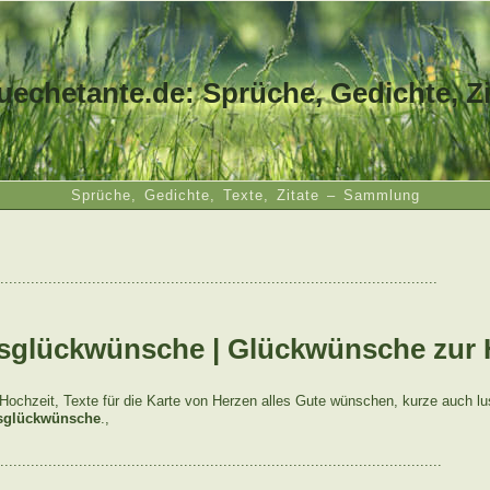
uechetante.de: Sprüche, Gedichte, Zi
Sprüche, Gedichte, Texte, Zitate – Sammlung
....................................................................................................
sglückwünsche | Glückwünsche zur 
ochzeit, Texte für die Karte von Herzen alles Gute wünschen, kurze auch lu
sglückwünsche
.,
.....................................................................................................