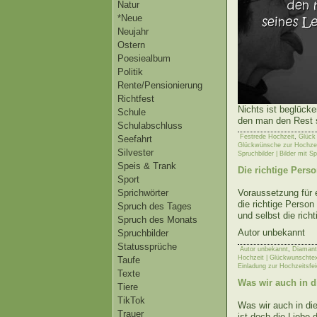
Natur
*Neue
Neujahr
Ostern
Poesiealbum
Politik
Rente/Pensionierung
Richtfest
Nichts ist beglück
Schule
den man den Rest 
Schulabschluss
Festrede Hochzeit
,
Glück 
Seefahrt
Glückwünsche zur Hochze
Silvester
Spruchbilder | Bilder mit S
Speis & Trank
Die richtige Pers
Sport
Sprichwörter
Voraussetzung für e
die richtige Person
Spruch des Tages
und selbst die rich
Spruch des Monats
Autor unbekannt
Spruchbilder
Statussprüche
Autor unbekannt
,
Diamant
Hochzeit | Glückwunschte
Taufe
Einladung zur Hochzeitsfei
Texte
Was wir auch in d
Tiere
TikTok
Was wir auch in di
Trauer
ist doch die Liebe