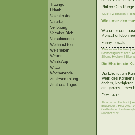
Traurige
Philipp Otto Runge
Urlaub
Glück | Weisheiten
,
Hochz
Valentinstag
Wie unter den tau
Vatertag
Verlobung
Wie unter den taus
Vermiss Dich
Menschenleben neue
Verschiedene …
Fanny Lewald
Weihnachten
Weisheiten
Diamantene Hochzeit | We
Hochzeitsglückwunsch
,
Go
Wetter
Silberne Hochzeit | Silberh
WhatsApp
Die Ehe ist ein K
Witze
Wochenende
Die Ehe ist ein Kun
Werk des Könnens,
Zitatesammlung
ändern, korrigieren
Zitat des Tages
ein ganzes Leben h
Fritz Leist
Diamantene Hochzeit | We
Ehejubiläum
,
Fritz Leist
,
G
Goldhochzeit
,
Hochzeitsgl
Silberhochzeit