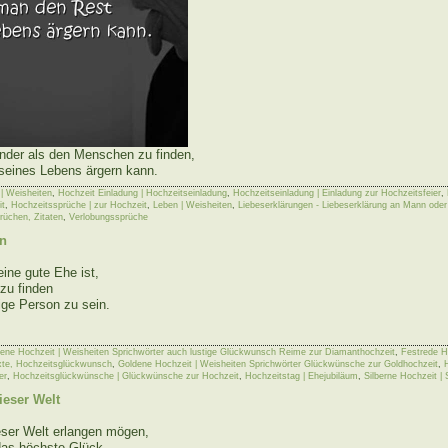
ender als den Menschen zu finden,
seines Lebens ärgern kann.
| Weisheiten
,
Hochzeit Einladung | Hochzeitseinladung
,
Hochzeitseinladung | Einladung zur Hochzeitsfeier
,
it
,
Hochzeitssprüche | zur Hochzeit
,
Leben | Weisheiten
,
Liebeserklärungen - Liebeserklärung an Mann oder
prüchen, Zitaten
,
Verlobungssprüche
on
ine gute Ehe ist,
 zu finden
tige Person zu sein.
ene Hochzeit | Weisheiten Sprichwörter auch lustige Glückwunsch Reime zur Diamanthochzeit
,
Festrede H
xte, Hochzeitsglückwunsch
,
Goldene Hochzeit | Weisheiten Sprichwörter Glückwünsche zur Goldhochzeit
,
er
,
Hochzeitsglückwünsche | Glückwünsche zur Hochzeit
,
Hochzeitstag | Ehejubiläum
,
Silberne Hochzeit | 
ieser Welt
eser Welt erlangen mögen,
 das höchste Glück.