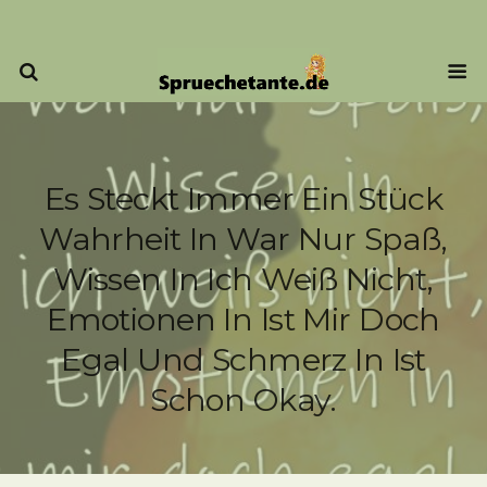
Es Steckt Immer Ein Stück
Wahrheit In War Nur Spaß,
Wissen In Ich Weiß Nicht,
Emotionen In Ist Mir Doch
Egal Und Schmerz In Ist
Schon Okay.