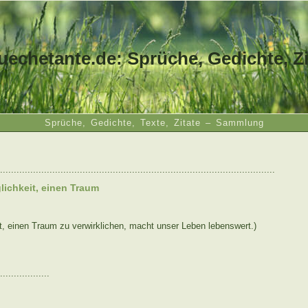
uechetante.de: Sprüche, Gedichte, Zi
Sprüche, Gedichte, Texte, Zitate – Sammlung
....................................................................................................
lichkeit, einen Traum
it, einen Traum zu verwirklichen, macht unser Leben lebenswert.)
..................
: