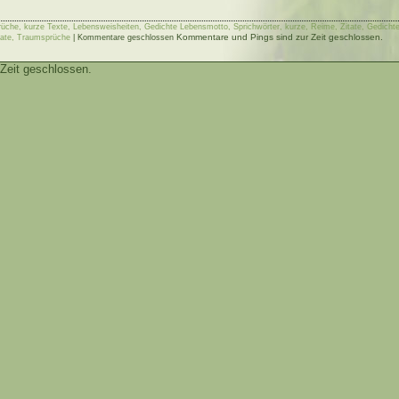
rüche, kurze Texte, Lebensweisheiten, Gedichte Lebensmotto, Sprichwörter, kurze, Reime, Zitate, Gedichte
Kommentare und Pings sind zur Zeit geschlossen.
tate, Traumsprüche
|
Kommentare geschlossen
Zeit geschlossen.