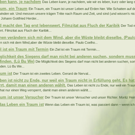
ben kann, je nachdem
Das Leben kann, je nachdem, wie wir es leben, kurz oder lang s
aum, ein Traum
Ein Traum, ein Traum ist unser Leben auf Erden hier. Wie Schatten au
inden wir. Und messen unsere trägen Tritte nach Raum und Zeit, und sind (und wissen’s nicht
. Johann Gottfried Herder...
d macht den Tag erst lebenswert. Filmzitat aus Fluch der Karibik
Der Tod 
t. Filmzitat aus Fluch der Karibik...
nen verändern sich mit dem Wind, aber die Wüste bleibt dieselbe. (Paul
n sich mit dem Wind,aber die Wüste bleibt dieselbe. Paulo Coelho...
el ist ein Traum mit Termin
Ein Ziel ist ein Traum mit Termin....
glichkeit des Siegens darf man nicht bei anderen suchen, sondern muss 
 finden. (Lü Bu We)
Die Möglichkeit des Siegens darf man nicht bei anderen suchen, son
inden. Lü Bu We...
aum ist
Der Traum ist ein zweites Leben. Gerard de Nerval...
ben ist nicht zu Ende, nur weil ein Traum nicht in Erfüllung geht. Es ha
rrt, damit man einen anderen wählt.
Das Leben ist nicht zu Ende, nur weil ein Traum
 hat nur einen Weg versperrt, damit man einen anderen wählt....
aum ist unser Versucher
Der Traum ist unser Versucher und unser Richter. Moritz Hei
as Leben ein Traum ist
Wenn das Leben ein Traum ist, was passiert dann – wenn ic
.