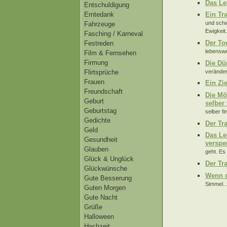
Das Le
Entschuldigung
Erntedank
Ein Tr
und schw
Fahrzeuge
Ewigkeit
Fasching / Karneval
Der To
Festreden
lebenswer
Film & Fernsehen
Firmung
Die Dü
veränder
Flirtsprüche
Frauen
Ein Zi
Freundschaft
Die Mö
Geburt
selber
Geburtstag
selber f
Gedichte
Der Tr
Geld
Das Le
Gesundheit
verspe
Glauben
geht. Es
Glück & Unglück
Der Tr
Glückwünsche
Wenn d
Gute Besserung
Simmel..
Guten Morgen
Gute Nacht
Grüße
Halloween
Hochzeit