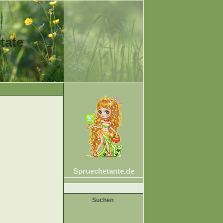
tate
Spruechetante.de
Suche
nach: