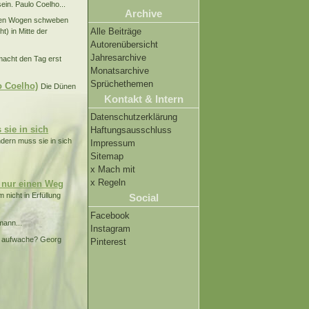
ein. Paulo Coelho...
Archive
f den Wogen schweben
Alle Beiträge
) in Mitte der
Autorenübersicht
Jahresarchive
macht den Tag erst
Monatsarchive
Sprüchethemen
o Coelho)
Die Dünen
Kontakt & Intern
Datenschutzerklärung
sie in sich
Haftungsausschluss
dern muss sie in sich
Impressum
Sitemap
x Mach mit
x Regeln
t nur einen Weg
 nicht in Erfüllung
Social
Facebook
mann...
Instagram
h aufwache? Georg
Pinterest