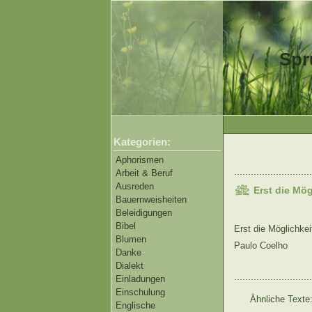
Spr
Kategorien:
Aphorismen
............................
Arbeit & Beruf
Ausreden
Erst die Mög
Bauernweisheiten
Beleidigungen
Bibel
Erst die Möglichke
Blumen
Paulo Coelho
Danke
Dialekt
............................
Einladungen
Einschulung
Ähnliche Texte
Englische