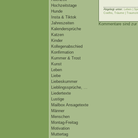
Hochzeitstage
Abgelegt unter:
Leben | Sp
Hunde
Coelho
,
Träume | Traumzi
Insta & Tiktok
Jahreszeiten
Kommentare sind zur 
Kalendersprüche
Katzen
Kinder
Kollegenabschied
Konfirmation
Kummer & Trost
Kunst
Leben
Liebe
Liebeskummer
Lieblingssprüche, …
Liedertexte
Lustige
Mailbox Ansagetexte
Männer
Menschen
Montag-Freitag
Motivation
Muttertag