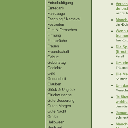
Entschuldigung
Versch
Erntedank
du bis
wer du bi
Fahrzeuge
Fasching / Karneval
Manche
Festreden
ein Höch
Film & Fernsehen
Wenn z
Firmung
trenne
Flirtsprüche
ihre Kör
Frauen
Die Sp
(Ernst 
Freundschaft
Ferstl...
Geburt
Geburtstag
Um ein
Gedichte
Träume h
Geld
Die Me
Gesundheit
Stunden.
Glauben
Um das
Glück & Unglück
Menschen
Glückwünsche
Je ält
Gute Besserung
wirkli
Guten Morgen
denn die
Gute Nacht
Jemand
Grüße
schmeckt
Halloween
Manche
Hochzeit