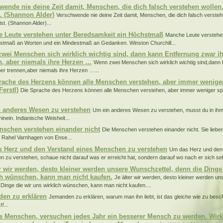
wende nie deine Zeit damit, Menschen, die dich falsch verstehen wollen,
t. (Shannon Alder)
Verschwende nie deine Zeit damit, Menschen, die dich falsch verstehe
st. (Shannon Alder)...
 Leute verstehen unter Beredsamkeit ein Höchstmaß
Manche Leute verstehe
stmaß an Worten und ein Mindestmaß an Gedanken. Winston Churchill...
wei Menschen sich wirklich wichtig sind, dann kann Entfernung zwar i
n, aber niemals ihre Herzen …
Wenn zwei Menschen sich wirklich wichtig sind,dann
per trennen,aber niemals ihre Herzen …...
rache des Herzens können alle Menschen verstehen, aber immer weniger
Ferstl)
Die Sprache des Herzens können alle Menschen verstehen, aber immer weniger spr
 anderes Wesen zu verstehen
Um ein anderes Wesen zu verstehen, musst du in ihm l
inein. Indianische Weisheit...
nschen verstehen einander nicht
Die Menschen verstehen einander nicht. Sie liebe
 Rahel Varnhagen von Ense...
 Herz und den Verstand eines Menschen zu verstehen
Um das Herz und den 
 zu verstehen, schaue nicht darauf was er erreicht hat, sondern darauf wo nach er sich seh
er wir werden, desto kleiner werden unsere Wunschzettel, denn die Dinge
ch wünschen, kann man nicht kaufen.
Je älter wir werden, desto kleiner werden u
 Dinge die wir uns wirklich wünschen, kann man nicht kaufen....
en zu erklären
Jemanden zu erklären, warum man ihn liebt, ist das gleiche wie zu bes
!...
 Menschen, versuchen jedes Jahr ein besserer Mensch zu werden. Wirk