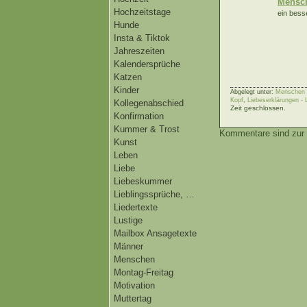
Mensch
Hochzeitstage
ein bess
Hunde
Insta & Tiktok
Jahreszeiten
Kalendersprüche
Katzen
Kinder
Abgelegt unter:
Menschen |
Kopf
,
Liebeserklärungen -
Kollegenabschied
Zeit geschlossen.
Konfirmation
Kummer & Trost
Kommentare sind zur 
Kunst
Leben
Liebe
Liebeskummer
Lieblingssprüche, …
Liedertexte
Lustige
Mailbox Ansagetexte
Männer
Menschen
Montag-Freitag
Motivation
Muttertag