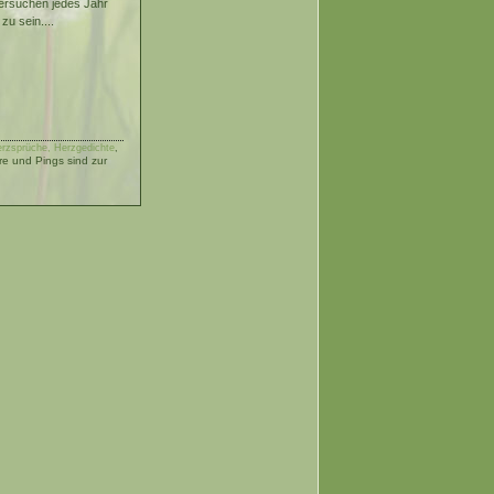
rsuchen jedes Jahr
u sein....
erzsprüche, Herzgedichte
,
 und Pings sind zur