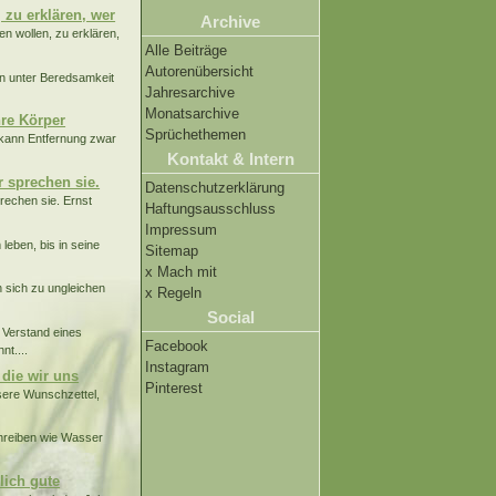
 zu erklären, wer
Archive
n wollen, zu erklären,
Alle Beiträge
Autorenübersicht
n unter Beredsamkeit
Jahresarchive
Monatsarchive
hre Körper
Sprüchethemen
 kann Entfernung zwar
Kontakt & Intern
 sprechen sie.
Datenschutzerklärung
echen sie. Ernst
Haftungsausschluss
Impressum
eben, bis in seine
Sitemap
x Mach mit
n sich zu ungleichen
x Regeln
Social
Verstand eines
Facebook
nt....
Instagram
 die wir uns
Pinterest
nsere Wunschzettel,
chreiben wie Wasser
lich gute