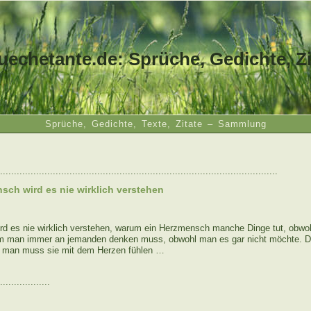
uechetante.de: Sprüche, Gedichte, Zi
Sprüche, Gedichte, Texte, Zitate – Sammlung
....................................................................................................
sch wird es nie wirklich verstehen
d es nie wirklich verstehen, warum ein Herzmensch manche Dinge tut, obwoh
um man immer an jemanden denken muss, obwohl man es gar nicht möchte. 
n, man muss sie mit dem Herzen fühlen …
..................
: