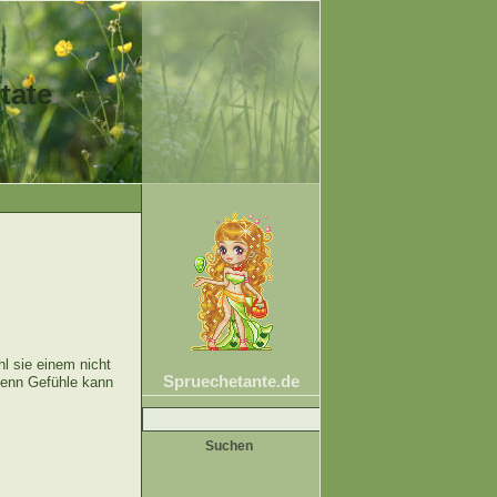
tate
l sie einem nicht
Spruechetante.de
Denn Gefühle kann
Suche
nach: