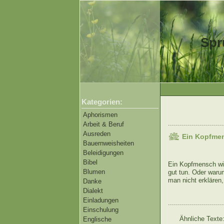
Spr
Kategorien:
Aphorismen
............................
Arbeit & Beruf
Ausreden
Ein Kopfmen
Bauernweisheiten
Beleidigungen
Bibel
Ein Kopfmensch wir
Blumen
gut tun. Oder war
man nicht erkläre
Danke
Dialekt
Einladungen
............................
Einschulung
Ähnliche Texte
Englische