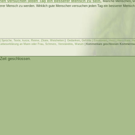
en versuchen jeden Tag ein besserer Mensch zu sein.
Manche Menschen, ve
erer Mensch zu werden. Wirklich gute Menschen versuchen jeden Tag ein besserer Mensch z
 Sprüche, Texte, kurze, Reime, Zitate, Weisheiten
|
Gedanken
,
Gefühle | Emotionen
,
Herz | Herzzitate, H
Kommentare
 Liebeserklärung an Mann oder Frau
,
Schmerz
,
Verständnis
,
Warum
|
Kommentare geschlossen
Zeit geschlossen.