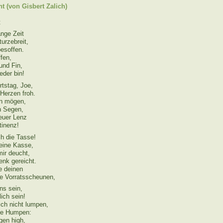
t (von Gisbert Zalich)
t
ange Zeit
turzebreit,
besoffen.
ffen,
und Fin,
eder bin!
tstag, Joe,
Herzen froh.
en mögen,
in Segen,
euer Lenz
tinenz!
 die Tasse!
eine Kasse,
mir deucht,
enk gereicht.
ne deinen
e Vorratsscheunen,
ns sein,
lich sein!
ich nicht lumpen,
die Humpen:
gen high,