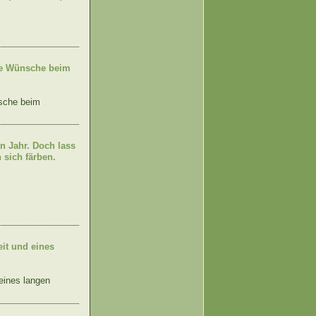
ine Wünsche beim
nsche beim
in Jahr. Doch lass
 sich färben.
eit und eines
 eines langen