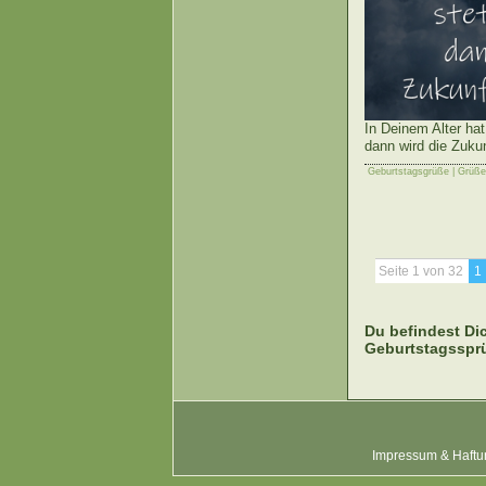
In Deinem Alter ha
dann wird die Zuku
Geburtstagsgrüße | Grüß
Seite 1 von 32
1
Du befindest Di
Geburtstagssprü
Impressum & Haftu