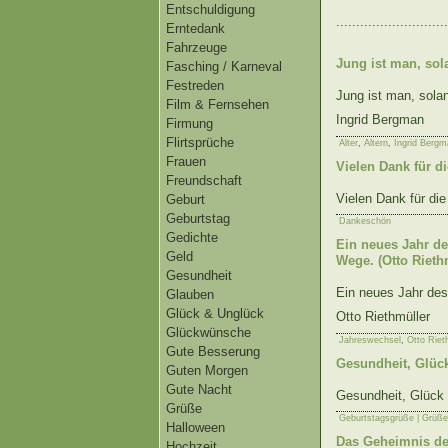
Entschuldigung
............................
Erntedank
Fahrzeuge
Jung ist man, sol
Fasching / Karneval
Festreden
Jung ist man, sola
Film & Fernsehen
Ingrid Bergman
Firmung
Flirtsprüche
Alter
,
Altern
,
Ingrid Bergm
Frauen
Vielen Dank für d
Freundschaft
Vielen Dank für di
Geburt
Geburtstag
Dankeschön
Gedichte
Ein neues Jahr d
Geld
Wege. (Otto Rieth
Gesundheit
Ein neues Jahr de
Glauben
Glück & Unglück
Otto Riethmüller
Glückwünsche
Jahreswechsel
,
Otto Riet
Gute Besserung
Gesundheit, Glüc
Guten Morgen
Gute Nacht
Gesundheit, Glück 
Grüße
Geburtstagsgrüße | Grüß
Halloween
Das Geheimnis des
Hochzeit