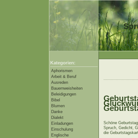
Spr
Kategorien:
Aphorismen
Arbeit & Beruf
............................
Ausreden
Bauernweisheiten
Beleidigungen
Geburtst
Bibel
Glückwün
Blumen
Geburtst
Danke
Dialekt
Schöne Geburtstag
Einladungen
Spruch, Gedicht, G
Einschulung
die Geburtstagskar
Englische