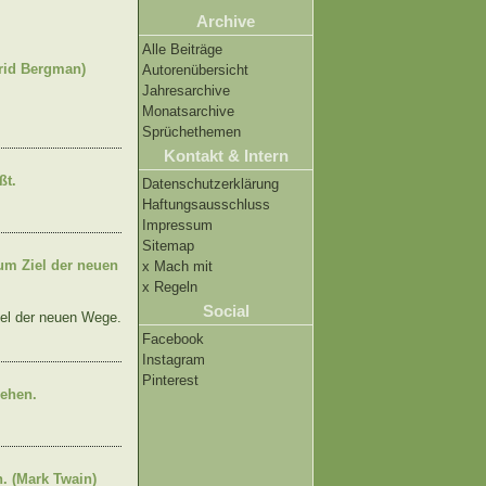
Archive
Alle Beiträge
grid Bergman)
Autorenübersicht
Jahresarchive
Monatsarchive
Sprüchethemen
Kontakt & Intern
ßt.
Datenschutzerklärung
Haftungsausschluss
Impressum
Sitemap
um Ziel der neuen
x Mach mit
x Regeln
Social
el der neuen Wege.
Facebook
Instagram
Pinterest
gehen.
. (Mark Twain)