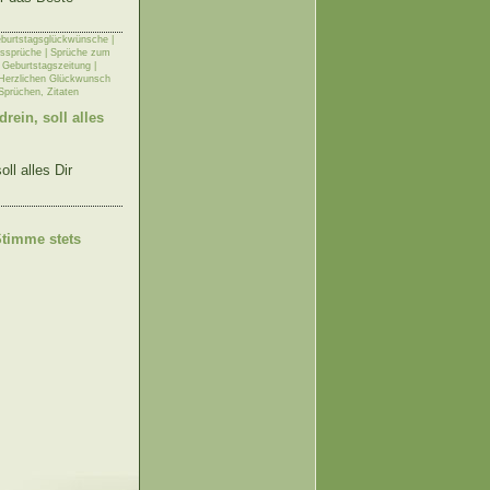
burtstagsglückwünsche |
ssprüche | Sprüche zum
,
Geburtstagszeitung |
Herzlichen Glückwunsch
 Sprüchen, Zitaten
rein, soll alles
ll alles Dir
Stimme stets