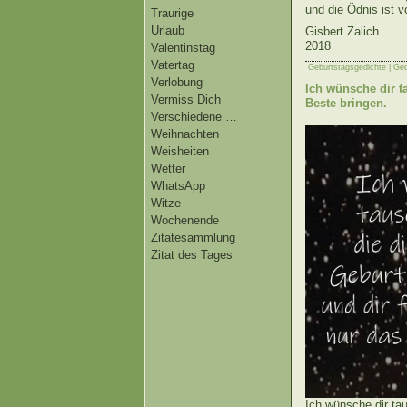
und die Ödnis ist v
Traurige
Urlaub
Gisbert Zalich
2018
Valentinstag
Vatertag
Geburtstagsgedichte | Ge
Verlobung
Ich wünsche dir t
Vermiss Dich
Beste bringen.
Verschiedene …
Weihnachten
Weisheiten
Wetter
WhatsApp
Witze
Wochenende
Zitatesammlung
Zitat des Tages
Ich wünsche dir tau