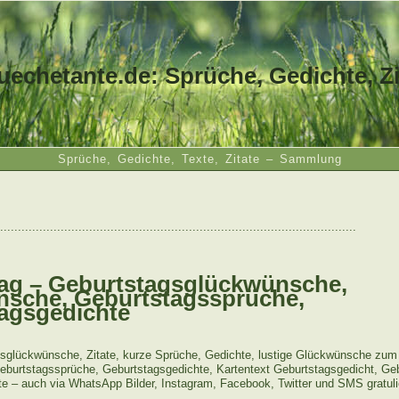
uechetante.de: Sprüche, Gedichte, Zi
Sprüche, Gedichte, Texte, Zitate – Sammlung
....................................................................................................
ag – Geburtstagsglückwünsche,
sche, Geburtstagssprüche,
agsgedichte
sglückwünsche, Zitate, kurze Sprüche, Gedichte, lustige Glückwünsche zum
eburtstagssprüche, Geburtstagsgedichte, Kartentext Geburtstagsgedicht, Geb
te – auch via WhatsApp Bilder, Instagram, Facebook, Twitter und SMS gratuli