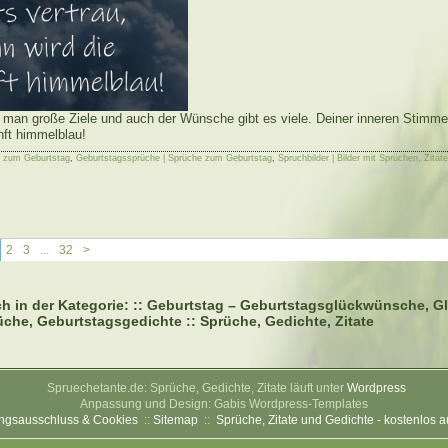
t man große Ziele und auch der Wünsche gibt es viele. Deiner inneren Stimme 
nft himmelblau!
e zum Geburtstag
,
Geburtstagssprüche | Sprüche zum Geburtstag
,
Spruchbilder | Bilder mit Sprüchen, Zitat
2
3
...
32
>
ch in der Kategorie: :: Geburtstag – Geburtstagsglückwünsche, 
che, Geburtstagsgedichte :: Sprüche, Gedichte, Zitate
Spruechetante.de: Sprüche, Gedichte, Zitate läuft unter
Wordpress
Anpassung und Design: Gabis Wordpress-Templates
ngsausschluss & Cookies
::
Sitemap
::
Sprüche, Zitate und Gedichte - kostenlos 