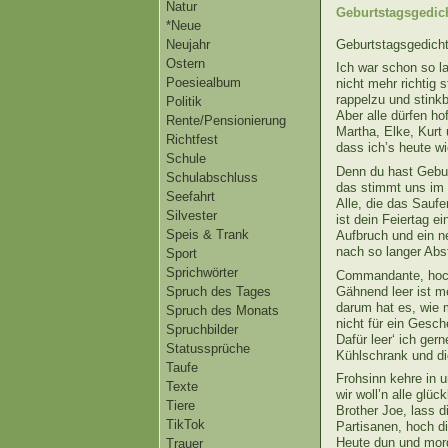
Natur
Geburtstagsgedich
*Neue
Geburtstagsgedich
Neujahr
Ostern
Ich war schon so l
Poesiealbum
nicht mehr richtig s
rappelzu und stink
Politik
Aber alle dürfen ho
Rente/Pensionierung
Martha, Elke, Kurt 
Richtfest
dass ich’s heute wi
Schule
Denn du hast Gebur
Schulabschluss
das stimmt uns im 
Seefahrt
Alle, die das Sauf
Silvester
ist dein Feiertag e
Speis & Trank
Aufbruch und ein n
nach so langer Abs
Sport
Sprichwörter
Commandante, hoch
Gähnend leer ist m
Spruch des Tages
darum hat es, wie 
Spruch des Monats
nicht für ein Gesch
Spruchbilder
Dafür leer‘ ich ger
Statussprüche
Kühlschrank und di
Taufe
Frohsinn kehre in u
Texte
wir woll’n alle glück
Tiere
Brother Joe, lass d
TikTok
Partisanen, hoch 
Heute dun und mor
Trauer