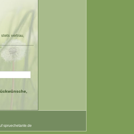
stets vertrau,
en
Glückwünsche,
auf spruechetante.de