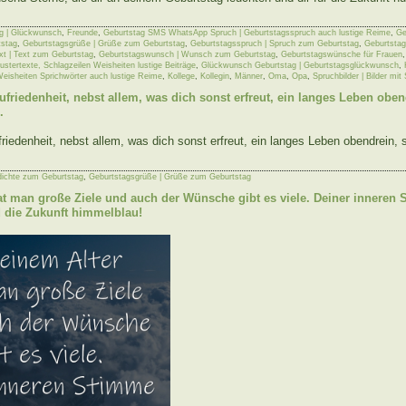
g | Glückwunsch
,
Freunde
,
Geburtstag SMS WhatsApp Spruch | Geburtstagsspruch auch lustige Reime
,
Ge
stag
,
Geburtstagsgrüße | Grüße zum Geburtstag
,
Geburtstagsspruch | Spruch zum Geburtstag
,
Geburtstag
xt | Text zum Geburtstag
,
Geburtstagswunsch | Wunsch zum Geburtstag
,
Geburtstagswünsche für Frauen
stertexte, Schlagzeilen Weisheiten lustige Beiträge
,
Glückwunsch Geburtstag | Geburtstagsglückwunsch
,
Weisheiten Sprichwörter auch lustige Reime
,
Kollege
,
Kollegin
,
Männer
,
Oma
,
Opa
,
Spruchbilder | Bilder mit
friedenheit, nebst allem, was dich sonst erfreut, ein langes Leben obend
.
iedenheit, nebst allem, was dich sonst erfreut, ein langes Leben obendrein, so
dichte zum Geburtstag
,
Geburtstagsgrüße | Grüße zum Geburtstag
at man große Ziele und auch der Wünsche gibt es viele. Deiner inneren 
d die Zukunft himmelblau!