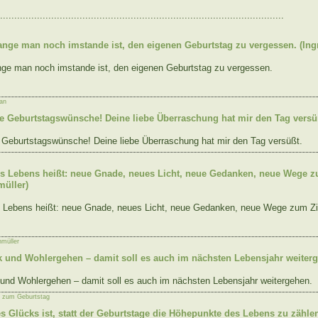
....................................................................................................
ange man noch imstande ist, den eigenen Geburtstag zu vergessen. (In
nge man noch imstande ist, den eigenen Geburtstag zu vergessen.
an
ie Geburtstagswünsche! Deine liebe Überraschung hat mir den Tag versü
e Geburtstagswünsche! Deine liebe Überraschung hat mir den Tag versüßt.
es Lebens heißt: neue Gnade, neues Licht, neue Gedanken, neue Wege z
müller)
s Lebens heißt: neue Gnade, neues Licht, neue Gedanken, neue Wege zum Zi
hmüller
k und Wohlergehen – damit soll es auch im nächsten Lebensjahr weiter
und Wohlergehen – damit soll es auch im nächsten Lebensjahr weitergehen.
e zum Geburtstag
 Glücks ist, statt der Geburtstage die Höhepunkte des Lebens zu zählen