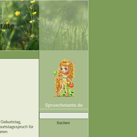
tate
Spruechetante.de
Suche
nach:
 Geburtstag,
urtstagsspruch für
eren.