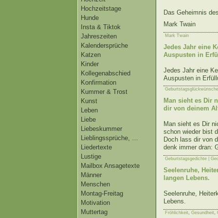
Hochzeitstage
Das Geheimnis des 
Hunde
Mark Twain
Insta & Tiktok
Jahreszeiten
Mark Twain
Kalendersprüche
Jedes Jahr eine K
Auspusten in Erfü
Katzen
Kinder
Jedes Jahr eine Ker
Kollegenabschied
Auspusten in Erfül
Konfirmation
Geburtstagsglückwünsche
Kummer & Trost
Man sieht es Dir 
Kunst
dir von deinem Al
Leben
Liebe
Man sieht es Dir ni
Liebeskummer
schon wieder bist d
Lieblingssprüche, …
Doch lass dir von d
Liedertexte
denk immer dran: G
Lustige
Geburtstagsgedichte | Ge
Mailbox Ansagetexte
Seelenruhe, Heite
Männer
langen Lebens.
Menschen
Montag-Freitag
Seelenruhe, Heiterk
Lebens.
Motivation
Muttertag
Fröhlichkeit
,
Gesundheit
,