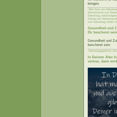
bringen.
Alles Gute zum Geburtsta
Glückwünsche zum Geburt
Geburtstag
,
Geburtstagste
Zeitung zum Geburtstag Mu
zum Geburtstag
,
Kinder | 
Gesundheit und Zu
Dir bescheret sein
Gesundheit und Zufr
bescheret sein.
Geburtstagsgedichte | Ge
In Deinem Alter h
vertrau, dann wir