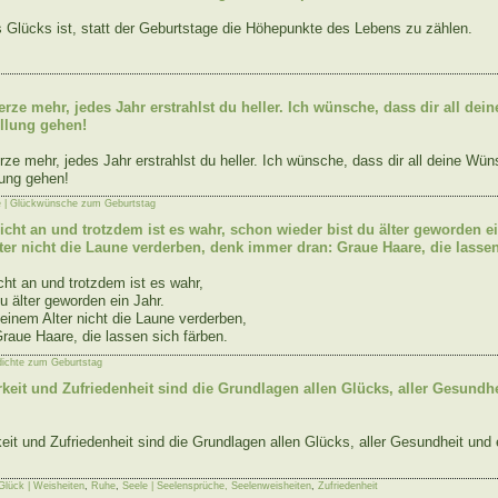
Glücks ist, statt der Geburtstage die Höhepunkte des Lebens zu zählen.
erze mehr, jedes Jahr erstrahlst du heller. Ich wünsche, dass dir all de
llung gehen!
ze mehr, jedes Jahr erstrahlst du heller. Ich wünsche, dass dir all deine Wü
lung gehen!
 | Glückwünsche zum Geburtstag
nicht an und trotzdem ist es wahr, schon wieder bist du älter geworden e
ter nicht die Laune verderben, denk immer dran: Graue Haare, die lassen
cht an und trotzdem ist es wahr,
u älter geworden ein Jahr.
einem Alter nicht die Laune verderben,
raue Haare, die lassen sich färben.
dichte zum Geburtstag
rkeit und Zufriedenheit sind die Grundlagen allen Glücks, aller Gesundh
eit und Zufriedenheit sind die Grundlagen allen Glücks, aller Gesundheit und
Glück | Weisheiten
,
Ruhe
,
Seele | Seelensprüche, Seelenweisheiten
,
Zufriedenheit