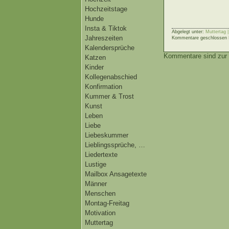
Hochzeitstage
Hunde
Insta & Tiktok
Abgelegt unter:
Muttertag 
Jahreszeiten
Kommentare geschlossen
Kalendersprüche
Kommentare sind zur 
Katzen
Kinder
Kollegenabschied
Konfirmation
Kummer & Trost
Kunst
Leben
Liebe
Liebeskummer
Lieblingssprüche, …
Liedertexte
Lustige
Mailbox Ansagetexte
Männer
Menschen
Montag-Freitag
Motivation
Muttertag