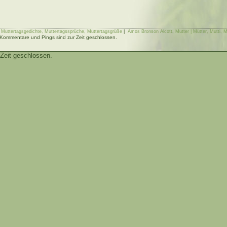
| Muttertagsgedichte, Muttertagssprüche, Muttertagsgrüße
|
Amos Bronson Alcott
,
Mutter | Mütter, Mutti,
Kommentare und Pings sind zur Zeit geschlossen.
Zeit geschlossen.