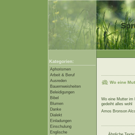
Spr
Kategorien:
Aphorismen
............................
Arbeit & Beruf
Ausreden
Wo eine Mut
Bauernweisheiten
Beleidigungen
Bibel
Wo eine Mutter im 
Blumen
gedeiht alles wohl
Danke
Amos Bronson Alco
Dialekt
Einladungen
............................
Einschulung
Englische
Ähnliche Texte