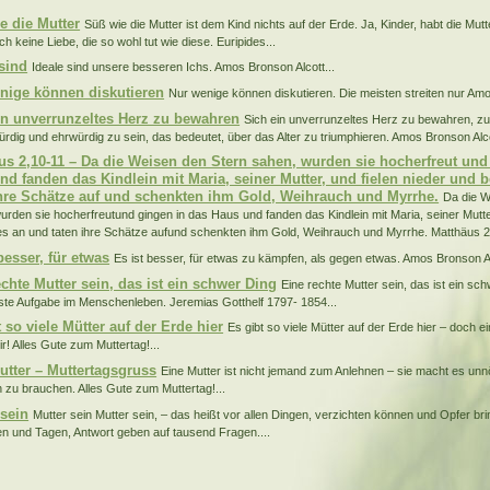
e die Mutter
Süß wie die Mutter ist dem Kind nichts auf der Erde. Ja, Kinder, habt die Mut
ch keine Liebe, die so wohl tut wie diese. Euripides...
 sind
Ideale sind unsere besseren Ichs. Amos Bronson Alcott...
nige können diskutieren
Nur wenige können diskutieren. Die meisten streiten nur Amo
in unverrunzeltes Herz zu bewahren
Sich ein unverrunzeltes Herz zu bewahren, zuve
ürdig und ehrwürdig zu sein, das bedeutet, über das Alter zu triumphieren. Amos Bronson Alco
us 2,10-11 – Da die Weisen den Stern sahen, wurden sie hocherfreut und
nd fanden das Kindlein mit Maria, seiner Mutter, und fielen nieder und 
ihre Schätze auf und schenkten ihm Gold, Weihrauch und Myrrhe.
Da die W
urden sie hocherfreutund gingen in das Haus und fanden das Kindlein mit Maria, seiner Mutte
es an und taten ihre Schätze aufund schenkten ihm Gold, Weihrauch und Myrrhe. Matthäus 2,
besser, für etwas
Es ist besser, für etwas zu kämpfen, als gegen etwas. Amos Bronson Al
echte Mutter sein, das ist ein schwer Ding
Eine rechte Mutter sein, das ist ein sch
ste Aufgabe im Menschenleben. Jeremias Gotthelf 1797- 1854...
 so viele Mütter auf der Erde hier
Es gibt so viele Mütter auf der Erde hier – doch ei
r! Alles Gute zum Muttertag!...
utter – Muttertagsgruss
Eine Mutter ist nicht jemand zum Anlehnen – sie macht es un
 zu brauchen. Alles Gute zum Muttertag!...
 sein
Mutter sein Mutter sein, – das heißt vor allen Dingen, verzichten können und Opfer b
en und Tagen, Antwort geben auf tausend Fragen....