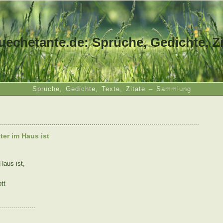
uechetante.de: Sprüche, Gedichte, Zi
Sprüche, Gedichte, Texte, Zitate – Sammlung
....................................................................................................
ter im Haus ist
Haus ist,
tt
..................
: