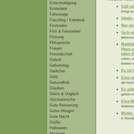
Entschuldigung
Süß wi
Erntedank
bringt eu
Fahrzeuge
Ideale
Fasching / Karneval
Nur we
Festreden
Film & Fernsehen
Sich e
Firmung
liebensw
Flirtsprüche
Matthä
Frauen
Haus u
taten 
Freundschaft
sahen, w
Geburt
beteten 
Geburtstag
Es ist 
Gedichte
Geld
Eine r
Gesundheit
die höch
Glauben
Es gibt
Glück & Unglück
gehört mi
Glückwünsche
Eine M
Gute Besserung
Anlehnen
Guten Morgen
Mutter
Gute Nacht
in Stund
Grüße
Halloween
Hochzeit