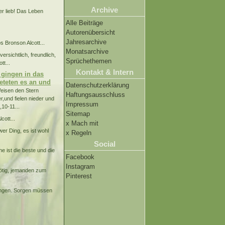
Archive
ter lieb! Das Leben
Alle Beiträge
Autorenübersicht
Jahresarchive
s Bronson Alcott...
Monatsarchive
rsichtlich, freundlich,
Sprüchethemen
tt...
Kontakt & Intern
 gingen in das
beteten es an und
Datenschutzerklärung
eisen den Stern
Haftungsausschluss
r,und fielen nieder und
Impressum
10-11...
Sitemap
cott...
x Mach mit
wer Ding, es ist wohl
x Regeln
Social
ne ist die beste und die
Facebook
Instagram
nötig, jemanden zum
Pinterest
ringen. Sorgen müssen