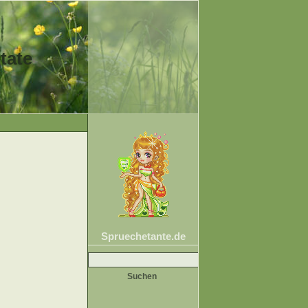
tate
Spruechetante.de
Suche
nach: