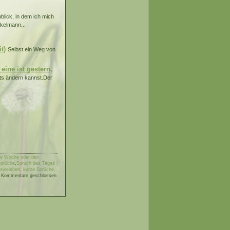
blick, in dem ich mich
kelmann...
t)
Selbst ein Weg von
eine ist gestern,
hts ändern kannst.Der
die Woche oder den
prüche
,
Spruch des Tages |
sweisheit, kurze Sprüche,
|
Kommentare geschlossen