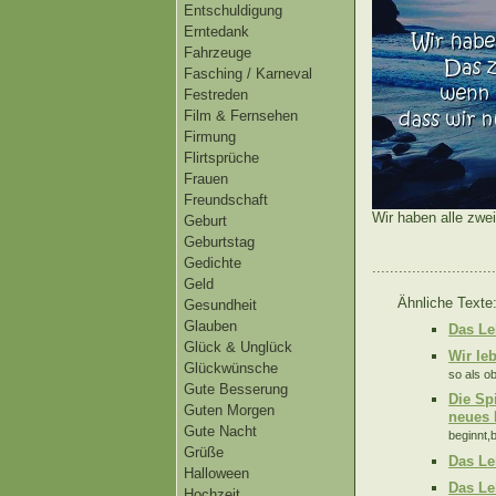
Entschuldigung
Erntedank
Fahrzeuge
Fasching / Karneval
Festreden
Film & Fernsehen
Firmung
Flirtsprüche
Frauen
Freundschaft
Wir haben alle zwei
Geburt
Geburtstag
Gedichte
............................
Geld
Ähnliche Texte
Gesundheit
Glauben
Das Le
Glück & Unglück
Wir leb
Glückwünsche
so als ob
Gute Besserung
Die Sp
Guten Morgen
neues 
Gute Nacht
beginnt,
Grüße
Das Le
Halloween
Das Le
Hochzeit