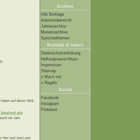
Archive
Alle Beiträge
Autorenübersicht
Jahresarchive
Monatsarchive
Sprüchethemen
Kontakt & Intern
Datenschutzerklärung
Haftungsausschluss
n.
Impressum
Sitemap
x Mach mit
x Regeln
Social
Facebook
r leben auf dieser Welt,
Instagram
Pinterest
 beginnt ein
acht ein Jahr
m Hier und Jetzt und