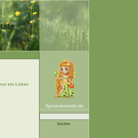
tate
 nur ein Leben
Spruechetante.de
Suche
nach: