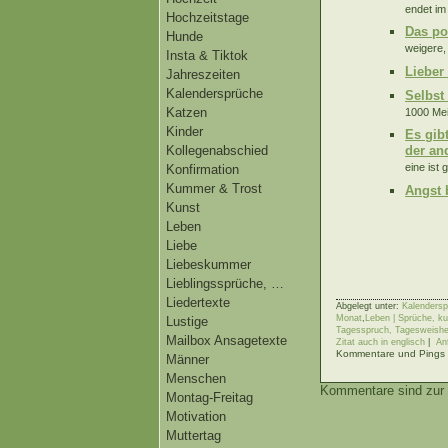
endet im
Hochzeitstage
Das po
Hunde
weigere,
Insta & Tiktok
Lieber
Jahreszeiten
Kalendersprüche
Selbst
Katzen
1000 Mei
Kinder
Es gib
Kollegenabschied
der an
eine ist
Konfirmation
Kummer & Trost
Angst 
Kunst
Leben
Liebe
Liebeskummer
Lieblingssprüche, …
Liedertexte
Abgelegt unter:
Kalendersp
Monat
,
Leben | Sprüche, ku
Lustige
Tagesspruch, Tagesweishe
Mailbox Ansagetexte
Zitat auch in englisch
|
An
Kommentare und Pings s
Männer
Menschen
Kommentare sind zur 
Montag-Freitag
Motivation
Muttertag