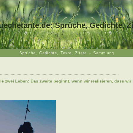
uechetante.de: Sprüche, Gedichte, Zi
Sprüche, Gedichte, Texte, Zitate – Sammlung
....................................................................................................
le zwei Leben: Das zweite beginnt, wenn wir realisieren, dass wir