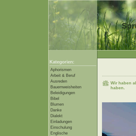
Spr
Kategorien:
Aphorismen
............................
Arbeit & Beruf
Ausreden
Wir haben al
Bauernweisheiten
haben.
Beleidigungen
Bibel
Blumen
Danke
Dialekt
Einladungen
Einschulung
Englische