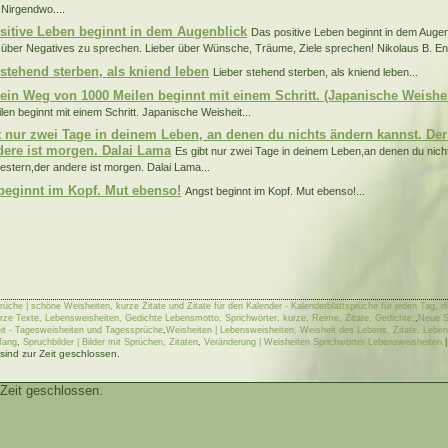
 Nirgendwo....
sitive Leben beginnt in dem Augenblick
Das positive Leben beginnt in dem Augen
 über Negatives zu sprechen. Lieber über Wünsche, Träume, Ziele sprechen! Nikolaus B. En
 stehend sterben, als kniend leben
Lieber stehend sterben, als kniend leben...
 ein Weg von 1000 Meilen beginnt mit einem Schritt. (Japanische Weishei
len beginnt mit einem Schritt. Japanische Weisheit...
t nur zwei Tage in deinem Leben, an denen du nichts ändern kannst. Der 
dere ist morgen. Dalai Lama
Es gibt nur zwei Tage in deinem Leben,an denen du nic
 gestern,der andere ist morgen. Dalai Lama...
beginnt im Kopf. Mut ebenso!
Angst beginnt im Kopf. Mut ebenso!...
rüche | schöne Weisheiten, kurze Zitate und Zitate für den Kalender - Kalenderblattsprüche für jeden Tag, 
rze Texte, Lebensweisheiten, Gedichte Lebensmotto, Sprichwörter, kurze, Reime, Zitate, Gedichte,
,
Neue S
it - Tagesweisheiten und Tagessprüche
,
Weisheiten | Lebensweisheiten, Weisheit des Lebens, Zitate, Leben
fang
,
Spruchbilder | Bilder mit Sprüchen, Zitaten
,
Veränderung | Weisheiten Sprichwörter Lebensweisheiten
ind zur Zeit geschlossen.
Zeit geschlossen.